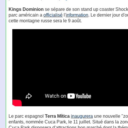
Kings Dominion
se sépare de son stand up coaster Shoc
parc américain a
officialisé
l'
information
. Le dernier jour d'
cette montagne russe sera le 9 août.
Le parc espagnol
Terra Mítica
inaugurera
une nouvelle "zo
enfants, nommée Cuca Park, le 11 juillet. Situé dans la zo
Cuca Park disposera d'attractions bon marché dont la théma