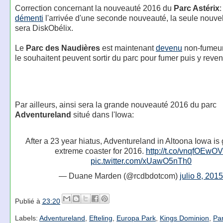
Correction concernant la nouveauté 2016 du
Parc Astérix
:
démenti
l'arrivée d'une seconde nouveauté, la seule nouvell
sera DiskObélix.
Le
Parc des Naudières
est maintenant
devenu
non-fumeur
le souhaitent peuvent sortir du parc pour fumer puis y reveni
Par ailleurs, ainsi sera la grande nouveauté 2016 du parc
Adventureland
situé dans l'Iowa:
After a 23 year hiatus, Adventureland in Altoona Iowa is 
extreme coaster for 2016.
http://t.co/vnqfOEwO
pic.twitter.com/xUawO5nTh0
— Duane Marden (@rcdbdotcom)
julio 8, 201
Publié à
23:20
Labels:
Adventureland
,
Efteling
,
Europa Park
,
Kings Dominion
,
Pa