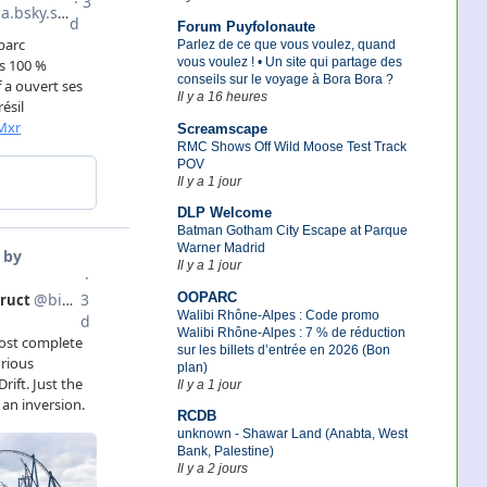
Forum Puyfolonaute
Parlez de ce que vous voulez, quand
vous voulez ! • Un site qui partage des
conseils sur le voyage à Bora Bora ?
Il y a 16 heures
Screamscape
RMC Shows Off Wild Moose Test Track
POV
Il y a 1 jour
DLP Welcome
Batman Gotham City Escape at Parque
Warner Madrid
Il y a 1 jour
OOPARC
Walibi Rhône-Alpes : Code promo
Walibi Rhône-Alpes : 7 % de réduction
sur les billets d’entrée en 2026 (Bon
plan)
Il y a 1 jour
RCDB
unknown - Shawar Land (Anabta, West
Bank, Palestine)
Il y a 2 jours