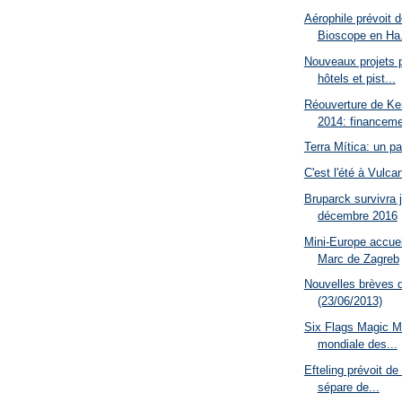
Aérophile prévoit d
Bioscope en Ha.
Nouveaux projets p
hôtels et pist...
Réouverture de K
2014: financeme
Terra Mítica: un p
C'est l'été à Vulca
Bruparck survivra 
décembre 2016
Mini-Europe accueil
Marc de Zagreb
Nouvelles brèves 
(23/06/2013)
Six Flags Magic Mo
mondiale des...
Efteling prévoit de
sépare de...