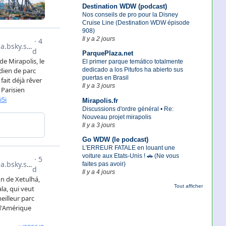
Destination WDW (podcast)
Nos conseils de pro pour la Disney
Cruise Line (Destination WDW épisode
908)
Il y a 2 jours
ParquePlaza.net
El primer parque temático totalmente
dedicado a los Pitufos ha abierto sus
puertas en Brasil
Il y a 3 jours
Mirapolis.fr
Discussions d'ordre général • Re:
Nouveau projet mirapolis
Il y a 3 jours
Go WDW (le podcast)
L'ERREUR FATALE en louant une
voiture aux Etats-Unis ! 🚗 (Ne vous
faites pas avoir)
Il y a 4 jours
Tout afficher