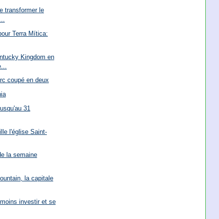
e transformer le
..
our Terra Mítica:
entucky Kingdom en
...
arc coupé en deux
nia
jusqu'au 31
le l'église Saint-
de la semaine
untain, la capitale
 moins investir et se