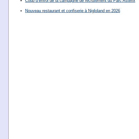
Coup d’envoi de la campagne de recrutement du Parc Astérix
Nouveau restaurant et confiserie à Nigloland en 2026