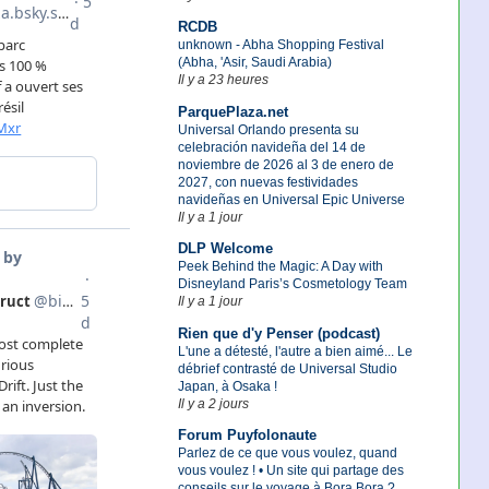
RCDB
unknown - Abha Shopping Festival
(Abha, 'Asir, Saudi Arabia)
Il y a 23 heures
ParquePlaza.net
Universal Orlando presenta su
celebración navideña del 14 de
noviembre de 2026 al 3 de enero de
2027, con nuevas festividades
navideñas en Universal Epic Universe
Il y a 1 jour
DLP Welcome
Peek Behind the Magic: A Day with
Disneyland Paris’s Cosmetology Team
Il y a 1 jour
Rien que d'y Penser (podcast)
L'une a détesté, l'autre a bien aimé... Le
débrief contrasté de Universal Studio
Japan, à Osaka !
Il y a 2 jours
Forum Puyfolonaute
Parlez de ce que vous voulez, quand
vous voulez ! • Un site qui partage des
conseils sur le voyage à Bora Bora ?