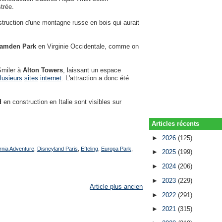
trée.
struction d'une montagne russe en bois qui aurait
amden Park
en Virginie Occidentale, comme on
Smiler à
Alton Towers
, laissant un espace
lusieurs
sites
internet
. L'attraction a donc été
d
en construction en Italie sont visibles sur
Articles récents
►
2026
(125)
rnia Adventure
,
Disneyland Paris
,
Efteling
,
Europa Park
,
►
2025
(199)
►
2024
(206)
►
2023
(229)
Article plus ancien
►
2022
(291)
►
2021
(315)