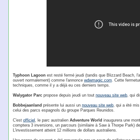
Typhoon Lagoon
est resté fermé jeudi (tandis que Blizzard Beach, l'
ouvert normalement) comme l'annonce
wdwmagic.com
. Cette fermetu
techniques, comme il y a déjà eu ces derniers temps.
Walygator Parc
propose depuis jeudi un tout
nouveau site web
, qui d
Bobbejaanland
présente lui aussi un
nouveau site web
, qui a été mis
celui des parcs espagnols du groupe Parques Reunidos.
C'est
officiel
, le parc australien
Adventure World
inaugurera une mont
comptera 3 inversions, un parcours (similaire à Saw à Thorpe Park) d
L'investissement atteint 12 millions de dollars australiens.