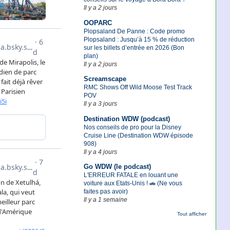
Il y a 2 jours
OOPARC
Plopsaland De Panne : Code promo
Plopsaland : Jusqu’à 15 % de réduction
sur les billets d’entrée en 2026 (Bon
plan)
Il y a 2 jours
Screamscape
RMC Shows Off Wild Moose Test Track
POV
Il y a 3 jours
Destination WDW (podcast)
Nos conseils de pro pour la Disney
Cruise Line (Destination WDW épisode
908)
Il y a 4 jours
Go WDW (le podcast)
L'ERREUR FATALE en louant une
voiture aux Etats-Unis ! 🚗 (Ne vous
faites pas avoir)
Il y a 1 semaine
Tout afficher