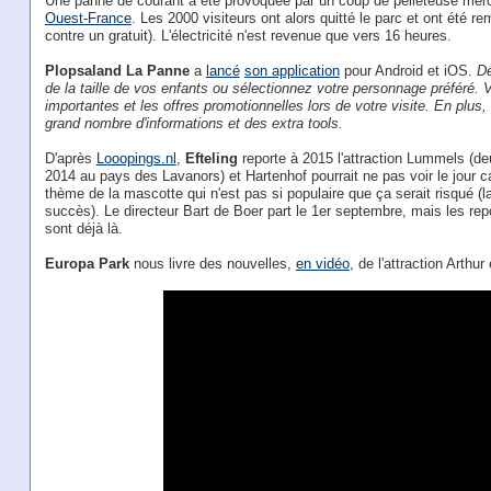
Une panne de courant a été provoquée par un coup de pelleteuse mer
Ouest-France
. Les 2000 visiteurs ont alors quitté le parc et ont été r
contre un gratuit). L'électricité n'est revenue que vers 16 heures.
Plopsaland La Panne
a
lancé
son application
pour Android et iOS.
Dé
de la taille de vos enfants ou sélectionnez votre personnage préféré. V
importantes et les offres promotionnelles lors de votre visite. En plus
grand nombre d'informations et des extra tools.
D'après
Looopings.nl
,
Efteling
reporte à 2015 l'attraction Lummels (deu
2014 au pays des Lavanors) et Hartenhof pourrait ne pas voir le jour car
thème de la mascotte qui n'est pas si populaire que ça serait risqué (l
succès). Le directeur Bart de Boer part le 1er septembre, mais les rep
sont déjà là.
Europa Park
nous livre des nouvelles,
en vidéo
, de l'attraction Arthu