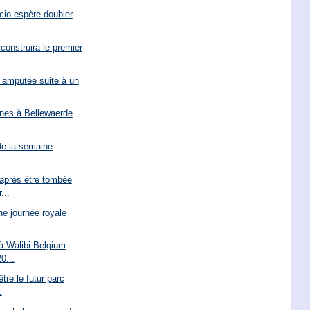
cio espère doubler
construira le premier
s amputée suite à un
nes à Bellewaerde
de la semaine
après être tombée
...
une journée royale
à Walibi Belgium
0...
tre le futur parc
.