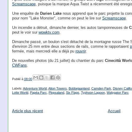
Screamscape
, puisque la marque Aqua Twist a récemment été enregis
Une enquête de
Darien Lake
nous apprend que le parc projette la con
pour nom "Lake Monster", comme on peut le lire sur
Screamscape
.
Un incendie a détruit, dimanche dernier, les autos tamponneuses de
C
peut le voir sur
wowktv.com
.
Dimanche passé, un boulon s'est détaché de la montagne russe The 
d'environ 25 mm entre deux sections de rails, comme le rapportaient
p
fermée, mais mercredi elle a déjà pu
rouvrir
.
De nouvelles photos (du 21 juillet) du chantier du parc
Cinecittà Worl
CWFans
.
Publié à
08:00
Labels:
Adventure World
,
Alton Towers
,
Bobbejaanland
,
Camden Park
,
Disney Califo
Lotte World
,
Papéa Parc
,
Plopsaland
,
Six Flags
,
Typhoon Lagoon
,
Walygator Parc
Article plus récent
Accueil