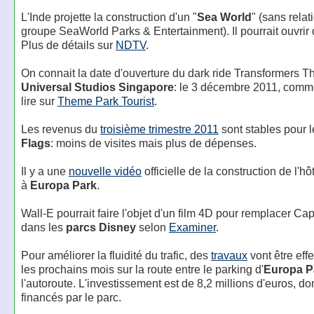
L'Inde projette la construction d'un "
Sea World
" (sans relat
groupe SeaWorld Parks & Entertainment). Il pourrait ouvrir d
Plus de détails sur
NDTV
.
On connait la date d'ouverture du dark ride Transformers T
Universal Studios Singapore
: le 3 décembre 2011, comm
lire sur
Theme Park Tourist
.
Les revenus du
troisième trimestre 2011
sont stables pour 
Flags
: moins de visites mais plus de dépenses.
Il y a une
nouvelle vidéo
officielle de la construction de l'h
à
Europa Park
.
Wall-E pourrait faire l'objet d'un film 4D pour remplacer Ca
dans les
parcs Disney
selon
Examiner
.
Pour améliorer la fluidité du trafic, des
travaux
vont être eff
les prochains mois sur la route entre le parking d'
Europa P
l'autoroute. L'investissement est de 8,2 millions d'euros, do
financés par le parc.