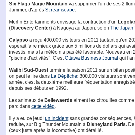
Six Flags Magic Mountain
va supprimer l'un de ses 2 flu
Jammer, d'après
Screamscape
.
Merlin Entertainments envisage la contruction d'un
Legola
(Discovery Center)
à Nagoya au Japon, selon
The Japan 
Calypso
a reçu 400.000 visiteurs en 2011 (autant qu'en 20
espérait faire mieux grâce aux 5 millions de dollars qui ava
investis, mais la météo n'a pas été favorable. Nouveau en 
"piscine d'activités". C'est
Ottawa Business Journal
qui l'a
Walibi Sud-Ouest
termine la saison 2011 sur un bilan posi
on peut le lire dans
La Dépêche
: 300.000 visiteurs sont ve
année, c'est la deuxième meilleure fréquentation enregistré
depuis ses débuts en 1992.
Les animaux de
Bellewaerde
aiment les citrouilles comme 
parc dans
cette vidéo
.
Il y a eu ce jeudi
un incident
sans grandes conséquences, à 
réduite, sur Big Thunder Mountain à
Disneyland Paris
. D
(ceux juste après la locomotive) ont déraillé.