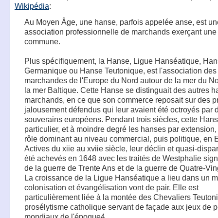
Wikipédia
:
Au Moyen Âge, une hanse, parfois appelée anse, est un
association professionnelle de marchands exerçant une 
commune.
Plus spécifiquement, la Hanse, Ligue Hanséatique, Ha
Germanique ou Hanse Teutonique, est l'association des 
marchandes de l'Europe du Nord autour de la mer du No
la mer Baltique. Cette Hanse se distinguait des autres h
marchands, en ce que son commerce reposait sur des pr
jalousement défendus qui leur avaient été octroyés par 
souverains européens. Pendant trois siècles, cette Han
particulier, et à moindre degré les hanses par extension,
rôle dominant au niveau commercial, puis politique, en 
Actives du xiie au xviie siècle, leur déclin et quasi-dispar
été achevés en 1648 avec les traités de Westphalie signa
de la guerre de Trente Ans et de la guerre de Quatre-Vin
La croissance de la Ligue Hanséatique a lieu dans un 
colonisation et évangélisation vont de pair. Elle est
particulièrement liée à la montée des Chevaliers Teuton
prosélytisme catholique servant de façade aux jeux de p
mondiaux de l'époque4.