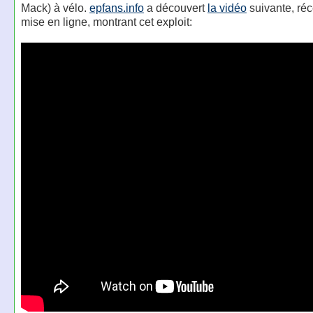
Mack) à vélo.
epfans.info
a découvert
la vidéo
suivante, r
mise en ligne, montrant cet exploit: