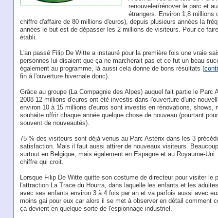
renouveler/rénover le parc et a
étrangers. Environ 1,8 millions
chiffre d'affaire de 80 millions d'euros), depuis plusieurs années la fr
années le but est de dépasser les 2 millions de visiteurs. Pour ce fai
établi.
L'an passé Filip De Witte a instauré pour la première fois une vraie s
personnes lui disaient que ça ne marcherait pas et ce fut un beau suc
également au programme, là aussi cela donne de bons résultats (
cont
fin à l'ouverture hivernale donc).
Grâce au groupe (La Compagnie des Alpes) auquel fait partie le Parc A
2008 12 millions d'euros ont été investis dans l'ouverture d'une nouvel
environ 10 à 15 millions d'euros sont investis en rénovations, shows,
souhaite offrir chaque année quelque chose de nouveau (pourtant pour c
souvent de nouveautés).
75 % des visiteurs sont déjà venus au Parc Astérix dans les 3 précéd
satisfaction. Mais il faut aussi attirer de nouveaux visiteurs. Beaucou
surtout en Belgique, mais également en Espagne et au Royaume-Uni. 5
chiffre qui croit.
Lorsque Filip De Witte quitte son costume de directeur pour visiter le 
l'attraction La Trace du Hourra, dans laquelle les enfants et les adultes 
avec ses enfants environ 3 à 4 fois par an et va parfois aussi avec e
moins gai pour eux car alors il se met à observer en détail comment ces
ça devient en quelque sorte de l'espionnage industriel.