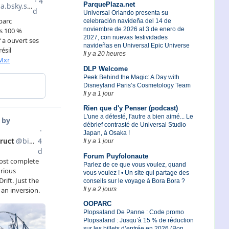
ParquePlaza.net
Universal Orlando presenta su
celebración navideña del 14 de
noviembre de 2026 al 3 de enero de
2027, con nuevas festividades
navideñas en Universal Epic Universe
Il y a 20 heures
DLP Welcome
Peek Behind the Magic: A Day with
Disneyland Paris’s Cosmetology Team
Il y a 1 jour
Rien que d'y Penser (podcast)
L'une a détesté, l'autre a bien aimé... Le
débrief contrasté de Universal Studio
Japan, à Osaka !
Il y a 1 jour
Forum Puyfolonaute
Parlez de ce que vous voulez, quand
vous voulez ! • Un site qui partage des
conseils sur le voyage à Bora Bora ?
Il y a 2 jours
OOPARC
Plopsaland De Panne : Code promo
Plopsaland : Jusqu’à 15 % de réduction
sur les billets d’entrée en 2026 (Bon