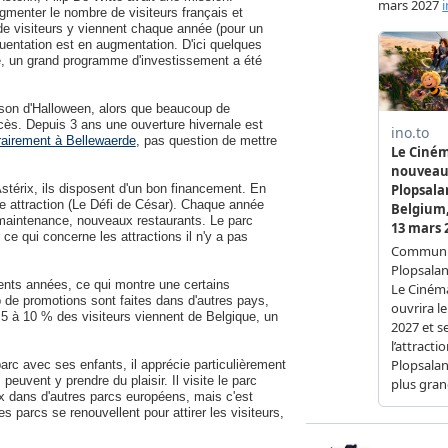
ugmenter le nombre de visiteurs français et
 de visiteurs y viennent chaque année (pour un
équentation est en augmentation. D'ici quelques
re, un grand programme d'investissement a été
aison d'Halloween, alors que beaucoup de
cès. Depuis 3 ans une ouverture hivernale est
rairement à Bellewaerde
, pas question de mettre
stérix, ils disposent d'un bon financement. En
le attraction (Le Défi de César). Chaque année
 maintenance, nouveaux restaurants. Le parc
e qui concerne les attractions il n'y a pas
ents années, ce qui montre une certains
p de promotions sont faites dans d'autres pays,
 à 10 % des visiteurs viennent de Belgique, un
parc avec ses enfants, il apprécie particulièrement
peuvent y prendre du plaisir. Il visite le parc
ux dans d'autres parcs européens, mais c'est
 parcs se renouvellent pour attirer les visiteurs,