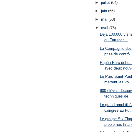
►
juillet
(64)
►
juin
(65)
►
mai
(60)
▼
avril
(73)
Déjà 100.000 visit
au Futurosc...
La Compagnie des 
prise de contrôl.
Papéa Parc débute
avec deux nouv
Le Parc Saint-Pau
mettent les vo..
800 élèves découvr
techniques de ..
Le grand amphithéâ
Congrès au Fut.
Le groupe Six Flag
problèmes finan