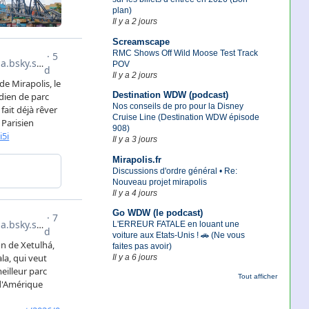
plan)
Il y a 2 jours
Screamscape
RMC Shows Off Wild Moose Test Track
POV
Il y a 2 jours
Destination WDW (podcast)
Nos conseils de pro pour la Disney
Cruise Line (Destination WDW épisode
908)
Il y a 3 jours
Mirapolis.fr
Discussions d'ordre général • Re:
Nouveau projet mirapolis
Il y a 4 jours
Go WDW (le podcast)
L'ERREUR FATALE en louant une
voiture aux Etats-Unis ! 🚗 (Ne vous
faites pas avoir)
Il y a 6 jours
Tout afficher