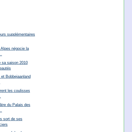
eurs supplémentaires
Alpes négocie la
..
 sa saison 2010
eautés
l et Bobbejaanland
.
ent les coulisses
.
tre du Palais des
..
s sort de ses
ciers