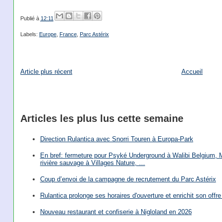
Publié à
12:11
Labels:
Europe
,
France
,
Parc Astérix
Article plus récent
Accueil
Articles les plus lus cette semaine
Direction Rulantica avec Snorri Touren à Europa-Park
En bref: fermeture pour Psyké Underground à Walibi Belgium, Mi
rivière sauvage à Villages Nature, …
Coup d’envoi de la campagne de recrutement du Parc Astérix
Rulantica prolonge ses horaires d'ouverture et enrichit son offre 
Nouveau restaurant et confiserie à Nigloland en 2026