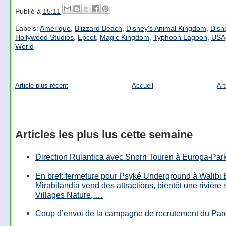
Publié à
15:11
Labels:
Amérique
,
Blizzard Beach
,
Disney's Animal Kingdom
,
Disn
Hollywood Studios
,
Epcot
,
Magic Kingdom
,
Typhoon Lagoon
,
USA
World
Article plus récent
Accueil
Art
Articles les plus lus cette semaine
Direction Rulantica avec Snorri Touren à Europa-Par
En bref: fermeture pour Psyké Underground à Walibi 
Mirabilandia vend des attractions, bientôt une rivière
Villages Nature, …
Coup d’envoi de la campagne de recrutement du Parc