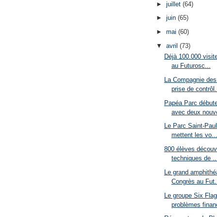
►
juillet
(64)
►
juin
(65)
►
mai
(60)
▼
avril
(73)
Déjà 100.000 visit
au Futurosc...
La Compagnie des 
prise de contrôl.
Papéa Parc débute
avec deux nouv
Le Parc Saint-Pau
mettent les vo..
800 élèves découvr
techniques de ..
Le grand amphithéâ
Congrès au Fut.
Le groupe Six Flag
problèmes finan