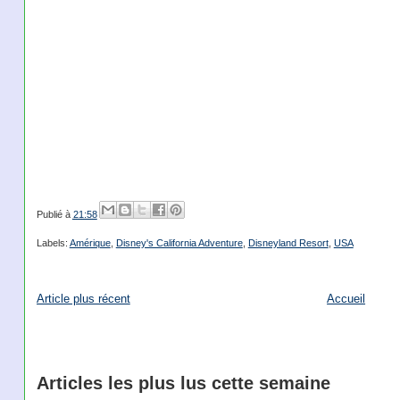
Publié à
21:58
Labels:
Amérique
,
Disney's California Adventure
,
Disneyland Resort
,
USA
Article plus récent
Accueil
Articles les plus lus cette semaine