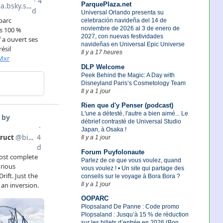
ParquePlaza.net
Universal Orlando presenta su
celebración navideña del 14 de
noviembre de 2026 al 3 de enero de
2027, con nuevas festividades
navideñas en Universal Epic Universe
Il y a 17 heures
DLP Welcome
Peek Behind the Magic: A Day with
Disneyland Paris’s Cosmetology Team
Il y a 1 jour
Rien que d'y Penser (podcast)
L'une a détesté, l'autre a bien aimé... Le
débrief contrasté de Universal Studio
Japan, à Osaka !
Il y a 1 jour
Forum Puyfolonaute
Parlez de ce que vous voulez, quand
vous voulez ! • Un site qui partage des
conseils sur le voyage à Bora Bora ?
Il y a 1 jour
OOPARC
Plopsaland De Panne : Code promo
Plopsaland : Jusqu’à 15 % de réduction
sur les billets d’entrée en 2026 (Bon