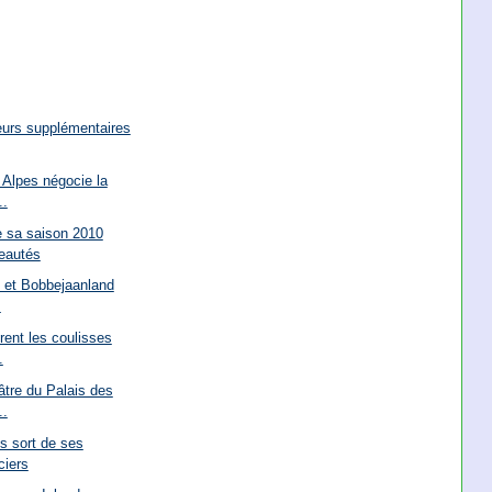
eurs supplémentaires
Alpes négocie la
..
 sa saison 2010
eautés
l et Bobbejaanland
.
ent les coulisses
.
tre du Palais des
..
s sort de ses
ciers