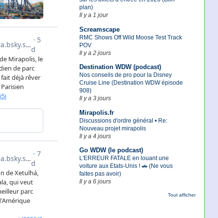
plan)
Il y a 1 jour
Screamscape
RMC Shows Off Wild Moose Test Track
POV
Il y a 2 jours
Destination WDW (podcast)
Nos conseils de pro pour la Disney
Cruise Line (Destination WDW épisode
908)
Il y a 3 jours
Mirapolis.fr
Discussions d'ordre général • Re:
Nouveau projet mirapolis
Il y a 4 jours
Go WDW (le podcast)
L'ERREUR FATALE en louant une
voiture aux Etats-Unis ! 🚗 (Ne vous
faites pas avoir)
Il y a 6 jours
Tout afficher