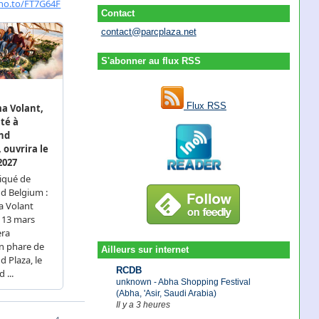
Contact
contact@parcplaza.net
S'abonner au flux RSS
Flux RSS
Ailleurs sur internet
RCDB
unknown - Abha Shopping Festival
(Abha, 'Asir, Saudi Arabia)
Il y a 3 heures