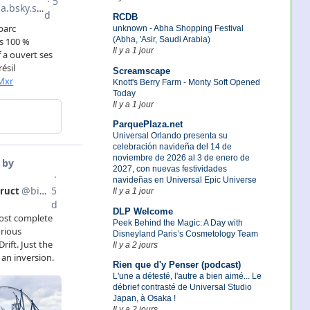
RCDB
unknown - Abha Shopping Festival
(Abha, 'Asir, Saudi Arabia)
Il y a 1 jour
Screamscape
Knott's Berry Farm - Monty Soft Opened
Today
Il y a 1 jour
ParquePlaza.net
Universal Orlando presenta su
celebración navideña del 14 de
noviembre de 2026 al 3 de enero de
2027, con nuevas festividades
navideñas en Universal Epic Universe
Il y a 1 jour
DLP Welcome
Peek Behind the Magic: A Day with
Disneyland Paris’s Cosmetology Team
Il y a 2 jours
Rien que d'y Penser (podcast)
L'une a détesté, l'autre a bien aimé... Le
débrief contrasté de Universal Studio
Japan, à Osaka !
Il y a 2 jours