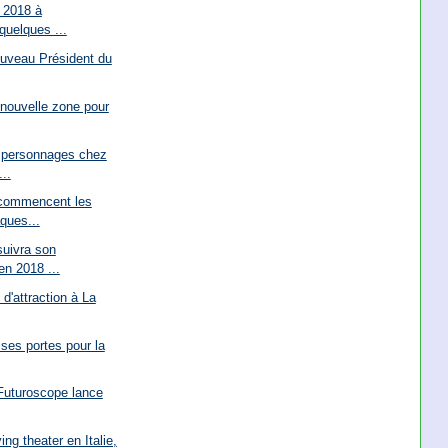
 2018 à
quelques ...
uveau Président du
 nouvelle zone pour
 personnages chez
..
 commencent les
ques...
suivra son
n 2018 ...
 d'attraction à La
ses portes pour la
 Futuroscope lance
ing theater en Italie,