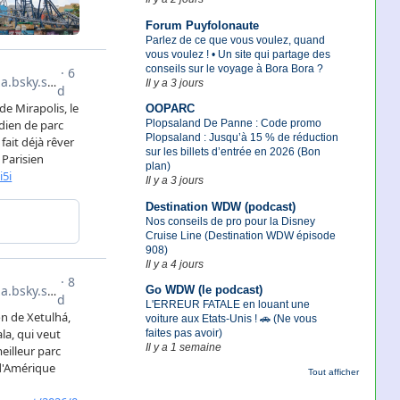
Forum Puyfolonaute
Parlez de ce que vous voulez, quand
vous voulez ! • Un site qui partage des
conseils sur le voyage à Bora Bora ?
Il y a 3 jours
OOPARC
Plopsaland De Panne : Code promo
Plopsaland : Jusqu’à 15 % de réduction
sur les billets d’entrée en 2026 (Bon
plan)
Il y a 3 jours
Destination WDW (podcast)
Nos conseils de pro pour la Disney
Cruise Line (Destination WDW épisode
908)
Il y a 4 jours
Go WDW (le podcast)
L'ERREUR FATALE en louant une
voiture aux Etats-Unis ! 🚗 (Ne vous
faites pas avoir)
Il y a 1 semaine
Tout afficher