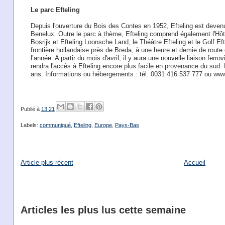
Le parc Efteling
Depuis l'ouverture du Bois des Contes en 1952, Efteling est devenu
Benelux. Outre le parc à thème, Efteling comprend également l'Hôte
Bosrijk et Efteling Loonsche Land, le Théâtre Efteling et le Golf Eft
frontière hollandaise près de Breda, à une heure et demie de route 
l’année. A partir du mois d'avril, il y aura une nouvelle liaison ferro
rendra l'accès à Efteling encore plus facile en provenance du sud. E
ans. Informations ou hébergements : tél. 0031 416 537 777 ou www
Publié à
13:21
Labels:
communiqué
,
Efteling
,
Europe
,
Pays-Bas
Article plus récent
Accueil
Articles les plus lus cette semaine