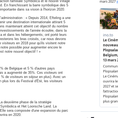
action familiale Symbolica et le nouvel Village
. En franchissant la barre symbolique des 5
 importante dans sa vision à l'horizon 2020.
’administration : « Depuis 2014, Efteling a une
enir une destination internationale attirant 5
ons maintenant atteint cet objectif du nombre
 investissements de l'année écoulée, dans la
ca et dans les hébergements, ont porté leurs
 resterons les bras croisés, car nous devons
 visiteurs en 2018 pour qu'ils visitent notre
t notre possible pour augmenter encore le
st notre nouvel objectif ! »
 % de Belgique et 5 % d'autres pays
çais a augmenté de 35%. Ces visiteurs ont
 % de visiteurs en séjour en plus). Avec un
plus lors du Festival d'Été, les visiteurs
La deuxième phase de la stratégie
e Symbolica et Het Loonsche Land. La
. Elle sera composée d'une expansion du parc
uvrira en 2020.