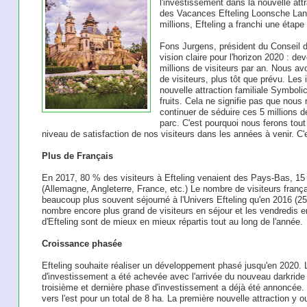
l'investissement dans la nouvelle attr
des Vacances Efteling Loonsche Land
millions, Efteling a franchi une étape
Fons Jurgens, président du Conseil d
vision claire pour l'horizon 2020 : dev
millions de visiteurs par an. Nous av
de visiteurs, plus tôt que prévu. Les
nouvelle attraction familiale Symboli
fruits. Cela ne signifie pas que nous
continuer de séduire ces 5 millions de
parc. C'est pourquoi nous ferons tou
niveau de satisfaction de nos visiteurs dans les années à venir. C'e
Plus de Français
En 2017, 80 % des visiteurs à Efteling venaient des Pays-Bas, 15
(Allemagne, Angleterre, France, etc.) Le nombre de visiteurs fran
beaucoup plus souvent séjourné à l'Univers Efteling qu'en 2016 (25
nombre encore plus grand de visiteurs en séjour et les vendredis en 
d'Efteling sont de mieux en mieux répartis tout au long de l'année.
Croissance phasée
Efteling souhaite réaliser un développement phasé jusqu'en 2020. 
d'investissement a été achevée avec l'arrivée du nouveau darkrid
troisième et dernière phase d'investissement a déjà été annoncée
vers l'est pour un total de 8 ha. La première nouvelle attraction y o