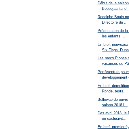
Début de la saison
Bobbejaanland: 
Rodolphe Bouin no
Directoire du ...
Présentation de la
les enfants ...
En bref: nouveaux
Six Flags, Duba.
Les parcs Plopsa
vacances de Pâ
PortAventura pour
développement e
En bref: démolition
Ronde, tests...
Bellewaerde ouvre 
saison 2018 l...
Dès avril 2018, le
en exclusivit...
En bref: premier fly