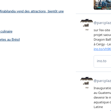
rabilandia vend des attractions, bientôt une
culinaire
rtes au Brésil