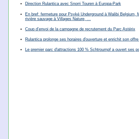
Direction Rulantica avec Snorri Touren à Europa-Park
En bref: fermeture pour Psyké Underground à Walibi Belgium, Mi
rivière sauvage à Villages Nature, …
Coup d’envoi de la campagne de recrutement du Parc Astérix
Rulantica prolonge ses horaires d'ouverture et enrichit son offre 
Le premier parc d'attractions 100 % Schtroumpf a ouvert ses po