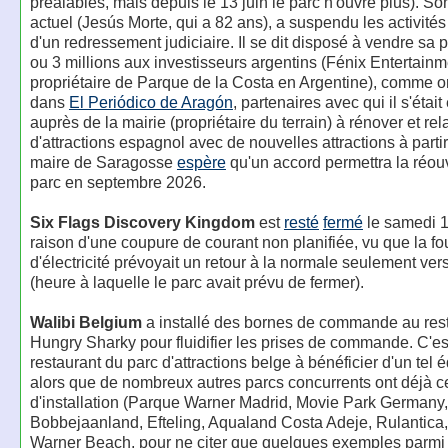
préalables, mais depuis le 13 juin le parc n'ouvre plus). So
actuel (Jesús Morte, qui a 82 ans), a suspendu les activités
d'un redressement judiciaire. Il se dit disposé à vendre sa p
ou 3 millions aux investisseurs argentins (Fénix Entertainm
propriétaire de Parque de la Costa en Argentine), comme on 
dans
El Periódico de Aragón
, partenaires avec qui il s'étai
auprès de la mairie (propriétaire du terrain) à rénover et rel
d'attractions espagnol avec de nouvelles attractions à parti
maire de Saragosse
espère
qu'un accord permettra la réou
parc en septembre 2026.
Six Flags Discovery Kingdom
est
resté
fermé
le samedi 1
raison d'une coupure de courant non planifiée, vu que la fo
d'électricité prévoyait un retour à la normale seulement ver
(heure à laquelle le parc avait prévu de fermer).
Walibi Belgium
a installé des bornes de commande au res
Hungry Sharky pour fluidifier les prises de commande. C'es
restaurant du parc d'attractions belge à bénéficier d'un tel
alors que de nombreux autres parcs concurrents ont déjà c
d'installation (Parque Warner Madrid, Movie Park Germany,
Bobbejaanland, Efteling, Aqualand Costa Adeje, Rulantica
Warner Beach, pour ne citer que quelques exemples parmi