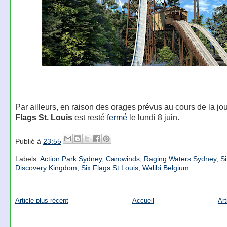
Par ailleurs, en raison des orages prévus au cours de la jo
Flags St. Louis
est resté
fermé
le lundi 8 juin.
Publié à
23:55
Labels:
Action Park Sydney
,
Carowinds
,
Raging Waters Sydney
,
Si
Discovery Kingdom
,
Six Flags St Louis
,
Walibi Belgium
Article plus récent
Accueil
Art