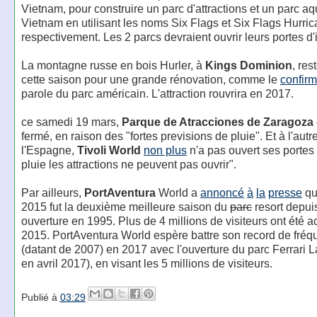
Vietnam, pour construire un parc d'attractions et un parc a
Vietnam en utilisant les noms Six Flags et Six Flags Hurri
respectivement. Les 2 parcs devraient ouvrir leurs portes d'i
La montagne russe en bois Hurler, à
Kings Dominion
, res
cette saison pour une grande rénovation, comme le
confir
parole du parc américain. L'attraction rouvrira en 2017.
ce samedi 19 mars,
Parque de Atracciones de Zaragoza
fermé, en raison des "fortes previsions de pluie". Et à l'autr
l'Espagne,
Tivoli World
non plus
n'a pas ouvert ses portes 
pluie les attractions ne peuvent pas ouvrir".
Par ailleurs,
PortAventura
World a
annoncé
à
la
presse
qu
2015 fut la deuxième meilleure saison du
parc
resort depui
ouverture en 1995. Plus de 4 millions de visiteurs ont été ac
2015. PortAventura World espère battre son record de fréq
(datant de 2007) en 2017 avec l'ouverture du parc Ferrari 
en avril 2017), en visant les 5 millions de visiteurs.
Publié à
03:29