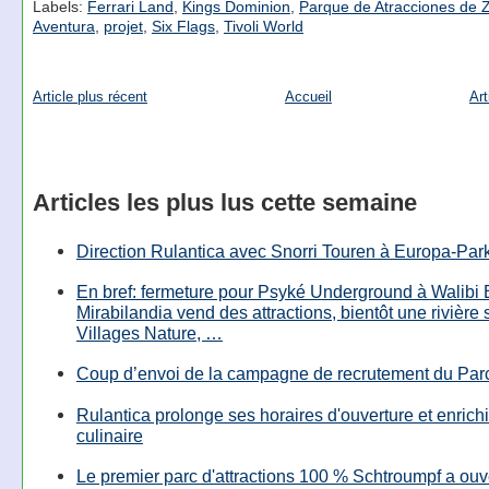
Labels:
Ferrari Land
,
Kings Dominion
,
Parque de Atracciones de 
Aventura
,
projet
,
Six Flags
,
Tivoli World
Article plus récent
Accueil
Art
Articles les plus lus cette semaine
Direction Rulantica avec Snorri Touren à Europa-Par
En bref: fermeture pour Psyké Underground à Walibi 
Mirabilandia vend des attractions, bientôt une rivière
Villages Nature, …
Coup d’envoi de la campagne de recrutement du Parc
Rulantica prolonge ses horaires d'ouverture et enrichi
culinaire
Le premier parc d'attractions 100 % Schtroumpf a ouv