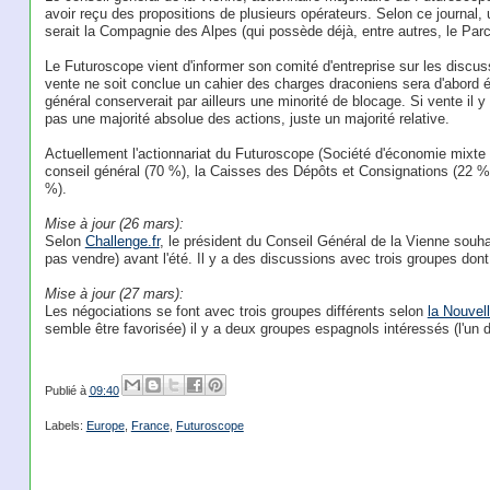
avoir reçu des propositions de plusieurs opérateurs. Selon ce journal, 
serait la Compagnie des Alpes (qui possède déjà, entre autres, le Parc 
Le Futuroscope vient d'informer son comité d'entreprise sur les discu
vente ne soit conclue un cahier des charges draconiens sera d'abord étab
général conserverait par ailleurs une minorité de blocage. Si vente il y
pas une majorité absolue des actions, juste un majorité relative.
Actuellement l'actionnariat du Futuroscope (Société d'économie mixte lo
conseil général (70 %), la Caisses des Dépôts et Consignations (22 %
%).
Mise à jour (26 mars):
Selon
Challenge.fr
, le président du Conseil Général de la Vienne souha
pas vendre) avant l'été. Il y a des discussions avec trois groupes don
Mise à jour (27 mars):
Les négociations se font avec trois groupes différents selon
la Nouvel
semble être favorisée) il y a deux groupes espagnols intéressés (l'un
Publié à
09:40
Labels:
Europe
,
France
,
Futuroscope