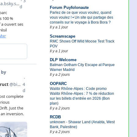
Forum Puyfolonaute
Parlez de ce que vous voulez, quand
vous voulez ! • Un site qui partage des
conseils sur le voyage à Bora Bora ?
Il y a 1 jour
Screamscape
RMC Shows Off Wild Moose Test Track
POV
Il y a 1 jour
DLP Welcome
Batman Gotham City Escape at Parque
Warner Madrid
Il y a 2 jours
OOPARC
Walibi Rhône-Alpes : Code promo
Walibi Rhône-Alpes : 7 % de réduction
sur les billets d’entrée en 2026 (Bon
plan)
Il y a 2 jours
RCDB
unknown - Shawar Land (Anabta, West
Bank, Palestine)
Il y a 2 jours