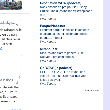
Destination WDW (podcast)
Nos conseils de pro pour la Disney
Cruise Line (Destination WDW épisode
908)
Il y a 3 jours
ParquePlaza.net
El primer parque temático totalmente
dedicado a los Pitufos ha abierto sus
puertas en Brasil
Il y a 4 jours
Mirapolis.fr
Discussions d'ordre général • Re:
Nouveau projet mirapolis
Il y a 4 jours
Go WDW (le podcast)
L'ERREUR FATALE en louant une
voiture aux Etats-Unis ! 🚗 (Ne vous
faites pas avoir)
Il y a 5 jours
Tout afficher