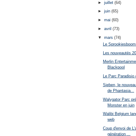
►
juillet
(64)
►
juin
(65)
►
mai
(60)
►
avril
(73)
▼
mars
(74)
Le Sprookjesboom d
Les nouveautés 2
Merlin Entertainme
Blackpool
Le Parc Paradisio 
Sieben, le nouvea
de Phantasia...
Walygator Parc pré
Monster en juin
Walibi Belgium lan
web
Coup d'envoi de L'
génération ...