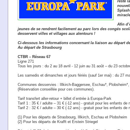
reste l
nouvell
Splash
miracle
Afin d’
jeunes de se rendrent facilement au parc lors des congés sco
desservent villes et villages aux alentours !
Ci-dessous les informations concernant la liaison au départ d
Au départ de Strasbourg
CTBR – Réseau 67
Ligne 271
Tous les jours : du 2 au 18 avril - 12 juin au 31 août – du 23 octo
Les samedis et dimanches et jours fériés (sauf 1er mai) : du 27 
Communes desservies : Illkirch-Baggersee, Eschau*, Plobsheim*, Kr
(Réservation conseillée pour ces communes).
Tarif transfert aller-retour + billet d´entrée à Europa-Park
Tarif 1 : 35 € / adulte – 31 € (-12 ans) - gratuit pour les enfants d
Tarif 2 : 32 € / adulte – 30 € (-12 ans) - gratuit pour les enfants d
(1) Pour les départs de Strasbourg, Illkirch, Eschau et Plobsheim
(2) Pour les départs de Krafft et Erstein Striegel