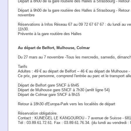
Départ à 8h00 de la gare routière des Halles à Strasbourg - Retou
Départ à 9h00 de la gare routière des Halles à Strasbourg - Retou
novembre
Réservations à Infos Réseau 67 au 09 72 67 67 67 : du lundi au v
11h30.
Prévente à la gare routière des Halles
Au départ de Belfort, Mulhouse, Colmar
Du 27 mars au 7 novembre -Tous les mercredis, samedis, dimanche
Tarifs
Adultes : 49 € au départ de Belfort – 46 € au départ de Mulhouse -
Ce prix, par personne, comprend l'entrée au parc et le transport alle
Départ de Belfort gare SNCF à 6h45
Départ de Mulhouse gare SNCF à 7h30 (arrêt ligne 54)
Départ de Colmar gare SNCF à 8h15
Retour à 18h30 d'Europa-Park vers les localités de départ
Réservation obligatoire.
Contact : KUNEGEL LE KANGOUROU - 7 avenue de Suisse - 68
Tél : 03.89.61.72.61. Fax : 03.89.61.76.34. (du lundi au vendredi : 