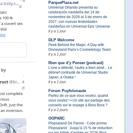
ParquePlaza.net
Universal Orlando presenta su
celebración navideña del 14 de
noviembre de 2026 al 3 de enero de
2027, con nuevas festividades
navideñas en Universal Epic Universe
Il y a 1 jour
DLP Welcome
Peek Behind the Magic: A Day with
Disneyland Paris’s Cosmetology Team
Il y a 1 jour
Rien que d'y Penser (podcast)
L'une a détesté, l'autre a bien aimé... Le
débrief contrasté de Universal Studio
Japan, à Osaka !
Il y a 1 jour
Forum Puyfolonaute
Parlez de ce que vous voulez, quand
vous voulez ! • Un site qui partage des
conseils sur le voyage à Bora Bora ?
Il y a 2 jours
OOPARC
Plopsaland De Panne : Code promo
Plopsaland : Jusqu’à 15 % de réduction
sur les billets d’entrée en 2026 (Bon