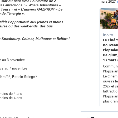
a star du parc avec l’ouverture de 2
es attractions : « Whale Adventures –
 Tours » et « L’univers GAZPROM – Le
 de l’énergie ».
offrir l’opportunité aux jeunes et moins
laires ou des week-ends, des bus
e Strasbourg, Colmar, Mulhouse et Belfort !
bre au 3 novembre
mars au 7 novembre
afft*, Erstein Striegel*
e moins de 4 ans
e moins de 4 ans