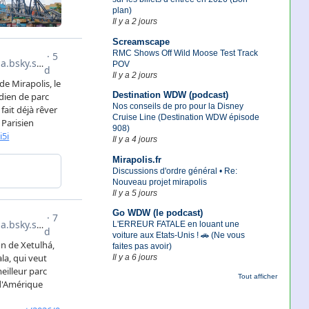
plan)
Il y a 2 jours
Screamscape
RMC Shows Off Wild Moose Test Track
POV
Il y a 2 jours
Destination WDW (podcast)
Nos conseils de pro pour la Disney
Cruise Line (Destination WDW épisode
908)
Il y a 4 jours
Mirapolis.fr
Discussions d'ordre général • Re:
Nouveau projet mirapolis
Il y a 5 jours
Go WDW (le podcast)
L'ERREUR FATALE en louant une
voiture aux Etats-Unis ! 🚗 (Ne vous
faites pas avoir)
Il y a 6 jours
Tout afficher