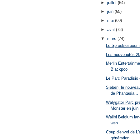
►
juillet
(64)
►
juin
(65)
►
mai
(60)
►
avril
(73)
▼
mars
(74)
Le Sprookjesboom d
Les nouveautés 2
Merlin Entertainme
Blackpool
Le Parc Paradisio 
Sieben, le nouvea
de Phantasia...
Walygator Parc pré
Monster en juin
Walibi Belgium lan
web
Coup d'envoi de L'
génération ...