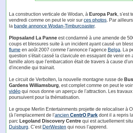
La construction verticale de Wodan, à
Europa Park
, s'est 
vendredi comme on peut le voir sur
ces photos
. Par ailleur
la
bande annonce Wodan-Timburcoaster
.
Plopsaland La Panne
est condamné à une amende de 500
coups et blessures suite à un incident ayant causé un bles
flume
en août 2007 comme l'annonce l'agence
Belga
. La 
question s'était cassé la clavicule en essayant de venir en 
famille alors que l'embarcation était de travers à cause d'u
d'incendie qui trainait.
Le circuit de Verbolten, la nouvelle montagne russe de
Bus
Gardens Williamsburg
, est complet comme on peut le voi
vidéo
qui nous donne un aperçu de l'attraction. Les travaux
poursuivent pour la thématisation.
Le groupe Merlin Entertainments projette de relocaliser à
(à l'emplacement de l'
ancien
CentrO Park
dont il a repris l
parc
Legoland Discovery Centre
qui est actuellement sit
Duisburg
. C'est
DerWesten
qui nous l'apprend.