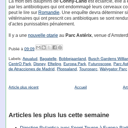
La mort des dauphins de
Conny-Land
est éclaircie, elle a
par les antibiotiques qui ont endommagé leurs cerveaux 
peut le lire sur
Romandie
. Une enquête devra déterminer si
vétérinaires qui ont prescrit ces antibiotiques se sont rend
d'actes punissables pénalement.
Il y a une
nouvelle otarie
au
Parc Astérix
, venue d'Amster
Publié à
09:09
Labels:
Aqualud
,
Bagatelle
,
Bobbejaanland
,
Busch Gardens Willi
CentrO Park
,
Disney
,
Efteling
,
Europa Park
,
Futuroscope
,
Parc Ast
de Atracciones de Madrid
,
Plopsaland
,
Touroparc
,
Walygator Parc
Article plus récent
Accueil
Art
Articles les plus lus cette semaine
Direction Rulantica avec Snorri Touren à Europa-Par