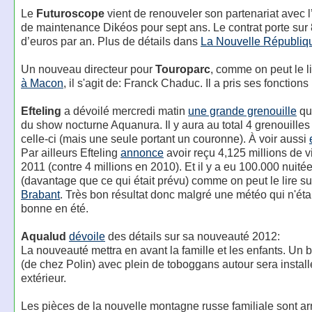
Le
Futuroscope
vient de renouveler son partenariat avec l
de maintenance Dikéos pour sept ans. Le contrat porte sur 
d’euros par an. Plus de détails dans
La Nouvelle Républiq
Un nouveau directeur pour
Touroparc
, comme on peut le l
à Macon
, il s'agit de: Franck Chaduc. Il a pris ses fonctions 
Efteling
a dévoilé mercredi matin
une grande grenouille
qui
du show nocturne Aquanura. Il y aura au total 4 grenouill
celle-ci (mais une seule portant un couronne). À voir aussi
Par ailleurs Efteling
annonce
avoir reçu 4,125 millions de v
2011 (contre 4 millions en 2010). Et il y a eu 100.000 nuité
(davantage que ce qui était prévu) comme on peut le lire s
Brabant
. Très bon résultat donc malgré une météo qui n'étai
bonne en été.
Aqualud
dévoile
des détails sur sa nouveauté 2012:
La nouveauté mettra en avant la famille et les enfants. Un 
(de chez Polin) avec plein de toboggans autour sera install
extérieur.
Les pièces de la nouvelle montagne russe familiale sont ar