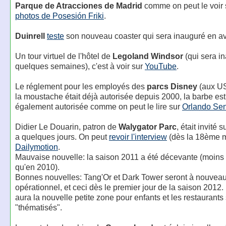
Parque de Atracciones de Madrid
comme on peut le voir 
photos de Posesión Friki
.
Duinrell
teste
son nouveau coaster qui sera inauguré en avr
Un tour virtuel de l'hôtel de
Legoland Windsor
(qui sera i
quelques semaines), c'est à voir sur
YouTube
.
Le réglement pour les employés des
parcs Disney
(aux US
la moustache était déjà autorisée depuis 2000, la barbe es
également autorisée comme on peut le lire sur
Orlando Sen
Didier Le Douarin, patron de
Walygator Parc
, était invité s
a quelques jours. On peut
revoir l'interview
(dès la 18ème m
Dailymotion
.
Mauvaise nouvelle: la saison 2011 a été décevante (moins 
qu'en 2010).
Bonnes nouvelles: Tang'Or et Dark Tower seront à nouvea
opérationnel, et ceci dès le premier jour de la saison 2012. 
aura la nouvelle petite zone pour enfants et les restaurants
"thématisés".