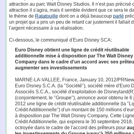
attraction au parc Walt Disney Studios. Il n'est pas précisé 
attraction il s'agira, mais il semble évident que ce sera le da
le thème de
Ratatouille
dont on a déjà beaucoup
parlé
pré
un projet qui a pris un peu de retard car justement il fallait 
l'argent nécessaire à sa réalisation.
Ci-dessous, le communiqué d'Euro Disney SCA:
Euro Disney obtient une ligne de crédit réutilisable
additionnelle mise à disposition par The Walt Disney
Company dans le cadre d'un accord avec ses prêteu
augmenter ses investissements
MARNE-LA-VALLEE, France, January 10, 2012/PRNews
Euro Disney S.C.A. (la "Société"), société mère d'Euro 
Associés S.C.A., société d'exploitation de Disneyland(R
(conjointement, le "Groupe"), annonce avoir obtenu le 6 
2012 une ligne de crédit réutilisable additionnelle (la "L
Crédit Additionnelle") d'un montant de 150 millions d'eu
à disposition par The Walt Disney Company. Cette Lign
Crédit Additionnelle, qui expirera le 30 septembre 2018,
octroyée dans le cadre de l'accord des prêteurs pour
au
les investissements du Groupe jusqu'à 250 millions 