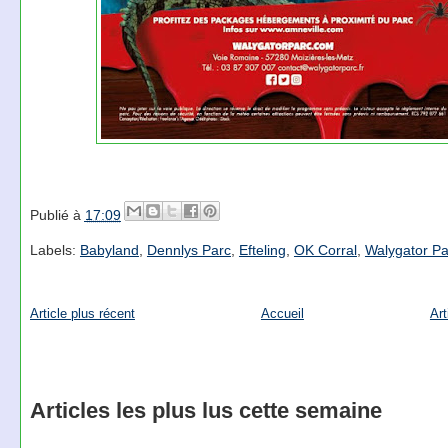
Publié à
17:09
Labels:
Babyland
,
Dennlys Parc
,
Efteling
,
OK Corral
,
Walygator Pa
Article plus récent
Accueil
Art
Articles les plus lus cette semaine