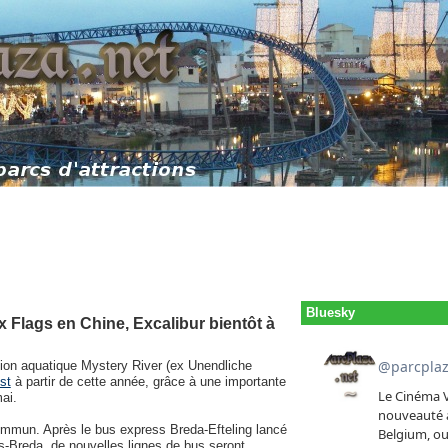
Bluesky
ix Flags en Chine, Excalibur bientôt à
tion aquatique Mystery River (ex Unendliche
st
à partir de cette année, grâce à une importante
ai.
commun. Après le bus express Breda-Efteling lancé
es-Breda, de nouvelles lignes de bus seront