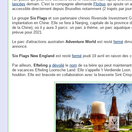
lancées
demain. C'est la compagnie allemande
Flixbus
qui ajoute un a
accessible directement depuis Bruxelles notamment (2 trajets par jours) 
Le groupe
Six Flags
et son partenaire chinois Riverside Investment G
implantation en Chine. Elle se fera à Nanjing, capitale de la province d
de la Chine), où il y aura 3 parcs: un parc à thème, un parc aquatique
prévue pour 2021.
Le parc d'attractions australien
Adventure World
est resté
fermé
dima
annoncé.
Six Flags New England
est resté
fermé
jeudi 19 avril en raison des 
Par ailleurs,
Efteling
a
dévoilé
le
nom
de sa bière qui peut maintenant
de vacances Efteling Loonsche Land. Elle s'appelle 't Verdiende Loon. 
houblon. Elle est brassée en collaboration avec la brasserie Sint Crisp