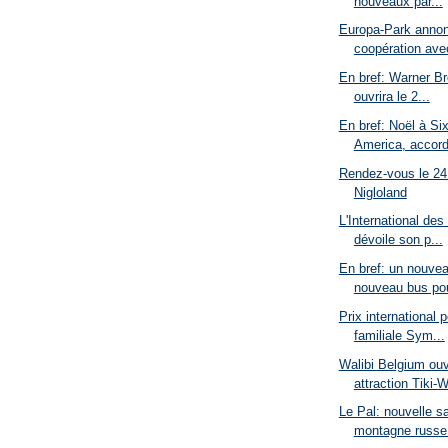
nouveaux par...
Europa-Park anno
coopération avec
En bref: Warner B
ouvrira le 2...
En bref: Noël à Si
America, accord
Rendez-vous le 24 j
Nigloland
L'International de
dévoile son p...
En bref: un nouvea
nouveau bus pou
Prix international p
familiale Sym...
Walibi Belgium ouv
attraction Tiki-W
Le Pal: nouvelle s
montagne russe 