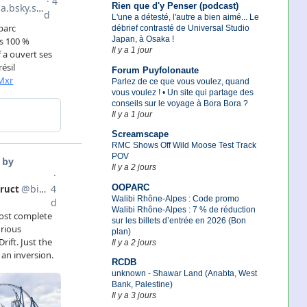
Rien que d'y Penser (podcast)
L'une a détesté, l'autre a bien aimé... Le
débrief contrasté de Universal Studio
Japan, à Osaka !
Il y a 1 jour
Forum Puyfolonaute
Parlez de ce que vous voulez, quand
vous voulez ! • Un site qui partage des
conseils sur le voyage à Bora Bora ?
Il y a 1 jour
Screamscape
RMC Shows Off Wild Moose Test Track
POV
Il y a 2 jours
OOPARC
Walibi Rhône-Alpes : Code promo
Walibi Rhône-Alpes : 7 % de réduction
sur les billets d’entrée en 2026 (Bon
plan)
Il y a 2 jours
RCDB
unknown - Shawar Land (Anabta, West
Bank, Palestine)
Il y a 3 jours