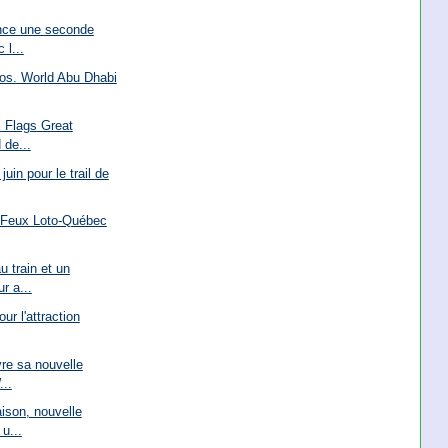
nce une seconde
 l...
ros. World Abu Dhabi
x Flags Great
 de...
uin pour le trail de
s Feux Loto-Québec
u train et un
r a...
our l'attraction
re sa nouvelle
...
aison, nouvelle
u...