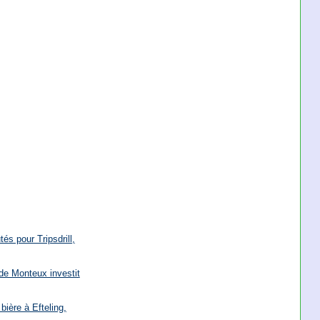
és pour Tripsdrill,
de Monteux investit
bière à Efteling,