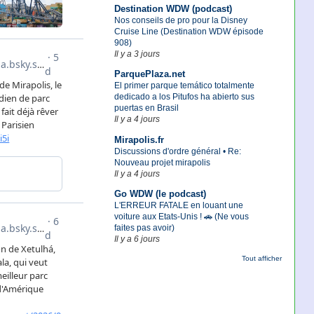
Destination WDW (podcast)
Nos conseils de pro pour la Disney
Cruise Line (Destination WDW épisode
908)
Il y a 3 jours
ParquePlaza.net
El primer parque temático totalmente
dedicado a los Pitufos ha abierto sus
puertas en Brasil
Il y a 4 jours
Mirapolis.fr
Discussions d'ordre général • Re:
Nouveau projet mirapolis
Il y a 4 jours
Go WDW (le podcast)
L'ERREUR FATALE en louant une
voiture aux Etats-Unis ! 🚗 (Ne vous
faites pas avoir)
Il y a 6 jours
Tout afficher