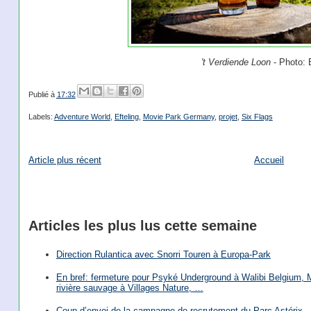
't Verdiende Loon
- Photo: E
Publié à
17:32
Labels:
Adventure World
,
Efteling
,
Movie Park Germany
,
projet
,
Six Flags
Article plus récent
Accueil
Articles les plus lus cette semaine
Direction Rulantica avec Snorri Touren à Europa-Park
En bref: fermeture pour Psyké Underground à Walibi Belgium, Mi
rivière sauvage à Villages Nature, …
Coup d’envoi de la campagne de recrutement du Parc Astérix