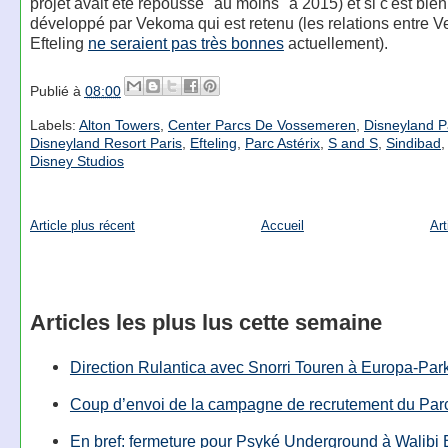
projet avait été repoussé "au moins" à 2015) et si c'est bie
développé par Vekoma qui est retenu (les relations entre 
Efteling
ne seraient pas très bonnes
actuellement).
Publié à
08:00
Labels:
Alton Towers
,
Center Parcs De Vossemeren
,
Disneyland P
Disneyland Resort Paris
,
Efteling
,
Parc Astérix
,
S and S
,
Sindibad
Disney Studios
Article plus récent
Accueil
Art
Articles les plus lus cette semaine
Direction Rulantica avec Snorri Touren à Europa-Par
Coup d’envoi de la campagne de recrutement du Parc
En bref: fermeture pour Psyké Underground à Walibi 