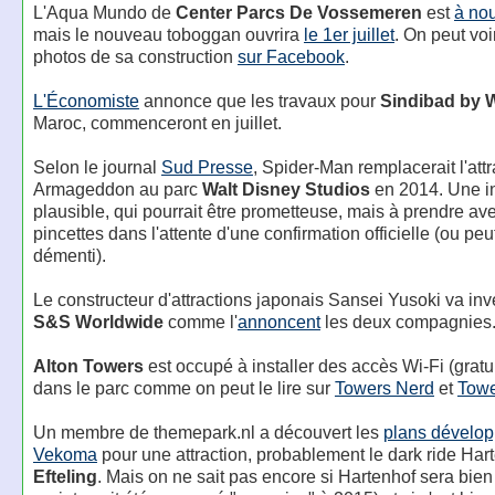
L'Aqua Mundo de
Center Parcs De Vossemeren
est
à no
mais le nouveau toboggan ouvrira
le 1er juillet
. On peut voi
photos de sa construction
sur Facebook
.
L'Économiste
annonce que les travaux pour
Sindibad by W
Maroc, commenceront en juillet.
Selon le journal
Sud Presse
, Spider-Man remplacerait l'attr
Armageddon au parc
Walt Disney Studios
en 2014. Une i
plausible, qui pourrait être prometteuse, mais à prendre av
pincettes dans l'attente d'une confirmation officielle (ou peu
démenti).
Le constructeur d'attractions japonais Sansei Yusoki va inv
S&S Worldwide
comme l'
annoncent
les deux compagnies
Alton Towers
est occupé à installer des accès Wi-Fi (gratui
dans le parc comme on peut le lire sur
Towers Nerd
et
Tow
Un membre de themepark.nl a découvert les
plans dévelop
Vekoma
pour une attraction, probablement le dark ride Har
Efteling
. Mais on ne sait pas encore si Hartenhof sera bien 