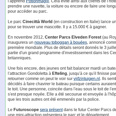
l'apprend
Potionmagix
. Cela évite ainsi aux clients de l'hôt
prendre une navette, la voiture ou encore de faire une lon
pour accéder au parc.
Le parc
Cinecittà World
(en construction en Italie) lance u
pour se trouver une mascotte. Il y a 15.000 € à gagner.
En novembre 2012,
Center Parcs Elveden Forest
(au Ro
inaugurera un
nouveau toboggan à bouées
, annoncé com
première mondiale. Plus de détails seront donnés le 3 juillet
partie d'un grand programme d'investissement dans les Ce
britanniques.
Une fois encore, des jeunes ont fait balancer mardi un bat
l'attraction Gondoletta à
Efteling
, jusqu'à ce qu'il finisse pa
retourner comme on peut le voir sur
vijfzintuigen.nl
. Ils sem
décidés à faire chavirer le bateau puisque certains auraien
le toit. Une personne, coincée dans l'eau sous le toit de l'
s'est presque noyée. Elle a été secourue et envoyée à l'hôp
que les trois autres ont été emmenés par la police.
Le ‪
Futuroscope‬
sera présent
dans le futur Center Parcs d
une mini-attraction présentera le parc et le département.