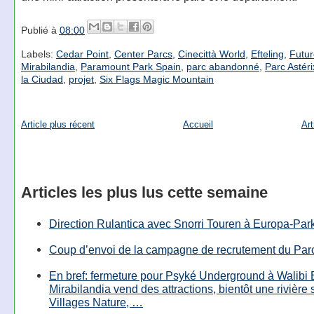
Publié à
08:00
Labels:
Cedar Point
,
Center Parcs
,
Cinecittà World
,
Efteling
,
Futu
Mirabilandia
,
Paramount Park Spain
,
parc abandonné
,
Parc Astéri
la Ciudad
,
projet
,
Six Flags Magic Mountain
Article plus récent
Accueil
Art
Articles les plus lus cette semaine
Direction Rulantica avec Snorri Touren à Europa-Par
Coup d’envoi de la campagne de recrutement du Parc
En bref: fermeture pour Psyké Underground à Walibi 
Mirabilandia vend des attractions, bientôt une rivière
Villages Nature, …