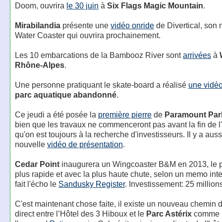
Doom, ouvrira
le 30 juin
à
Six Flags Magic Mountain
.
Mirabilandia
présente une
vidéo onride
de Divertical, son
Water Coaster qui ouvrira prochainement.
Les 10 embarcations de la Bambooz River sont
arrivées
à
Rhône-Alpes
.
Une personne pratiquant le skate-board a réalisé
une vidé
parc aquatique abandonné
.
Ce jeudi a été posée la
première pierre
de
Paramount Par
bien que les travaux ne commenceront pas avant la fin de l
qu'on est toujours à la recherche d'investisseurs. Il y a aus
nouvelle
vidéo de présentation
.
Cedar Point
inaugurera un Wingcoaster B&M en 2013, le pl
plus rapide et avec la plus haute chute, selon un memo int
fait l'écho le
Sandusky Register
. Investissement: 25 millions
C'est maintenant chose faite, il existe un nouveau chemin 
direct entre l’Hôtel des 3 Hiboux et le
Parc Astérix
comme 