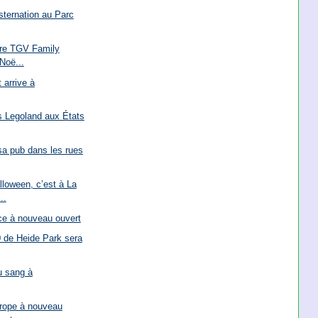
ternation au Parc
fre TGV Family
Noë...
 arrive à
 Legoland aux États
 sa pub dans les rues
loween, c’est à La
..
ce à nouveau ouvert
 de Heide Park sera
u sang à
rope à nouveau