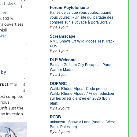
Forum Puyfolonaute
Parlez de ce que vous voulez, quand
vous voulez ! • Un site qui partage des
conseils sur le voyage à Bora Bora ?
Il y a 1 jour
Screamscape
RMC Shows Off Wild Moose Test Track
POV
Il y a 1 jour
DLP Welcome
Batman Gotham City Escape at Parque
Warner Madrid
Il y a 1 jour
OOPARC
Walibi Rhône-Alpes : Code promo
Walibi Rhône-Alpes : 7 % de réduction
sur les billets d’entrée en 2026 (Bon
plan)
Il y a 2 jours
RCDB
unknown - Shawar Land (Anabta, West
Bank, Palestine)
Il y a 2 jours