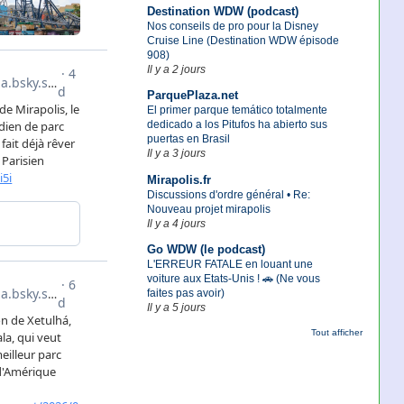
Destination WDW (podcast)
Nos conseils de pro pour la Disney
Cruise Line (Destination WDW épisode
908)
Il y a 2 jours
ParquePlaza.net
El primer parque temático totalmente
dedicado a los Pitufos ha abierto sus
puertas en Brasil
Il y a 3 jours
Mirapolis.fr
Discussions d'ordre général • Re:
Nouveau projet mirapolis
Il y a 4 jours
Go WDW (le podcast)
L'ERREUR FATALE en louant une
voiture aux Etats-Unis ! 🚗 (Ne vous
faites pas avoir)
Il y a 5 jours
Tout afficher