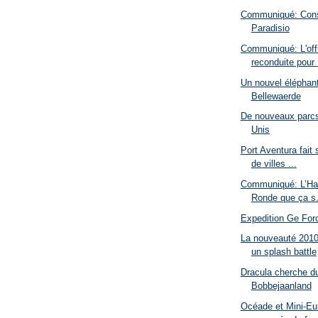
Communiqué: Cons
Paradisio
Communiqué: L'of
reconduite pour 
Un nouvel éléphant
Bellewaerde
De nouveaux parcs
Unis
Port Aventura fait
de villes ...
Communiqué: L’Hal
Ronde que ça s.
Expedition Ge For
La nouveauté 2010
un splash battle
Dracula cherche d
Bobbejaanland
Océade et Mini-Eu