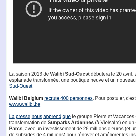
La saison 2013 de
Walibi Sud-Ouest
débutera le 20 avril,
esplanade transformée, une boutique neuve et un nouvea
Sud-Ouest
Walibi Belgium
recrute 400 personnes
. Pour postuler, c'est
www.walibi.be
.
La
presse
nous
apprend
que
le groupe Pierre et Vacances 
transformation de
Sunparks Ardennes
(à Vielsalm) en un
Parcs
, avec un investissement de 28 millions d'euros (et
de subsides de 4 millions) pour rénover et améliorer les inst