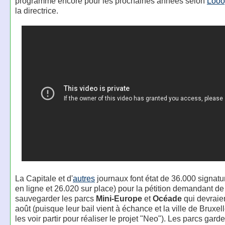
programme encore pour les prochaines années selon
Looo
la directrice.
La Capitale et d'
autres
journaux font état de 36.000 signatu
en ligne et 26.020 sur place) pour la pétition demandant de
sauvegarder les parcs
Mini-Europe
et
Océade
qui devraien
août (puisque leur bail vient à échance et la ville de Bruxel
les voir partir pour réaliser le projet "Neo"). Les parcs gar