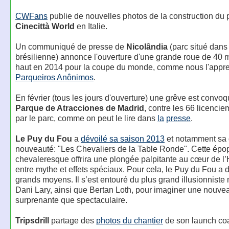
CWFans
publie de nouvelles photos de la construction du 
Cinecittà World
en Italie.
Un communiqué de presse de
Nicolândia
(parc situé dans 
brésilienne) annonce l'ouverture d'une grande roue de 40 
haut en 2014 pour la coupe du monde, comme nous l'appr
Parqueiros Anônimos
.
En février (tous les jours d'ouverture) une grêve est convo
Parque de Atracciones de Madrid
, contre les 66 licenci
par le parc, comme on peut le lire dans
la
presse
.
Le Puy du Fou
a
dévoilé sa saison 2013
et notamment sa
nouveauté: "Les Chevaliers de la Table Ronde". Cette épo
chevaleresque offrira une plongée palpitante au cœur de l’H
entre mythe et effets spéciaux. Pour cela, le Puy du Fou a 
grands moyens. Il s’est entouré du plus grand illusionniste
Dani Lary, ainsi que Bertan Loth, pour imaginer une nouve
surprenante que spectaculaire.
Tripsdrill
partage des
photos du chantier
de son launch coa