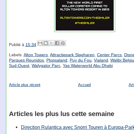
Publié à
15:34
Labels:
Alton Towers
,
Attractiepark Slagharen
,
Center Parcs
,
Disn
Parques Reunidos
,
Plopsaland
,
Puy du Fou
,
Vialand
,
Walibi Belgi
Sud-Ouest
,
Walygator Parc
,
Yas Waterworld Abu Dhabi
Article plus récent
Accueil
Art
Articles les plus lus cette semaine
Direction Rulantica avec Snorri Touren à Europa-Par