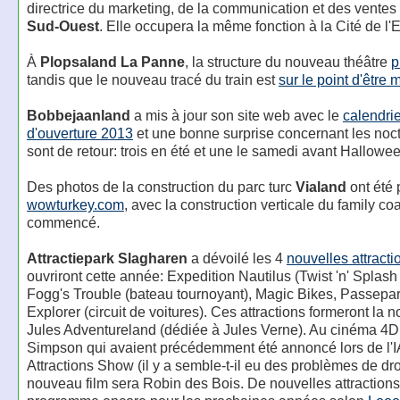
directrice du marketing, de la communication et des ventes
Sud-Ouest
. Elle occupera la même fonction à la Cité de l'
À
Plopsaland La Panne
, la structure du nouveau théâtre
p
tandis que le nouveau tracé du train est
sur le point d'être 
Bobbejaanland
a mis à jour son site web avec le
calendrie
d'ouverture 2013
et une bonne surprise concernant les noc
sont de retour: trois en été et une le samedi avant Hallowe
Des photos de la construction du parc turc
Vialand
ont été 
wowturkey.com
, avec la construction verticale du family coa
commencé.
Attractiepark Slagharen
a dévoilé les 4
nouvelles attracti
ouvriront cette année: Expedition Nautilus (Twist 'n' Splash
Fogg's Trouble (bateau tournoyant), Magic Bikes, Passepar
Explorer (circuit de voitures). Ces attractions formeront la 
Jules Adventureland (dédiée à Jules Verne). Au cinéma 4D,
Simpson qui avaient précédemment été annoncé lors de l'
Attractions Show (il y a semble-t-il eu des problèmes de droi
nouveau film sera Robin des Bois. De nouvelles attractions