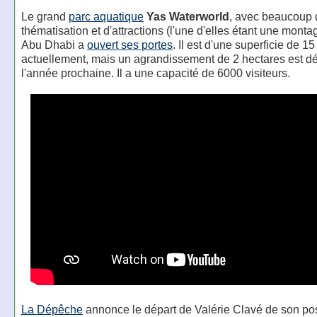
Le grand
parc aquatique
Yas Waterworld
, avec beaucoup 
thématisation et d'attractions (l'une d'elles étant une monta
Abu Dhabi a
ouvert ses portes
. Il est d'une superficie de 1
actuellement, mais un agrandissement de 2 hectares est d
l'année prochaine. Il a une capacité de 6000 visiteurs.
La Dépêche
annonce le départ de Valérie Clavé de son po