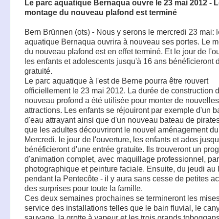
Le parc aquatique Bernaqua ouvre le 23 mai 2012 - 
montage du nouveau plafond est terminé
Bern Brünnen (ots) - Nous y serons le mercredi 23 mai: l
aquatique Bernaqua ouvrira à nouveau ses portes. Le 
du nouveau plafond est en effet terminé. Et le jour de l'o
les enfants et adolescents jusqu'à 16 ans bénéficieront 
gratuité.
Le parc aquatique à l'est de Berne pourra être rouvert
officiellement le 23 mai 2012. La durée de construction 
nouveau profond a été utilisée pour monter de nouvelles
attractions. Les enfants se réjouiront par exemple d'un b
d'eau attrayant ainsi que d'un nouveau bateau de pirates
que les adultes découvriront le nouvel aménagement du b
Mercredi, le jour de l'ouverture, les enfants et ados jusq
bénéficieront d'une entrée gratuite. Ils trouveront un p
d'animation complet, avec maquillage professionnel, par
photographique et peinture faciale. Ensuite, du jeudi au l
pendant la Pentecôte - il y aura sans cesse de petites ac
des surprises pour toute la famille.
Ces deux semaines prochaines se termineront les mise
service des installations telles que le bain fluvial, le ca
sauvage, la grotte à vapeur et les trois grands toboggan