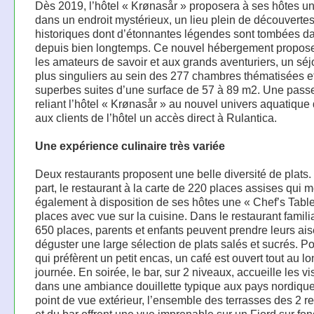
Dès 2019, l’hôtel « Krønasår » proposera à ses hôtes u
dans un endroit mystérieux, un lieu plein de découverte
historiques dont d’étonnantes légendes sont tombées da
depuis bien longtemps. Ce nouvel hébergement propose
les amateurs de savoir et aux grands aventuriers, un séj
plus singuliers au sein des 277 chambres thématisées e
superbes suites d’une surface de 57 à 89 m2. Une passe
reliant l’hôtel « Krønasår » au nouvel univers aquatiqu
aux clients de l’hôtel un accès direct à Rulantica.
Une expérience culinaire très variée
Deux restaurants proposent une belle diversité de plats
part, le restaurant à la carte de 220 places assises qui m
également à disposition de ses hôtes une « Chef’s Tabl
places avec vue sur la cuisine. Dans le restaurant familia
650 places, parents et enfants peuvent prendre leurs ais
déguster une large sélection de plats salés et sucrés. P
qui préfèrent un petit encas, un café est ouvert tout au lo
journée. En soirée, le bar, sur 2 niveaux, accueille les vi
dans une ambiance douillette typique aux pays nordiqu
point de vue extérieur, l’ensemble des terrasses des 2 r