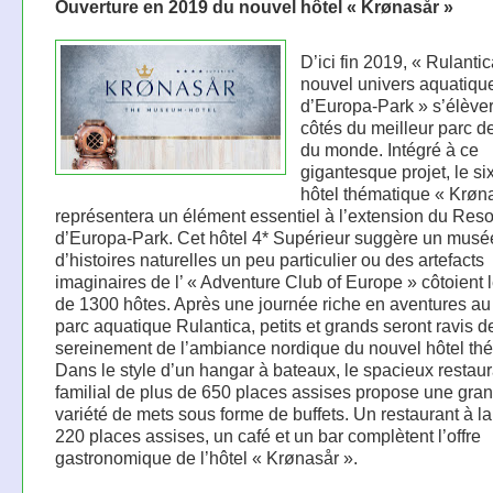
Ouverture en 2019 du nouvel hôtel « Krønasår »
D’ici fin 2019, « Rulantic
nouvel univers aquatiqu
d’Europa-Park » s’élève
côtés du meilleur parc de
du monde. Intégré à ce
gigantesque projet, le s
hôtel thématique « Krøna
représentera un élément essentiel à l’extension du Reso
d’Europa-Park. Cet hôtel 4* Supérieur suggère un musé
d’histoires naturelles un peu particulier ou des artefacts
imaginaires de l’ « Adventure Club of Europe » côtoient 
de 1300 hôtes. Après une journée riche en aventures au
parc aquatique Rulantica, petits et grands seront ravis de
sereinement de l’ambiance nordique du nouvel hôtel th
Dans le style d’un hangar à bateaux, le spacieux restaur
familial de plus de 650 places assises propose une gra
variété de mets sous forme de buffets. Un restaurant à la
220 places assises, un café et un bar complètent l’offre
gastronomique de l’hôtel « Krønasår ».