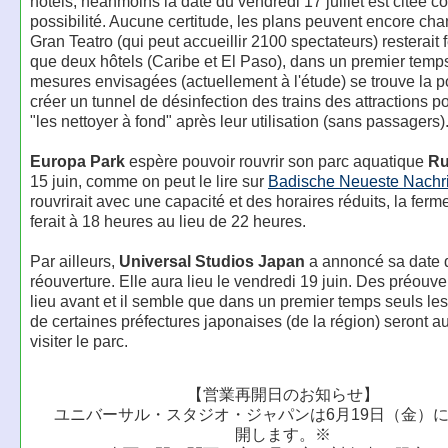
hôtels, néanmoins la date du vendredi 17 juillet est citée 
possibilité. Aucune certitude, les plans peuvent encore cha
Gran Teatro (qui peut accueillir 2100 spectateurs) resterait 
que deux hôtels (Caribe et El Paso), dans un premier temps
mesures envisagées (actuellement à l'étude) se trouve la po
créer un tunnel de désinfection des trains des attractions p
"les nettoyer à fond" après leur utilisation (sans passagers)
Europa Park
espère pouvoir rouvrir son parc aquatique
Ru
15 juin, comme on peut le lire sur
Badische Neueste Nachr
rouvrirait avec une capacité et des horaires réduits, la ferm
ferait à 18 heures au lieu de 22 heures.
Par ailleurs,
Universal Studios Japan
a annoncé sa date 
réouverture. Elle aura lieu le vendredi 19 juin. Des préouve
lieu avant et il semble que dans un premier temps seuls les
de certaines préfectures japonaises (de la région) seront au
visiter le parc.
【営業再開日のお知らせ】
ユニバーサル・スタジオ・ジャパンは6月19日（金）
開します。※