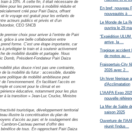
train à 10%. A cette fin, il était nécessaire de
ulière pour les personnes à mobilité réduite et
En bref: nouveau 
pécialement créé pour Pairi Daiza, offrant
nouveautés à ...
, et le voyage est gratuit pour les enfants de
tre acteurs publics et privés et d’un
Le Monde de La Re
Dutordoir, CEO SNCB
ouvrira le 29 mar
de premier choix pour arriver à l’entrée de Pairi
“Expédition ULUM :
ui, grâce à une belle collaboration entre
arrive, la ...
t prend forme. C’est une étape importante, car
à privilégier le train et à soutenir activement
Tragique accident 
rche de mobilité durable et partagée. Nous
de motos au ...
ric Domb, Président-Fondateur Pairi Daiza
Fraispertuis-City f
ilité plus douce n’est pas une contrainte,
2026 avec 2...
de la mobilité du futur : accessible, durable
ne politique de mobilité ambitieuse peut
Un hiver féerique a
et de l’environnement. En facilitant l’accès en
d'Acclimatation
mple et concret pour le climat et en
 expérience éducative, notamment pour les plus
L'IAAPA Expo 2025
er à la transition
» Jean-Luc Crucke, Ministre
nouvelle référen
La Mer de Sable dr
ractivité touristique, développement territorial
saison 2025
au illustre la concrétisation du plan de
s moyens d’accès au parc et le soulagement des
Ouverture de l'IA
 de Cambron-Casteau permet d’offrir des
réunit l'indus...
au bénéfice de tous. En rapprochant Pairi Daiza