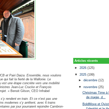
Articles récents
►
2026
(125)
▼
2025
(199)
a SNCB et Pairi Daiza. Ensemble, nous voulons
ue qui fait la fierté de la Wallonie. Le
►
décembre
(12)
 est une étape concrète vers une mobilité
inistres Jean-Luc Crucke et François
▼
novembre
(25)
ojet. »
Benoit Gilson, CEO Infrabel
Christmas Time à P
de magie, d...
s’y rendent en train. Et ce n’est pas une
ins modernes s’y arrêtent, avec 6 trains
BoldMove et Qvist
taires par jour pourraient rejoindre Cambron-
l’identité et le th