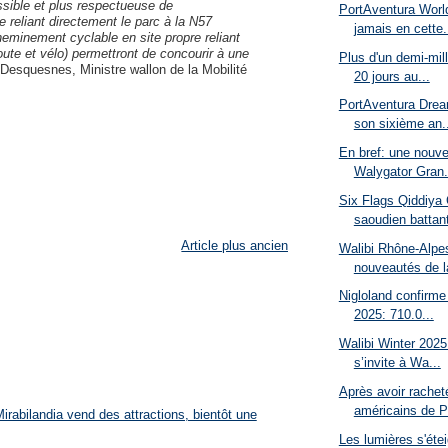
ssible et plus respectueuse de
PortAventura World
e reliant directement le parc à la N57
jamais en cette.
minement cyclable en site propre reliant
route et vélo) permettront de concourir à une
Plus d'un demi-mill
Desquesnes, Ministre wallon de la Mobilité
20 jours au...
PortAventura Drea
son sixième an..
En bref: une nouve
Walygator Gran.
Six Flags Qiddiya C
saoudien battant
Article plus ancien
Walibi Rhône-Alpes
nouveautés de la
Nigloland confirme 
2025: 710.0...
Walibi Winter 2025
s’invite à Wa...
Après avoir rachet
américains de P
rabilandia vend des attractions, bientôt une
Les lumières s'éte