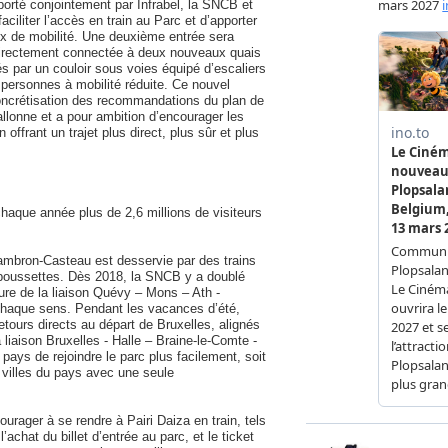
 porté conjointement par Infrabel, la SNCB et
faciliter l’accès en train au Parc et d’apporter
x de mobilité. Une deuxième entrée sera
directement connectée à deux nouveaux quais
és par un couloir sous voies équipé d’escaliers
personnes à mobilité réduite. Ce nouvel
oncrétisation des recommandations du plan de
allonne et a pour ambition d’encourager les
n offrant un trajet plus direct, plus sûr et plus
chaque année plus de 2,6 millions de visiteurs
ambron-Casteau est desservie par des trains
poussettes. Dès 2018, la SNCB y a doublé
heure de la liaison Quévy – Mons – Ath -
chaque sens. Pendant les vacances d’été,
retours directs au départ de Bruxelles, alignés
 liaison Bruxelles - Halle – Braine-le-Comte -
ays de rejoindre le parc plus facilement, soit
s villes du pays avec une seule
rager à se rendre à Pairi Daiza en train, tels
’achat du billet d’entrée au parc, et le ticket