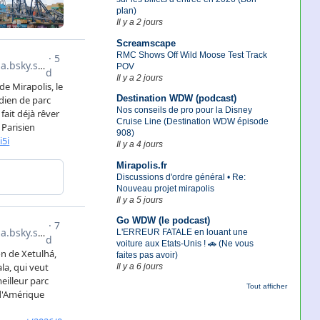
plan)
Il y a 2 jours
Screamscape
RMC Shows Off Wild Moose Test Track
POV
Il y a 2 jours
Destination WDW (podcast)
Nos conseils de pro pour la Disney
Cruise Line (Destination WDW épisode
908)
Il y a 4 jours
Mirapolis.fr
Discussions d'ordre général • Re:
Nouveau projet mirapolis
Il y a 5 jours
Go WDW (le podcast)
L'ERREUR FATALE en louant une
voiture aux Etats-Unis ! 🚗 (Ne vous
faites pas avoir)
Il y a 6 jours
Tout afficher