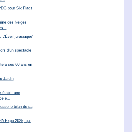
PDG pour Six Flags,
ine des Neiges
s...
 L’Éveil jurassique”
lors d'un spectacle
êtera ses 60 ans en
u Jardin
 établit une
ce e...
esse le bilan de sa
APA Expo 2025, qui