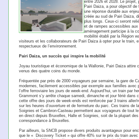
entre 2026 et 2028. Le projet,
Pairi Daiza, a pour objectif de 
une réponse durable aux enjeu
créée au sud de Pairi Daiza, 
plus longs. Ceux-ci seront reli
et de rampes accessibles aux 
aménagement participe à la c
mobilité établi par la Région w
visiteurs et les collaborateurs de Pairi Daiza à opter pour le train, e
respectueux de l’environnement.
Pairi Daiza, un succès qui inspire la mobilité
Joyau touristique et économique de la Wallonie, Pairi Daiza attire 
venus des quatre coins du monde.
Fréquentée par près de 2000 voyageurs par semaine, la gare de C
modernes, facilement accessibles par exemple aux familles avec 
l’offre ferroviaire les jours de week-end. Aujourd’hui, un train par 
Grammont s’y arrête chaque samedi, dimanche et jour férié dans 
cette offre des jours de week-ends est renforcée par 3 trains aller/
sur les heures d’ouverture et de fermeture du parc. Ces trains de la
Soignies et Cambron-Casteau permettent aux voyageurs de tout le p
en direct depuis Bruxelles, Halle et Soignies, soit de la plupart de
correspondance à Bruxelles.
Par ailleurs, la SNCB propose divers produits avantageux pour encou
que le « ​ Discovery Ticket » qui offre 40% sur le prix du train avec l