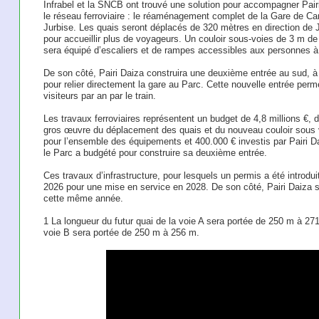
Infrabel et la SNCB ont trouvé une solution pour accompagner Pairi 
le réseau ferroviaire : le réaménagement complet de la Gare de Cam
Jurbise. Les quais seront déplacés de 320 mètres en direction de J
pour accueillir plus de voyageurs. Un couloir sous-voies de 3 m de 
sera équipé d’escaliers et de rampes accessibles aux personnes à 
De son côté, Pairi Daiza construira une deuxième entrée au sud, à
pour relier directement la gare au Parc. Cette nouvelle entrée perme
visiteurs par an par le train.
Les travaux ferroviaires représentent un budget de 4,8 millions €, do
gros œuvre du déplacement des quais et du nouveau couloir sous v
pour l’ensemble des équipements et 400.000 € investis par Pairi D
le Parc a budgété pour construire sa deuxième entrée.
Ces travaux d’infrastructure, pour lesquels un permis a été introdui
2026 pour une mise en service en 2028. De son côté, Pairi Daiza 
cette même année. ​
1 La longueur du futur quai de la voie A sera portée de 250 m à 271
voie B sera portée de 250 m à 256 m. ​