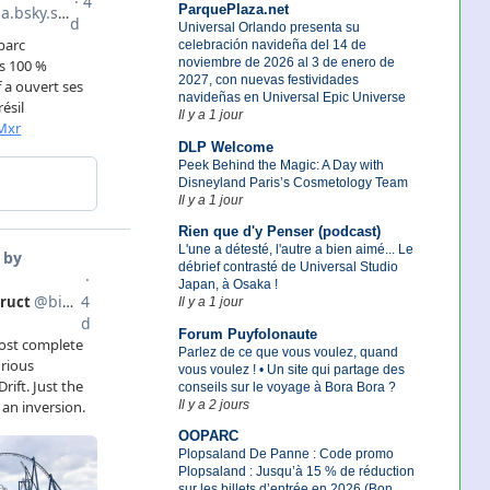
ParquePlaza.net
Universal Orlando presenta su
celebración navideña del 14 de
noviembre de 2026 al 3 de enero de
2027, con nuevas festividades
navideñas en Universal Epic Universe
Il y a 1 jour
DLP Welcome
Peek Behind the Magic: A Day with
Disneyland Paris’s Cosmetology Team
Il y a 1 jour
Rien que d'y Penser (podcast)
L'une a détesté, l'autre a bien aimé... Le
débrief contrasté de Universal Studio
Japan, à Osaka !
Il y a 1 jour
Forum Puyfolonaute
Parlez de ce que vous voulez, quand
vous voulez ! • Un site qui partage des
conseils sur le voyage à Bora Bora ?
Il y a 2 jours
OOPARC
Plopsaland De Panne : Code promo
Plopsaland : Jusqu’à 15 % de réduction
sur les billets d’entrée en 2026 (Bon