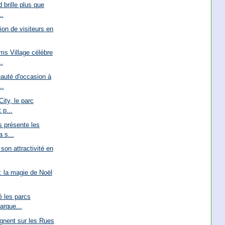
 brille plus que
..
ion de visiteurs en
ms Village célèbre
.
auté d'occasion à
..
ity, le parc
 p...
 présente les
 s...
son attractivité en
: la magie de Noël
é les parcs
arque...
ignent sur les Rues