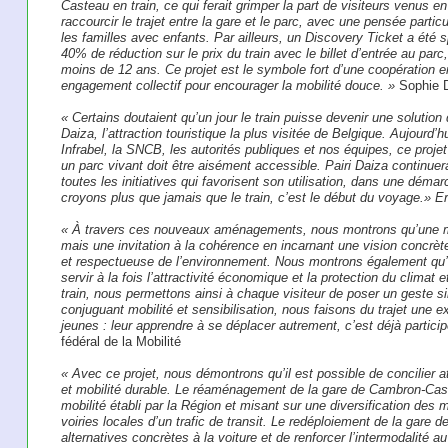
Casteau en train, ce qui ferait grimper la part de visiteurs venus en 
raccourcir le trajet entre la gare et le parc, avec une pensée partic
les familles avec enfants. Par ailleurs, un Discovery Ticket a été s
40% de réduction sur le prix du train avec le billet d’entrée au parc
moins de 12 ans. Ce projet est le symbole fort d’une coopération en
engagement collectif pour encourager la mobilité douce. »
Sophie 
« Certains doutaient qu’un jour le train puisse devenir une solution 
Daiza, l’attraction touristique la plus visitée de Belgique. Aujourd’h
Infrabel, la SNCB, les autorités publiques et nos équipes, ce proje
un parc vivant doit être aisément accessible. Pairi Daiza continuera 
toutes les initiatives qui favorisent son utilisation, dans une déma
croyons plus que jamais que le train, c’est le début du voyage.» E
« À travers ces nouveaux aménagements, nous montrons qu’une mob
mais une invitation à la cohérence en incarnant une vision concrète 
et respectueuse de l’environnement. Nous montrons également qu’u
servir à la fois l’attractivité économique et la protection du climat 
train, nous permettons ainsi à chaque visiteur de poser un geste si
conjuguant mobilité et sensibilisation, nous faisons du trajet une
jeunes : leur apprendre à se déplacer autrement, c’est déjà particip
fédéral de la Mobilité
« Avec ce projet, nous démontrons qu’il est possible de concilier att
et mobilité durable. Le réaménagement de la gare de Cambron-Caste
mobilité établi par la Région et misant sur une diversification de
voiries locales d’un trafic de transit. Le redéploiement de la gare
alternatives concrètes à la voiture et de renforcer l’intermodalité 