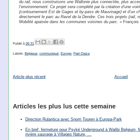
du rail, nous construisons une Wallonie plus connectée, plus acce
l’environnement. Ce projet sera complété par la création d’une voiri
(contournement Est de Gages et by-pass de Mauvinage) et d’un che
directement le parc au Ravel de la Dendre. Ces trois projets (rail, 
Mobilité apaisée dans les communes voisines du parc. »
François 
Publié à
06:31
Labels:
Belgique
,
communiqué
,
Europe
,
Pairi Daiza
Article plus récent
Accueil
Articles les plus lus cette semaine
Direction Rulantica avec Snorri Touren à Europa-Park
En bref: fermeture pour Psyké Underground à Walibi Belgium, Mi
rivière sauvage à Villages Nature, …