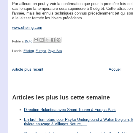
Par ailleurs on peut y voir la confirmation que pour la première fois cet
cas lorsque la température sera supérieure à 0 dégré). Cette attraction
l'année, mais les ennuis techniques connus précédemment (et qui sont 
à la laisser fermée les hivers précédents.
www.efteling.com
Publié à
15:46
Labels:
Efteling
,
Europe
,
Pays-Bas
Article plus récent
Accueil
Articles les plus lus cette semaine
Direction Rulantica avec Snorri Touren à Europa-Park
En bref: fermeture pour Psyké Underground à Walibi Belgium, Mi
rivière sauvage à Villages Nature, …