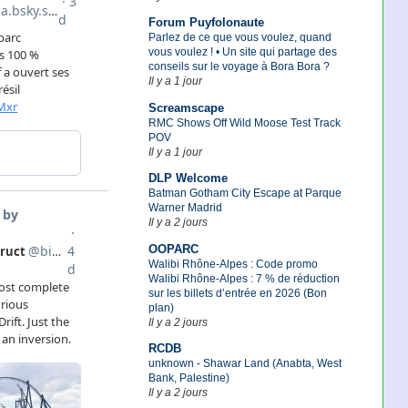
Forum Puyfolonaute
Parlez de ce que vous voulez, quand
vous voulez ! • Un site qui partage des
conseils sur le voyage à Bora Bora ?
Il y a 1 jour
Screamscape
RMC Shows Off Wild Moose Test Track
POV
Il y a 1 jour
DLP Welcome
Batman Gotham City Escape at Parque
Warner Madrid
Il y a 2 jours
OOPARC
Walibi Rhône-Alpes : Code promo
Walibi Rhône-Alpes : 7 % de réduction
sur les billets d’entrée en 2026 (Bon
plan)
Il y a 2 jours
RCDB
unknown - Shawar Land (Anabta, West
Bank, Palestine)
Il y a 2 jours