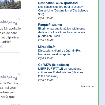
Destination WDW (podcast)
Nos conseils de pro pour la Disney
Cruise Line (Destination WDW épisode
908)
Il y a 3 jours
ParquePlaza.net
El primer parque temático totalmente
dedicado a los Pitufos ha abierto sus
puertas en Brasil
Il y a 4 jours
Mirapolis.fr
Discussions d'ordre général • Re:
Nouveau projet mirapolis
Il y a 4 jours
Go WDW (le podcast)
L'ERREUR FATALE en louant une
voiture aux Etats-Unis ! 🚗 (Ne vous
faites pas avoir)
Il y a 5 jours
Tout afficher