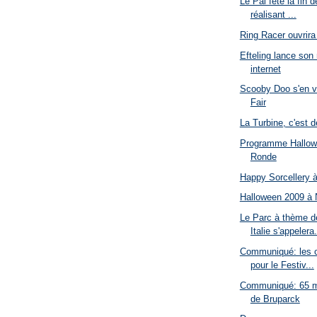
Le Pal fête la fin 
réalisant ...
Ring Racer ouvrira
Efteling lance son
internet
Scooby Doo s'en v
Fair
La Turbine, c'est dé
Programme Hallow
Ronde
Happy Sorcellery 
Halloween 2009 à 
Le Parc à thème d
Italie s'appelera.
Communiqué: les c
pour le Festiv...
Communiqué: 65 mi
de Bruparck