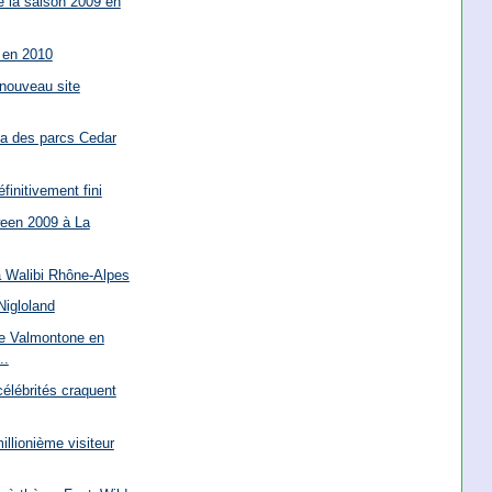
de la saison 2009 en
 en 2010
 nouveau site
a des parcs Cedar
finitivement fini
een 2009 à La
à Walibi Rhône-Alpes
Nigloland
e Valmontone en
..
élébrités craquent
llionième visiteur