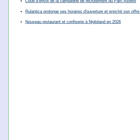
Coup d’envoi de la campagne de recrutement du Parc Astérix
Rulantica prolonge ses horaires d'ouverture et enrichit son offre 
Nouveau restaurant et confiserie à Nigloland en 2026