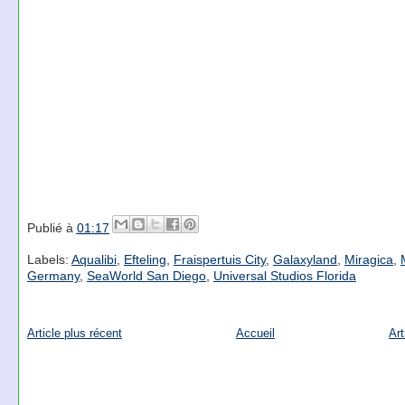
Publié à
01:17
Labels:
Aqualibi
,
Efteling
,
Fraispertuis City
,
Galaxyland
,
Miragica
,
Germany
,
SeaWorld San Diego
,
Universal Studios Florida
Article plus récent
Accueil
Art