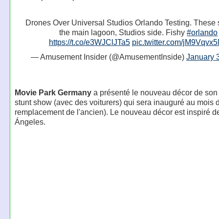
Drones Over Universal Studios Orlando Testing. These 
the main lagoon, Studios side. Fishy
#orlando
https://t.co/e3WJClJTa5
pic.twitter.com/jM9Vqvx
— Amusement Insider (@AmusementInside)
January 
Movie Park Germany
a présenté le nouveau décor de so
stunt show (avec des voiturers) qui sera inauguré au mois d
remplacement de l'ancien). Le nouveau décor est inspiré d
Ángeles.