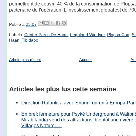
permettront de couvrir 40 % de la consommation de Plopsa
partenaire de l'opération. L'investissement global est de 70
Publié à
23:07
Labels:
Center Parcs De Haan
,
Legoland Windsor
,
Plopsa Coo
,
S
Haan
,
Tibidabo
Article plus récent
Accueil
Art
Articles les plus lus cette semaine
Direction Rulantica avec Snorri Touren à Europa-Par
En bref: fermeture pour Psyké Underground à Walibi 
Mirabilandia vend des attractions, bientôt une rivière
Villages Nature, …