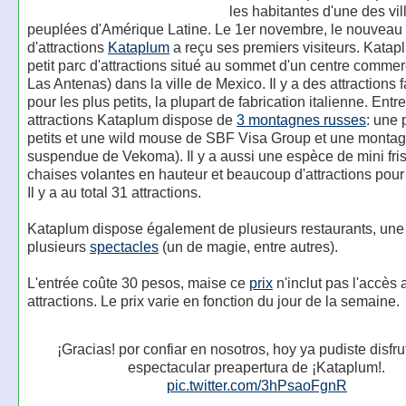
les habitantes d'une des vil
peuplées d'Amérique Latine. Le 1er novembre, le nouveau
d'attractions
Kataplum
a reçu ses premiers visiteurs. Katap
petit parc d'attractions situé au sommet d'un centre commer
Las Antenas) dans la ville de Mexico. Il y a des attractions f
pour les plus petits, la plupart de fabrication italienne. Entr
attractions Kataplum dispose de
3 montagnes russes
: une 
petits et une wild mouse de SBF Visa Group et une monta
suspendue de Vekoma). Il y a aussi une espèce de mini fri
chaises volantes en hauteur et beaucoup d'attractions pour 
Il y a au total 31 attractions.
Kataplum dispose également de plusieurs restaurants, une
plusieurs
spectacles
(un de magie, entre autres).
L'entrée coûte 30 pesos, maise ce
prix
n'inclut pas l'accès 
attractions. Le prix varie en fonction du jour de la semaine.
¡Gracias! por confiar en nosotros, hoy ya pudiste disfru
espectacular preapertura de ¡Kataplum!.
pic.twitter.com/3hPsaoFgnR