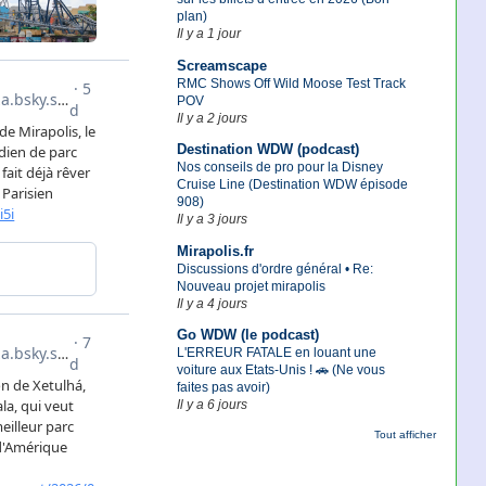
plan)
Il y a 1 jour
Screamscape
RMC Shows Off Wild Moose Test Track
POV
Il y a 2 jours
Destination WDW (podcast)
Nos conseils de pro pour la Disney
Cruise Line (Destination WDW épisode
908)
Il y a 3 jours
Mirapolis.fr
Discussions d'ordre général • Re:
Nouveau projet mirapolis
Il y a 4 jours
Go WDW (le podcast)
L'ERREUR FATALE en louant une
voiture aux Etats-Unis ! 🚗 (Ne vous
faites pas avoir)
Il y a 6 jours
Tout afficher