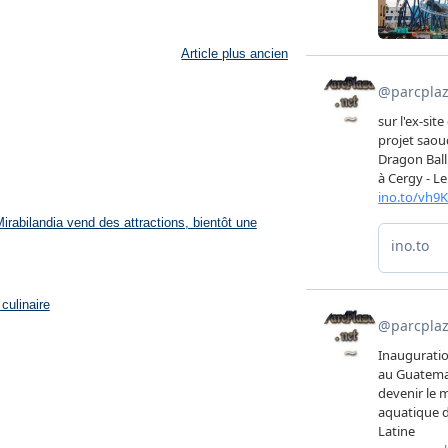
Article plus ancien
rabilandia vend des attractions, bientôt une
culinaire