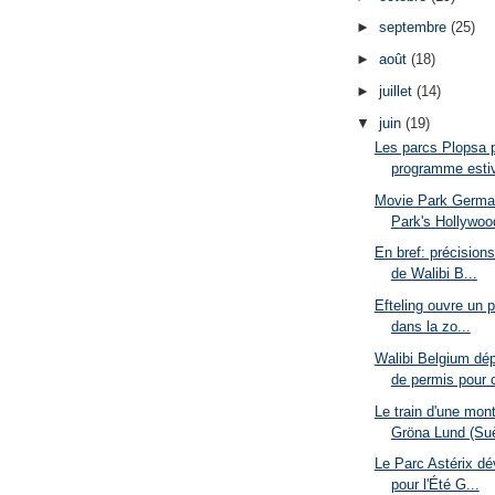
►
septembre
(25)
►
août
(18)
►
juillet
(14)
▼
juin
(19)
Les parcs Plopsa p
programme estiv
Movie Park Germa
Park's Hollywood
En bref: précision
de Walibi B...
Efteling ouvre un p
dans la zo...
Walibi Belgium d
de permis pour c
Le train d'une mon
Gröna Lund (Suè
Le Parc Astérix d
pour l'Été G...