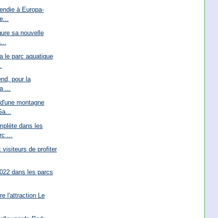
endie à Europa-
e...
ure sa nouvelle
...
 le parc aquatique
.
nd, pour la
a ...
 d'une montagne
a...
plète dans les
c ...
visiteurs de profiter
022 dans les parcs
 l'attraction Le