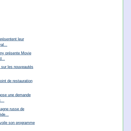
résentent leur
al...
ny présente Movie
...
s sur les nouveautés
oint de restauration
épose une demande
...
tagne russe de
de...
évoile son programme