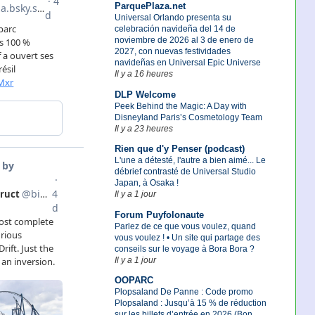
ParquePlaza.net
Universal Orlando presenta su
celebración navideña del 14 de
noviembre de 2026 al 3 de enero de
2027, con nuevas festividades
navideñas en Universal Epic Universe
Il y a 16 heures
DLP Welcome
Peek Behind the Magic: A Day with
Disneyland Paris’s Cosmetology Team
Il y a 23 heures
Rien que d'y Penser (podcast)
L'une a détesté, l'autre a bien aimé... Le
débrief contrasté de Universal Studio
Japan, à Osaka !
Il y a 1 jour
Forum Puyfolonaute
Parlez de ce que vous voulez, quand
vous voulez ! • Un site qui partage des
conseils sur le voyage à Bora Bora ?
Il y a 1 jour
OOPARC
Plopsaland De Panne : Code promo
Plopsaland : Jusqu’à 15 % de réduction
sur les billets d’entrée en 2026 (Bon