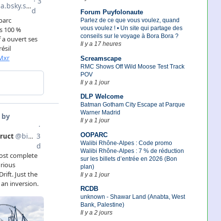
Forum Puyfolonaute
Parlez de ce que vous voulez, quand
vous voulez ! • Un site qui partage des
conseils sur le voyage à Bora Bora ?
Il y a 17 heures
Screamscape
RMC Shows Off Wild Moose Test Track
POV
Il y a 1 jour
DLP Welcome
Batman Gotham City Escape at Parque
Warner Madrid
Il y a 1 jour
OOPARC
Walibi Rhône-Alpes : Code promo
Walibi Rhône-Alpes : 7 % de réduction
sur les billets d’entrée en 2026 (Bon
plan)
Il y a 1 jour
RCDB
unknown - Shawar Land (Anabta, West
Bank, Palestine)
Il y a 2 jours