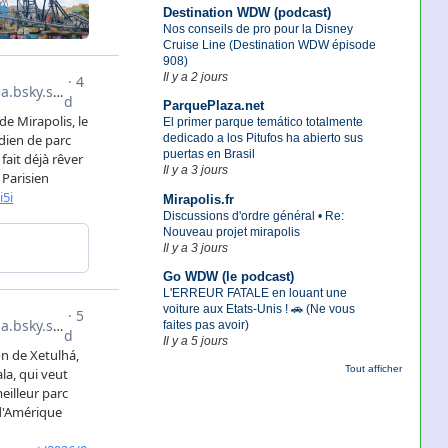
Destination WDW (podcast)
Nos conseils de pro pour la Disney
Cruise Line (Destination WDW épisode
908)
Il y a 2 jours
ParquePlaza.net
El primer parque temático totalmente
dedicado a los Pitufos ha abierto sus
puertas en Brasil
Il y a 3 jours
Mirapolis.fr
Discussions d'ordre général • Re:
Nouveau projet mirapolis
Il y a 3 jours
Go WDW (le podcast)
L'ERREUR FATALE en louant une
voiture aux Etats-Unis ! 🚗 (Ne vous
faites pas avoir)
Il y a 5 jours
Tout afficher