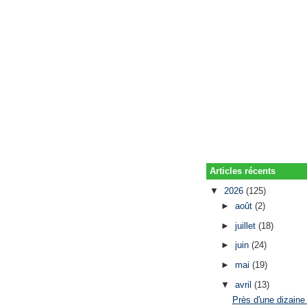
Articles récents
▼
2026
(125)
►
août
(2)
►
juillet
(18)
►
juin
(24)
►
mai
(19)
▼
avril
(13)
Près d'une dizaine