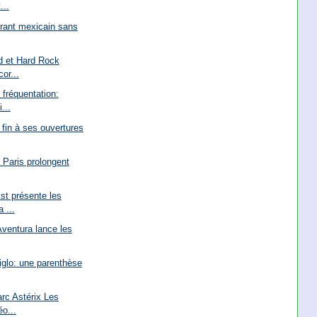
...
rant mexicain sans
d et Hard Rock
or...
fréquentation:
...
 fin à ses ouvertures
 Paris prolongent
st présente les
 ...
ventura lance les
iglo: une parenthèse
rc Astérix Les
o...