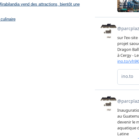
rabilandia vend des attractions, bientôt une
culinaire