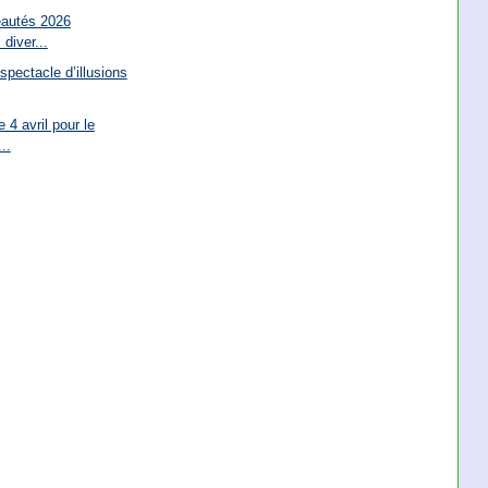
eautés 2026
diver...
pectacle d’illusions
 4 avril pour le
..