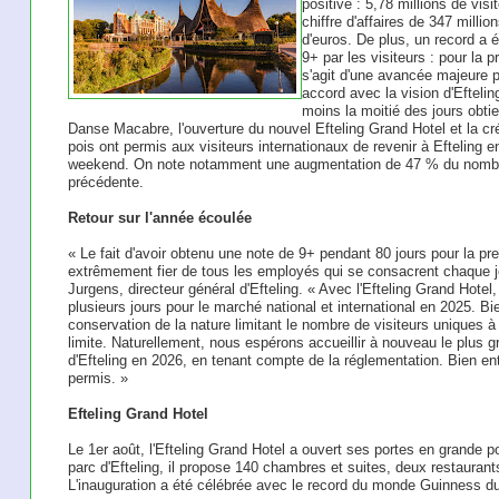
positive : 5,78 millions de visi
chiffre d'affaires de 347 millio
d'euros. De plus, un record a 
9+ par les visiteurs : pour la p
s'agit d'une avancée majeure po
accord avec la vision d'Efteling
moins la moitié des jours obt
Danse Macabre, l'ouverture du nouvel Efteling Grand Hotel et la cr
pois ont permis aux visiteurs internationaux de revenir à Efteling 
weekend. On note notamment une augmentation de 47 % du nombre d
précédente.
Retour sur l'année écoulée
« Le fait d'avoir obtenu une note de 9+ pendant 80 jours pour la pr
extrêmement fier de tous les employés qui se consacrent chaque jo
Jurgens, directeur général d'Efteling. « Avec l'Efteling Grand Hotel
plusieurs jours pour le marché national et international en 2025. B
conservation de la nature limitant le nombre de visiteurs uniques à
limite. Naturellement, nous espérons accueillir à nouveau le plus
d'Efteling en 2026, en tenant compte de la réglementation. Bien e
permis. »
Efteling Grand Hotel
Le 1er août, l'Efteling Grand Hotel a ouvert ses portes en grande p
parc d'Efteling, il propose 140 chambres et suites, deux restauran
L'inauguration a été célébrée avec le record du monde Guinness d