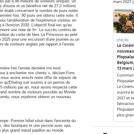
tes par 4,98 millions de visiteurs uniques, un
ns d'euros et un bénéfice net de 27,2 millions
été établi concernant le nombre de jours notés
remière fois, 80 jours ont obtenu cette note. Il
ur l'amélioration de l'expérience visiteur, en
 à l'horizon 2030. L'objectif final est qu'au
iennent une note de 9+. Le succès continu de
éation du conte de fées La Princesse au petit
en 2025 pour une excursion d'une journée ou un
e visiteurs anglais par rapport à l'année
emière fois l'année dernière me rend
ur à enchanter nos clients », déclare Fons
, nous avons enrichi notre offre de séjours de
ien qu'Efteling soit soumis à un permis de
 5 millions par an, nous avons respecté cette
 grand nombre de visiteurs possible au Monde
ntendu, nous espérons obtenir un nouveau
ompe. Premier hôtel situé dans l'enceinte du
ts, des boutiques et une piscine avec spa.
u plus grand nœud papillon au monde.