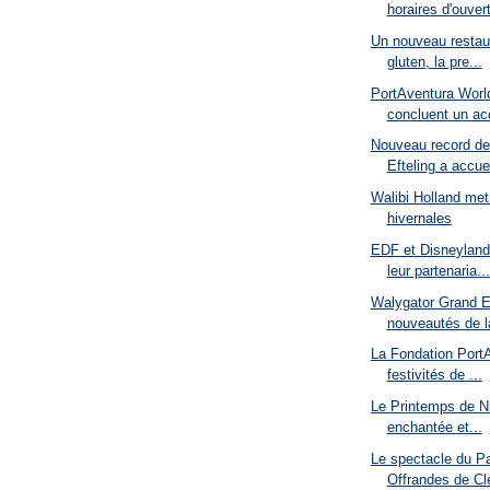
horaires d'ouvert
Un nouveau restau
gluten, la pre...
PortAventura Worl
concluent un acc
Nouveau record de 
Efteling a accuei
Walibi Holland met
hivernales
EDF et Disneyland
leur partenaria...
Walygator Grand E
nouveautés de la
La Fondation PortA
festivités de ...
Le Printemps de N
enchantée et...
Le spectacle du Pa
Offrandes de Clé