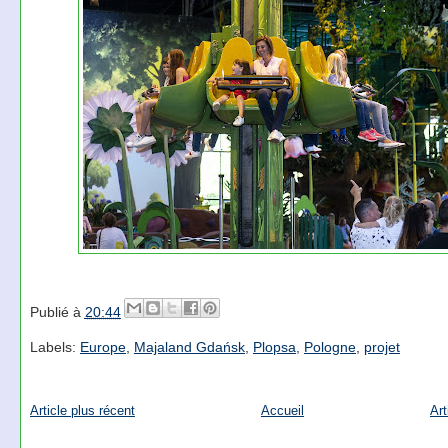
Publié à
20:44
Labels:
Europe
,
Majaland Gdańsk
,
Plopsa
,
Pologne
,
projet
Article plus récent
Accueil
Art