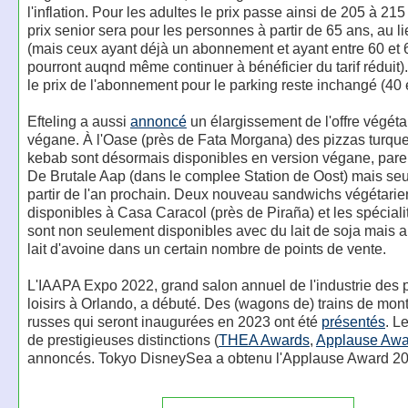
l'inflation. Pour les adultes le prix passe ainsi de 205 à 215
prix senior sera pour les personnes à partir de 65 ans, au l
(mais ceux ayant déjà un abonnement et ayant entre 60 et 
pourront auqnd même continuer à bénéficier du tarif réduit).
le prix de l'abonnement pour le parking reste inchangé (40 
Efteling a aussi
annoncé
un élargissement de l'offre végéta
végane. À l'Oase (près de Fata Morgana) des pizzas turque
kebab sont désormais disponibles en version végane, pare
De Brutale Aap (dans le complee Station de Oost) mais se
partir de l'an prochain. Deux nouveau sandwichs végétarie
disponibles à Casa Caracol (près de Piraña) et les spéciali
sont non seulement disponibles avec du lait de soja mais 
lait d'avoine dans un certain nombre de points de vente.
L'IAAPA Expo 2022, grand salon annuel de l'industrie des 
loisirs à Orlando, a débuté. Des (wagons de) trains de mo
russes qui seront inaugurées en 2023 ont été
présentés
. L
de prestigieuses distinctions (
THEA Awards
,
Applause Awa
annoncés. Tokyo DisneySea a obtenu l'Applause Award 20