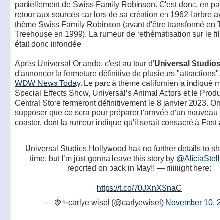
partiellement de Swiss Family Robinson. C'est donc, en par
retour aux sources car lors de sa création en 1962 l'arbre a
thème Swiss Family Robinson (avant d'être transformé en 
Treehouse en 1999). La rumeur de rethématisation sur le f
était donc infondée.
Après Universal Orlando, c'est au tour d'
Universal Studio
d'annoncer la fermeture définitive de plusieurs "attractions"
WDW News Today
. Le parc à thème californien a indiqué 
Special Effects Show, Universal’s Animal Actors et le Prod
Central Store fermeront définitivement le 8 janvier 2023. O
supposer que ce sera pour préparer l'arrivée d'un nouveau r
coaster, dont la rumeur indique qu'il serait consacré à Fast
Universal Studios Hollywood has no further details to sha
time, but I’m just gonna leave this story by
@AliciaStel
reported on back in May!! — riiiiiight here:
https://t.co/70JXnXSnaC
— 🍓✨carlye wisel (@carlyewisel)
November 10, 