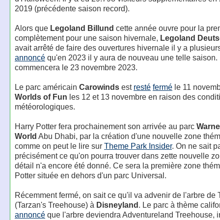
2019 (précédente saison record).
Alors que
Legoland Billund
cette année ouvre pour la prem
complètement pour une saison hivernale,
Legoland Deuts
avait arrêté de faire des ouvertures hivernale il y a plusieu
annoncé
qu'en 2023 il y aura de nouveau une telle saison. 
commencera le 23 novembre 2023.
Le parc américain
Carowinds
est
resté
fermé
le 11 novemb
Worlds of Fun
les 12 et 13 novembre en raison des condit
météorologiques.
Harry Potter fera prochainement son arrivée au parc
Warne
World
Abu Dhabi, par la création d'une nouvelle zone thém
comme on peut le lire sur
Theme Park Insider
. On ne sait 
précisément ce qu'on pourra trouver dans zette nouvelle z
détail n'a encore été donné. Ce sera la première zone thé
Potter située en dehors d'un parc Universal.
Récemment fermé, on sait ce qu'il va advenir de l'arbre de
(Tarzan's Treehouse) à
Disneyland
. Le parc à thème califo
annoncé
que l'arbre deviendra Adventureland Treehouse, i