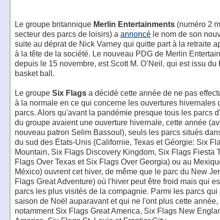
Le groupe britannique
Merlin Entertainments
(numéro 2 m
secteur des parcs de loisirs) a
annoncé
le nom de son nouv
suite au déprat de Nick Varney qui quitte part à la retraite 
à la tête de la société. Le nouveau PDG de Merlin Entertai
depuis le 15 novembre, est Scott M. O’Neil, qui est issu du
basket ball.
Le groupe
Six Flags
a décidé cette année de ne pas effect
à la normale en ce qui concerne les ouvertures hivernales 
parcs. Alors qu'avant la pandémie presque tous les parcs d'
du groupe avaient une ouverture hivernale, cette année (av
nouveau patron Selim Bassoul), seuls les parcs situés dans
du sud des États-Unis (Californie, Texas et Géorgie: Six F
Mountain, Six Flags Discovery Kingdom, Six Flags Fiesta T
Flags Over Texas et Six Flags Over Georgia) ou au Mexiqu
México) ouvrent cet hiver, de même que le parc du New Jer
Flags Great Adventure) où l'hiver peut être froid mais qui e
parcs les plus visités de la compagnie. Parmi les parcs qui
saison de Noël auparavant et qui ne l'ont plus cette année, 
notamment Six Flags Great America, Six Flags New Englan