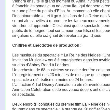
Viendra ensuite le grand moment où Anna invitera petits
à franchir les portes d’un nouveau lieu qui donnera dire
sur une pièce du palais d’Elsa. Au moment où elle chan
l’incontournable « Let it go », les fans de La Reine des 
seront alors invités à reproduire les fameux mouvements
viendront d’apprendre. C’est ainsi que le spectacle perm
public de témoigner tout son amour pour Elsa et les pou
singuliers qu’elle craignait de révéler au grand jour.
Chiffres et anecdotes de production :
Les musiques du spectacle « La Reine des Neiges : Un
Invitation Musicale» ont été enregistrées dans les mythi
studios d’Abbey Road à Londres.
Un orchestre de 68 musiciens se cache derrière cette pr
L’enregistrement des 23 minutes de musique qui compo
spectacle a été réalisé en moins de 24 heures.
L’attraction Art of Disney Animation a été réinventée pou
Animation Celebration et de nouveaux décors ont été cr
ce spectacle.
Deux endroits iconiques du premier film La Reine des 
figurent dans ce spectacle : la grange de Kristoff et Sve