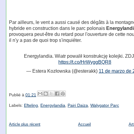
Par ailleurs, le vent a aussi causé des dégâts à la montag
hybride en construction dans le parc polonais
Energylandi
provoquera peut-être du retard pour l'ouverture de cette n
il n'y a pas de quoi trop s'inquiéter.
Energylandia. Wiatr powalił konstrukcję kolejki. Z
https://t.co/HrWyggBQR8
— Estera Kozłowska (@esterakk)
11 de marzo de 
Publié à
01:21
Labels:
Efteling
,
Energylandia
,
Pairi Daiza
,
Walygator Parc
Article plus récent
Accueil
Art