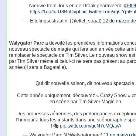
Nieuwe trein Joris en de Draak gearriveerd.
#Efte
https://t.co/hJU8BoDvpI
pic.twitter.com/xgCYj5E
— Eftelingsestraat.nl (@eftel_straat)
12 de marzo d
Walygator Parc
a dévoilé les premières informations conce
nouveau spectacle de magie qui fera son arrivée cette ann
remplacer le spectacle de Tim Silver. Le nouveau show est
par Tim Silver même si celui-ci ne sera pas présent au parc 
année (il sera à Bagatelle).
Qui dit nouvelle saison, dit nouveau spectacle 
Cette année uniquement, découvrez « Crazy Show » cr
en scène par Tim Silver Magicien.
Des prouesses aériennes, des performances exceptionn
l’humour à tous les instants dans une scénographie spe
! 🎭
pic.twitter.com/gcN7cMQayA
— Walygator Parc (@Walygatorparc)
11 de marzo d