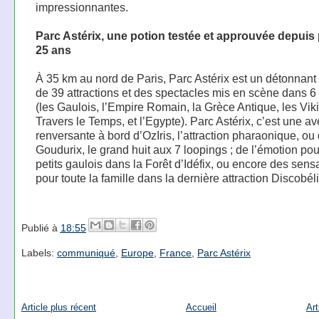
impressionnantes.
Parc Astérix, une potion testée et approuvée depuis
25 ans
À 35 km au nord de Paris, Parc Astérix est un détonnan
de 39 attractions et des spectacles mis en scène dans 6
(les Gaulois, l’Empire Romain, la Grèce Antique, les Vik
Travers le Temps, et l’Egypte). Parc Astérix, c’est une a
renversante à bord d’OzIris, l’attraction pharaonique, ou
Goudurix, le grand huit aux 7 loopings ; de l’émotion pou
petits gaulois dans la Forêt d’Idéfix, ou encore des sens
pour toute la famille dans la dernière attraction Discobéli
Publié à
18:55
Labels:
communiqué
,
Europe
,
France
,
Parc Astérix
Article plus récent
Accueil
Art