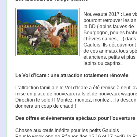
Nouveauté 2017 : Les vi
pourront retrouver les a
la BD (lapins fauves de
Bourgogne, poules brah
chèvres naines,…) dans 
Gaulois. Ils découvriront 
de ces animaux tous spé
et anciens, petits et plus
lapins ou caprins.
Le Vol d’Icare : une attraction totalement rénovée
L’attraction familiale le Vol d’Icare a été remise à neuf, a
mise en place de nouveaux rails et de nouveaux wagon
Direction le soleil ! Montez, montez, montez… la descen
donnera un coup de chaud !
Des offres et événements spéciaux pour l’ouverture
Chasse aux œufs inédite pour les petits Gaulois
Pour le week-end de Pâques (les 15,16 et 17 avril), le P