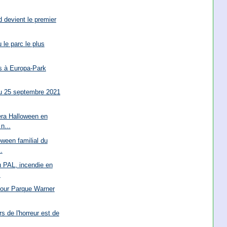
 devient le premier
 le parc le plus
ns à Europa-Park
 du 25 septembre 2021
era Halloween en
n...
oween familial du
.
u PAL, incendie en
.
 pour Parque Warner
s de l'horreur est de