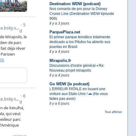
Destination WDW (podcast)
Nos conseils de pro pour la Disney
Cruise Line (Destination WDW épisode
908)
Il y a 3 jours
ParquePlaza.net
El primer parque temático totalmente
dedicado a los Pitufos ha abierto sus
puertas en Brasil
Il y a 4 jours
Mirapolis.fr
Discussions d'ordre général • Re:
Nouveau projet mirapolis
Il y a 4 jours
Go WDW (le podcast)
L'ERREUR FATALE en louant une
voiture aux Etats-Unis ! 🚗 (Ne vous
faites pas avoir)
Il y a 6 jours
Tout afficher