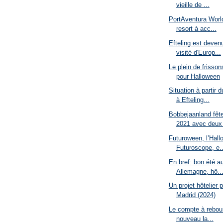
vieille de ...
PortAventura World
resort à acc...
Efteling est devenu
visité d'Europ...
Le plein de frisso
pour Halloween
Situation à partir
à Efteling...
Bobbejaanland fêt
2021 avec deux 
Futuroween, l’Hall
Futuroscope, e..
En bref: bon été a
Allemagne, hô..
Un projet hôtelier
Madrid (2024)
Le compte à rebour
nouveau la...