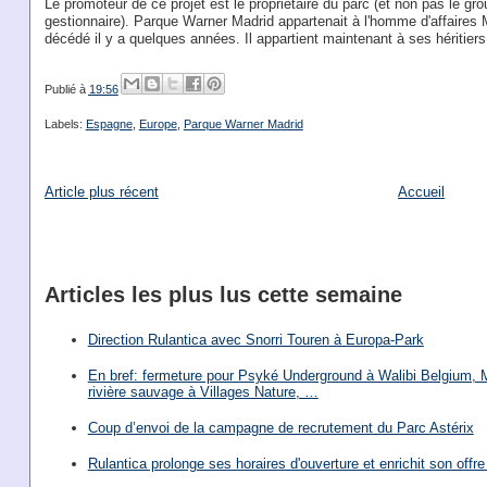
Le promoteur de ce projet est le propriétaire du parc (et non pas le g
gestionnaire). Parque Warner Madrid appartenait à l'homme d'affaires Ma
décédé il y a quelques années. Il appartient maintenant à ses héritiers
Publié à
19:56
Labels:
Espagne
,
Europe
,
Parque Warner Madrid
Article plus récent
Accueil
Articles les plus lus cette semaine
Direction Rulantica avec Snorri Touren à Europa-Park
En bref: fermeture pour Psyké Underground à Walibi Belgium, Mi
rivière sauvage à Villages Nature, …
Coup d’envoi de la campagne de recrutement du Parc Astérix
Rulantica prolonge ses horaires d'ouverture et enrichit son offre 