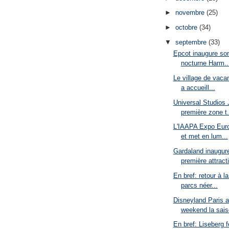
►
novembre
(25)
►
octobre
(34)
▼
septembre
(33)
Epcot inaugure so
nocturne Harm..
Le village de vaca
a accueill...
Universal Studios 
première zone t.
L'IAAPA Expo Euro
et met en lum...
Gardaland inaugure
première attracti
En bref: retour à l
parcs néer...
Disneyland Paris a
weekend la sais
En bref: Liseberg 