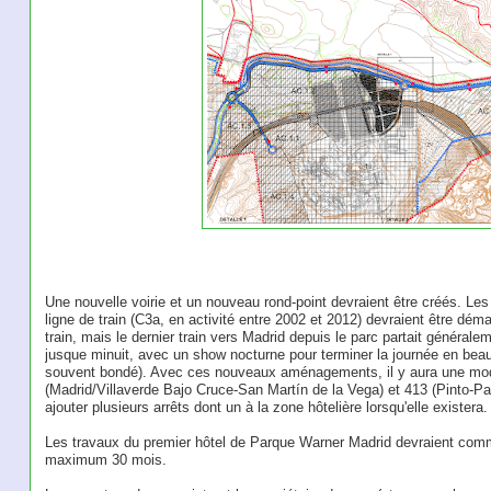
Une nouvelle voirie et un nouveau rond-point devraient être créés. Les 
ligne de train (C3a, en activité entre 2002 et 2012) devraient être déman
train, mais le dernier train vers Madrid depuis le parc partait générale
jusque minuit, avec un show nocturne pour terminer la journée en beaut
souvent bondé). Avec ces nouveaux aménagements, il y aura une modi
(Madrid/Villaverde Bajo Cruce-San Martín de la Vega) et 413 (Pinto-P
ajouter plusieurs arrêts dont un à la zone hôtelière lorsqu'elle existera
Les travaux du premier hôtel de Parque Warner Madrid devraient com
maximum 30 mois.