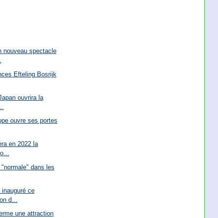
n nouveau spectacle
.
nces Efteling Bosrijk
Japan ouvrira la
..
pe ouvre ses portes
ra en 2022 la
o...
a "normale" dans les
 inauguré ce
on d...
ferme une attraction