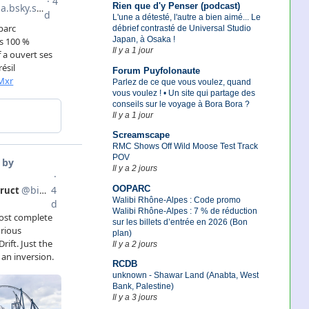
Rien que d'y Penser (podcast)
L'une a détesté, l'autre a bien aimé... Le
débrief contrasté de Universal Studio
Japan, à Osaka !
Il y a 1 jour
Forum Puyfolonaute
Parlez de ce que vous voulez, quand
vous voulez ! • Un site qui partage des
conseils sur le voyage à Bora Bora ?
Il y a 1 jour
Screamscape
RMC Shows Off Wild Moose Test Track
POV
Il y a 2 jours
OOPARC
Walibi Rhône-Alpes : Code promo
Walibi Rhône-Alpes : 7 % de réduction
sur les billets d’entrée en 2026 (Bon
plan)
Il y a 2 jours
RCDB
unknown - Shawar Land (Anabta, West
Bank, Palestine)
Il y a 3 jours