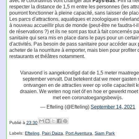
avec le coronavirus vont changer aux
Pays-Bas
. Fini la n
respecter la distance de 1,5 m entre les personnes (les attr
pourront fonctionner à pleine capacité, sans laisser de plac
Les parcs d'attractions, aquatiques et zoologiques néerlan
à nouveau accueillir plus de monde (peut-être ne faudra-t-il 
de réservations ?) et ils ne sont pas tout à fait concernés pa
sanitaire qui sera mis en place dans le pays pour un certa
d'activités. Pas besoin de pass sanitaire pour accéder aux 
acheter de la nourriture à emporter, mais bien pour profiter
restaurants et théâtres notamment.
Vanavond is aangekondigd dat de 1,5 meter maatrege
september vervalt. Dat betekent dat we meer gaste
ontvangen en de attracties weer op volle capaciteit
draaien. We weten nog niet óf en hoe er gewerkt moe
met een coronatoegangsbewijs.
— Efteling (@Efteling)
September 14, 2021
Publié à
23:30
Labels:
Efteling
,
Pairi Daiza
,
Port Aventura
,
Siam Park