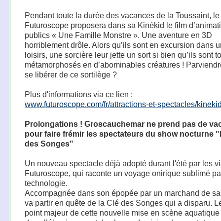
Pendant toute la durée des vacances de la Toussaint, le
Futuroscope proposera dans sa Kinékid le film d’animat
publics « Une Famille Monstre ». Une aventure en 3D
horriblement drôle. Alors qu’ils sont en excursion dans 
loisirs, une sorcière leur jette un sort si bien qu’ils sont t
métamorphosés en d’abominables créatures ! Parviendro
se libérer de ce sortilège ?
Plus d'informations via ce lien :
www.futuroscope.com/fr/attractions-et-spectacles/kineki
Prolongations ! Groscauchemar ne prend pas de va
pour faire frémir les spectateurs du show nocturne "
des Songes"
Un nouveau spectacle déjà adopté durant l'été par les vi
Futuroscope, qui raconte un voyage onirique sublimé pa
technologie.
Accompagnée dans son épopée par un marchand de sa
va partir en quête de la Clé des Songes qui a disparu. L
point majeur de cette nouvelle mise en scène aquatique