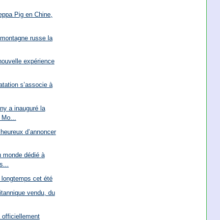
eppa Pig en Chine,
 montagne russe la
nouvelle expérience
tation s’associe à
y a inauguré la
 Mo...
 heureux d’annoncer
u monde dédié à
s...
s longtemps cet été
ritannique vendu, du
 officiellement