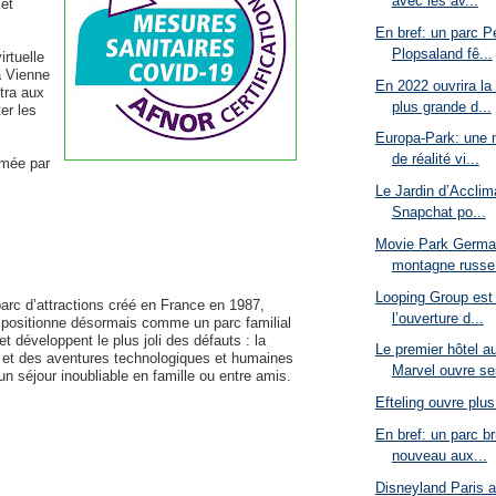
avec les av...
 et
En bref: un parc P
Plopsaland fê...
rtuelle
a Vienne
En 2022 ouvrira la
tra aux
plus grande d...
ter les
Europa-Park: une 
de réalité vi...
imée par
Le Jardin d’Acclima
Snapchat po...
Movie Park German
montagne russe
Looping Group est
arc d’attractions créé en France en 1987,
l’ouverture d...
e positionne désormais comme un parc familial
 et développent le plus joli des défauts : la
Le premier hôtel a
es et des aventures technologiques et humaines
Marvel ouvre se
un séjour inoubliable en famille ou entre amis.
Efteling ouvre plu
En bref: un parc b
nouveau aux...
Disneyland Paris a