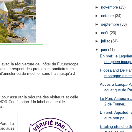
►
novembre
(25)
►
octobre
(34)
►
septembre
(33)
►
août
(20)
►
juillet
(34)
▼
juin
(41)
En bref: le Legola
européen inaugur
n avec la réouverture de l’hôtel du Futuroscope
dans le respect des protocoles sanitaires en
Plopsaland De Pan
 d’annuler ou de modifier sans frais jusqu’à J-
montagne russe 
Accès à Europa-Par
aquatique de Ru
our assurer la sécurité des visiteurs et celle
Le Parc Astérix in
NOR Certification. Un label que seul le
2 de Tonner...
on.
En bref: Aqualud f
aura son pa...
Parc. Le
Efteling étend le 
pe, aussi