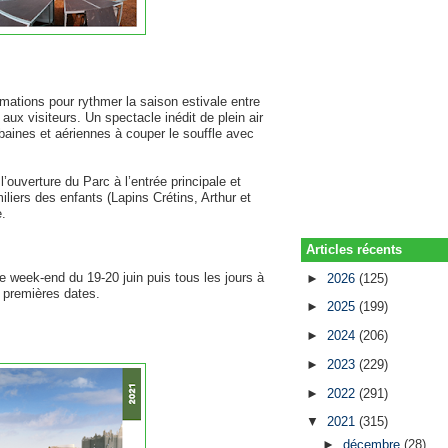
ations pour rythmer la saison estivale entre
 aux visiteurs. Un spectacle inédit de plein air
baines et aériennes à couper le souffle avec
’ouverture du Parc à l’entrée principale et
liers des enfants (Lapins Crétins, Arthur et
.
Articles récents
le week-end du 19-20 juin puis tous les jours à
►
2026
(125)
s premières dates.
►
2025
(199)
►
2024
(206)
►
2023
(229)
►
2022
(291)
▼
2021
(315)
►
décembre
(28)