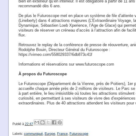
bien en extérieur qu’en intérieur. Il est obligatoire à partir de 11 ans
recommandé dès 6 ans.
De plus le Futuroscope met en place un système de file d’attente vi
(Lineberty) dans 4 attractions majeures (L’Extraordinaire Voyage, l
Dynamique, Sébastien Loeb Xperience, l’Age de Glace) qui permet
visiteurs de réserver un créneau d’accès à l’attraction afin de facili
flux.
Retrouvez le replay de la conférence de presse de réouverture, an
Rodolphe Bouin, Directeur Général du Futuroscope :
https://vimeo.com/558029337/6db873c41f
Informations et réservations sur www.futuroscope.com
À propos du Futuroscope
Le Futuroscope (Département de la Vienne, près de Poitiers), 1er p
accueille chaque année près de 2 millions de visiteurs. Le Parc s
à part entière, le lieu irrésistible où toutes les attractions stimulent
curiosité, en permettant à ses visiteurs de vivre des d’expérienc
extraordinaires. Plus de 40 attractions attendent les visiteurs pour 
Publié à
22:47
Labels:
communiqué
,
Europe
,
France
,
Futuroscope