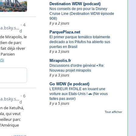
Destination WDW (podcast)
Nos conseils de pro pour la Disney
Cruise Line (Destination WDW épisode
908)
Il y a 2 jours
ParquePlaza.net
El primer parque temático totalmente
dedicado a los Pitufos ha abierto sus
puertas en Brasil
Il y a 3 jours
Mirapolis.fr
Discussions d'ordre général • Re:
Nouveau projet mirapolis
Il y a 3 jours
Go WDW (le podcast)
L'ERREUR FATALE en louant une
voiture aux Etats-Unis ! 🚗 (Ne vous
faites pas avoir)
Il y a 5 jours
Tout afficher