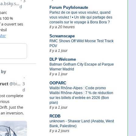
Forum Puyfolonaute
Parlez de ce que vous voulez, quand
vous voulez ! • Un site qui partage des
conseils sur le voyage à Bora Bora ?
Il y a 20 heures
Screamscape
RMC Shows Off Wild Moose Test Track
POV
Il y a 1 jour
DLP Welcome
Batman Gotham City Escape at Parque
Warner Madrid
Il y a 1 jour
OOPARC
Walibi Rhône-Alpes : Code promo
Walibi Rhône-Alpes : 7 % de réduction
sur les billets d’entrée en 2026 (Bon
plan)
Il y a 1 jour
RCDB
unknown - Shawar Land (Anabta, West
Bank, Palestine)
Il y a 2 jours