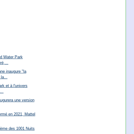
nd Water Park
é,...
ne inaugure "la
la...
k et à l'univers
...
augurera une version
ermé en 2021, Mattel
thème des 1001 Nuits