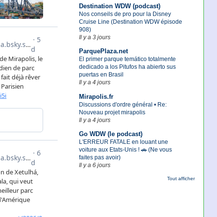
Destination WDW (podcast)
Nos conseils de pro pour la Disney
Cruise Line (Destination WDW épisode
908)
Il y a 3 jours
ParquePlaza.net
El primer parque temático totalmente
dedicado a los Pitufos ha abierto sus
puertas en Brasil
Il y a 4 jours
Mirapolis.fr
Discussions d'ordre général • Re:
Nouveau projet mirapolis
Il y a 4 jours
Go WDW (le podcast)
L'ERREUR FATALE en louant une
voiture aux Etats-Unis ! 🚗 (Ne vous
faites pas avoir)
Il y a 6 jours
Tout afficher