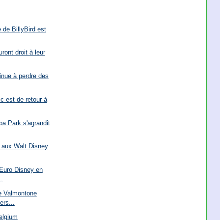
de BillyBird est
ront droit à leur
inue à perdre des
 est de retour à
pa Park s'agrandit
ra aux Walt Disney
d'Euro Disney en
.
e Valmontone
ers...
elgium