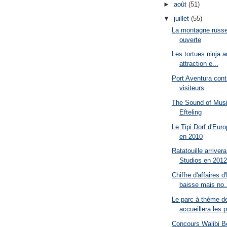
►
août
(51)
▼
juillet
(55)
La montagne russe 
ouverte
Les tortues ninja au
attraction e...
Port Aventura cont
visiteurs
The Sound of Music
Efteling
Le Tipi Dorf d'Euro
en 2010
Ratatouille arrive
Studios en 2012
Chiffre d'affaires 
baisse mais no..
Le parc à thème d
accueillera les p
Concours Walibi B