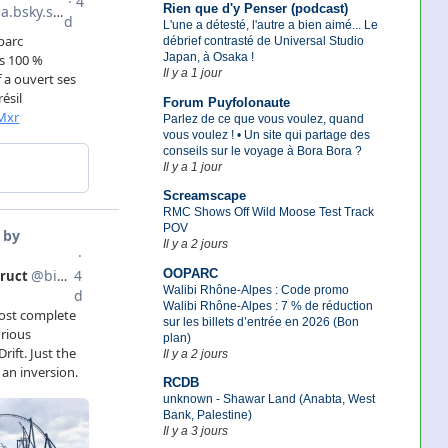
Rien que d'y Penser (podcast)
L'une a détesté, l'autre a bien aimé... Le
débrief contrasté de Universal Studio
Japan, à Osaka !
Il y a 1 jour
Forum Puyfolonaute
Parlez de ce que vous voulez, quand
vous voulez ! • Un site qui partage des
conseils sur le voyage à Bora Bora ?
Il y a 1 jour
Screamscape
RMC Shows Off Wild Moose Test Track
POV
Il y a 2 jours
OOPARC
Walibi Rhône-Alpes : Code promo
Walibi Rhône-Alpes : 7 % de réduction
sur les billets d’entrée en 2026 (Bon
plan)
Il y a 2 jours
RCDB
unknown - Shawar Land (Anabta, West
Bank, Palestine)
Il y a 3 jours