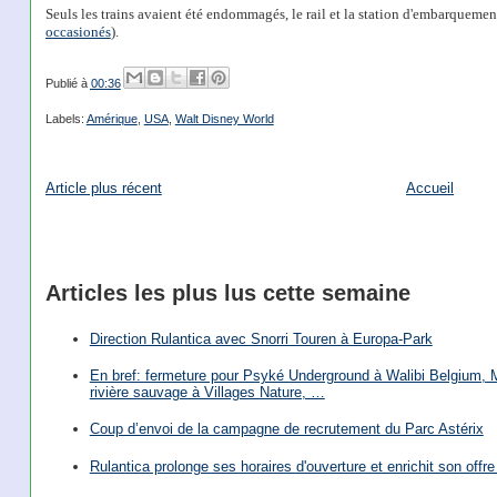
Seuls les trains avaient été endommagés, le rail et la station d'embarquement
occasionés
).
Publié à
00:36
Labels:
Amérique
,
USA
,
Walt Disney World
Article plus récent
Accueil
Articles les plus lus cette semaine
Direction Rulantica avec Snorri Touren à Europa-Park
En bref: fermeture pour Psyké Underground à Walibi Belgium, Mi
rivière sauvage à Villages Nature, …
Coup d’envoi de la campagne de recrutement du Parc Astérix
Rulantica prolonge ses horaires d'ouverture et enrichit son offre 