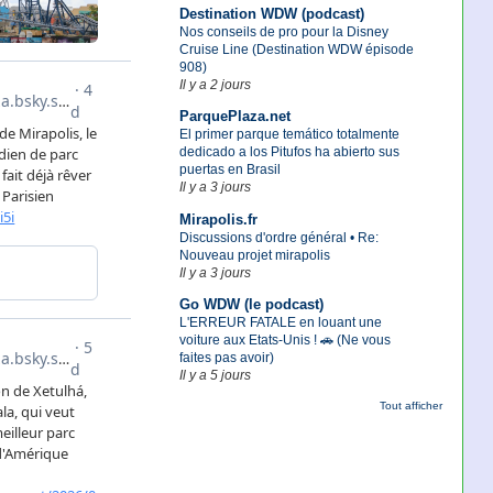
Destination WDW (podcast)
Nos conseils de pro pour la Disney
Cruise Line (Destination WDW épisode
908)
Il y a 2 jours
ParquePlaza.net
El primer parque temático totalmente
dedicado a los Pitufos ha abierto sus
puertas en Brasil
Il y a 3 jours
Mirapolis.fr
Discussions d'ordre général • Re:
Nouveau projet mirapolis
Il y a 3 jours
Go WDW (le podcast)
L'ERREUR FATALE en louant une
voiture aux Etats-Unis ! 🚗 (Ne vous
faites pas avoir)
Il y a 5 jours
Tout afficher