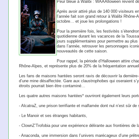
Peur bleue à Walibi : WAAAlloween revient dè
Après avoir attiré plus de 140 000 visiteurs e
l’année fait son grand retour à Walibi Rhône
octobre… et joue les prolongations !
Pour la première fois, les festivités s’étend
quotidienne durant les vacances de la Toussa
jours supplémentaires pour permettre au plus
dans l’année, retrouver les personnages icon
nouveautés de cette saison.
Pour rappel, la période d’Halloween attire ch
Rhône-Alpes, et représente plus de 20% de la fréquentation annuel
Les fans de maisons hantées seront ravis de découvrir la dernière
d’une mine désaffectée. Gare aux claustrophobes qui oseraient s’y
étroits pourrait bien être contaminé…
Les quatre autres maisons hantées* ouvriront également leurs port
- AlcatraZ, une prison terrifiante et malfamée dont nul n’est sûr de 
- Le Manoir et ses étranges habitants,
- ClownZ’Trofobia pour une expérience délirante aux frontières de la
- Anaconda, une immersion dans l’univers marécageux d’une prêt