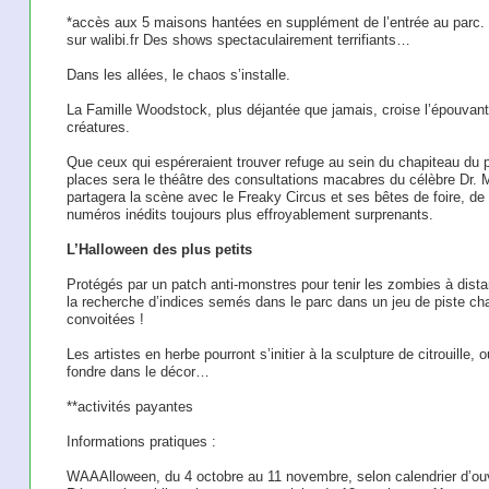
*accès aux 5 maisons hantées en supplément de l’entrée au parc. R
sur walibi.fr Des shows spectaculairement terrifiants…
Dans les allées, le chaos s’installe.
La Famille Woodstock, plus déjantée que jamais, croise l’épouvanta
créatures.
Que ceux qui espéreraient trouver refuge au sein du chapiteau d
places sera le théâtre des consultations macabres du célèbre Dr. M
partagera la scène avec le Freaky Circus et ses bêtes de foire, de
numéros inédits toujours plus effroyablement surprenants.
L’Halloween des plus petits
Protégés par un patch anti-monstres pour tenir les zombies à dista
la recherche d’indices semés dans le parc dans un jeu de piste cha
convoitées !
Les artistes en herbe pourront s’initier à la sculpture de citrouille,
fondre dans le décor…
**activités payantes
Informations pratiques :
WAAAlloween, du 4 octobre au 11 novembre, selon calendrier d’ouv