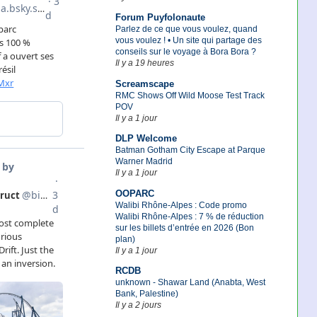
Forum Puyfolonaute
Parlez de ce que vous voulez, quand
vous voulez ! • Un site qui partage des
conseils sur le voyage à Bora Bora ?
Il y a 19 heures
Screamscape
RMC Shows Off Wild Moose Test Track
POV
Il y a 1 jour
DLP Welcome
Batman Gotham City Escape at Parque
Warner Madrid
Il y a 1 jour
OOPARC
Walibi Rhône-Alpes : Code promo
Walibi Rhône-Alpes : 7 % de réduction
sur les billets d’entrée en 2026 (Bon
plan)
Il y a 1 jour
RCDB
unknown - Shawar Land (Anabta, West
Bank, Palestine)
Il y a 2 jours