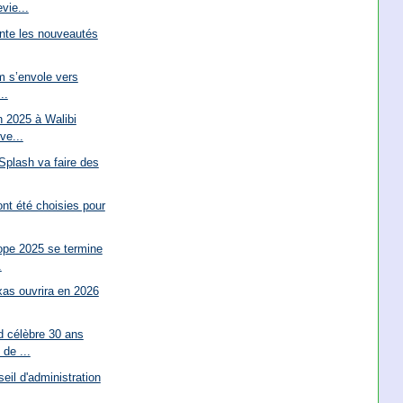
vie...
nte les nouveautés
m s’envole vers
..
 2025 à Walibi
ve...
 Splash va faire des
nt été choisies pour
pe 2025 se termine
.
xas ouvrira en 2026
d célèbre 30 ans
de ...
seil d'administration