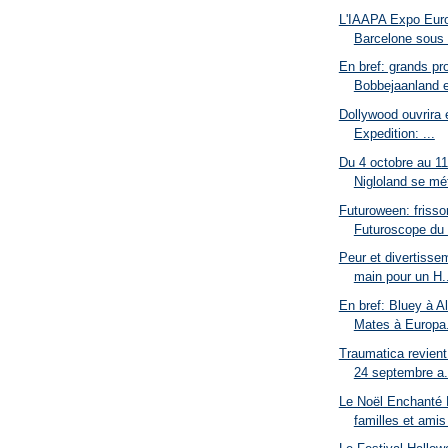
L'IAAPA Expo Eur
Barcelone sous l
En bref: grands pro
Bobbejaanland et
Dollywood ouvrira 
Expedition: ...
Du 4 octobre au 1
Nigloland se mét
Futuroween: frisso
Futuroscope du 
Peur et divertisse
main pour un H..
En bref: Bluey à A
Mates à Europa.
Traumatica revien
24 septembre a.
Le Noël Enchanté D
familles et amis 