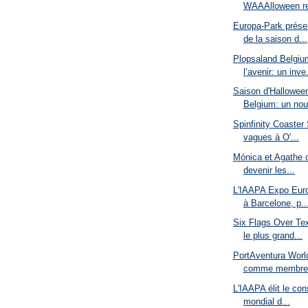
WAAAlloween re
Europa-Park prése
de la saison d...
Plopsaland Belgiu
l’avenir: un inve.
Saison d'Halloween
Belgium: un nou
Spinfinity Coaster
vagues à O'...
Mónica et Agathe o
devenir les...
L'IAAPA Expo Euro
à Barcelone, p..
Six Flags Over Te
le plus grand...
PortAventura Worl
comme membre 
L'IAAPA élit le con
mondial d...