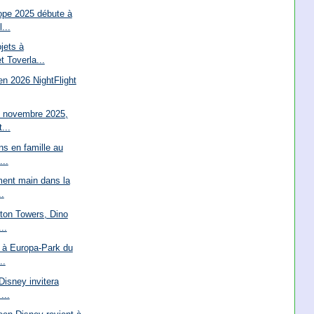
ope 2025 débute à
...
jets à
 Toverla...
en 2026 NightFlight
1 novembre 2025,
...
ns en famille au
...
ment main dans la
.
lton Towers, Dino
..
t à Europa-Park du
..
isney invitera
...