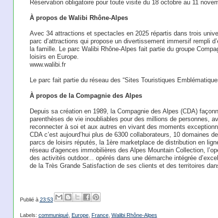
Réservation obligatoire pour toute visite du 18 octobre au 11 novemb
À propos de Walibi Rhône-Alpes
Avec 34 attractions et spectacles en 2025 répartis dans trois uni
parc d’attractions qui propose un divertissement immersif rempli d’
la famille. Le parc Walibi Rhône-Alpes fait partie du groupe Comp
loisirs en Europe.
www.walibi.fr
Le parc fait partie du réseau des “Sites Touristiques Emblématiqu
À propos de la Compagnie des Alpes
Depuis sa création en 1989, la Compagnie des Alpes (CDA) façonn
parenthèses de vie inoubliables pour des millions de personnes, av
reconnecter à soi et aux autres en vivant des moments exceptionnel
CDA c’est aujourd’hui plus de 6300 collaborateurs, 10 domaines d
parcs de loisirs réputés, la 1ère marketplace de distribution en lig
réseau d'agences immobilières des Alpes Mountain Collection, l’op
des activités outdoor... opérés dans une démarche intégrée d’excell
de la Très Grande Satisfaction de ses clients et des territoires dan
Publié à
23:53
Labels:
communiqué
,
Europe
,
France
,
Walibi Rhône-Alpes