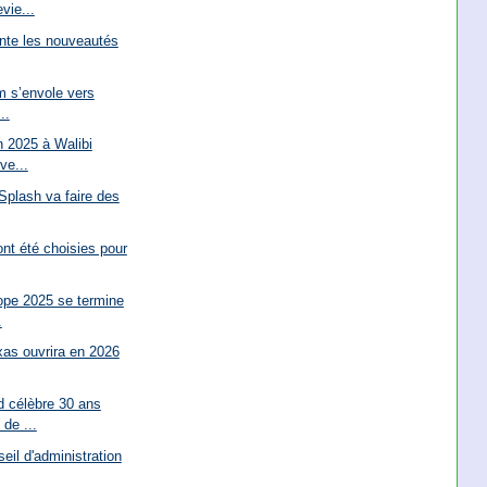
vie...
nte les nouveautés
m s’envole vers
..
 2025 à Walibi
ve...
 Splash va faire des
nt été choisies pour
pe 2025 se termine
.
xas ouvrira en 2026
d célèbre 30 ans
de ...
seil d'administration