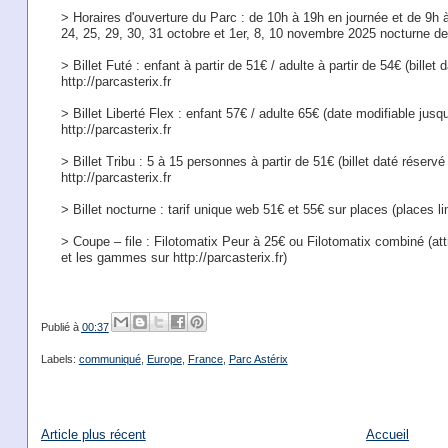
> Horaires d'ouverture du Parc : de 10h à 19h en journée et de 9h à
24, 25, 29, 30, 31 octobre et 1er, 8, 10 novembre 2025 nocturne d
> Billet Futé : enfant à partir de 51€ / adulte à partir de 54€ (billet 
http://parcasterix.fr
> Billet Liberté Flex : enfant 57€ / adulte 65€ (date modifiable jusqu
http://parcasterix.fr
> Billet Tribu : 5 à 15 personnes à partir de 51€ (billet daté réservé 7
http://parcasterix.fr
> Billet nocturne : tarif unique web 51€ et 55€ sur places (places li
> Coupe – file : Filotomatix Peur à 25€ ou Filotomatix combiné (attr
et les gammes sur http://parcasterix.fr)
Publié à
00:37
Labels:
communiqué
,
Europe
,
France
,
Parc Astérix
Article plus récent
Accueil