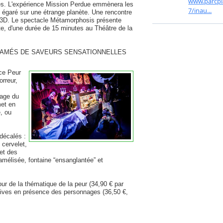
ardes. L'expérience Mission Perdue emmènera les
e égaré sur une étrange planète. Une rencontre
n 3D. Le spectacle Métamorphosis présente
, d'une durée de 15 minutes au Théâtre de la
FFAMÉS DE SAVEURS SENSATIONNELLES
nce Peur
orreur,
nage du
met en
, ou
décalés :
 cervelet,
et des
amélisée, fontaine “ensanglantée” et
ur de la thématique de la peur (34,90 € par
rsives en présence des personnages (36,50 €,