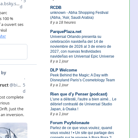
RCDB
unknown - Abha Shopping Festival
(Abha, 'Asir, Saudi Arabia)
Il y a 18 heures
ParquePlaza.net
Universal Orlando presenta su
celebración navideña del 14 de
noviembre de 2026 al 3 de enero de
2027, con nuevas festividades
navideñas en Universal Epic Universe
Il y a 1 jour
DLP Welcome
Peek Behind the Magic: A Day with
Disneyland Paris’s Cosmetology Team
Il y a 1 jour
Rien que d'y Penser (podcast)
L'une a détesté, l'autre a bien aimé... Le
débrief contrasté de Universal Studio
Japan, à Osaka !
Il y a 1 jour
Forum Puyfolonaute
Parlez de ce que vous voulez, quand
vous voulez ! • Un site qui partage des
conseils sur le voyage à Bora Bora ?