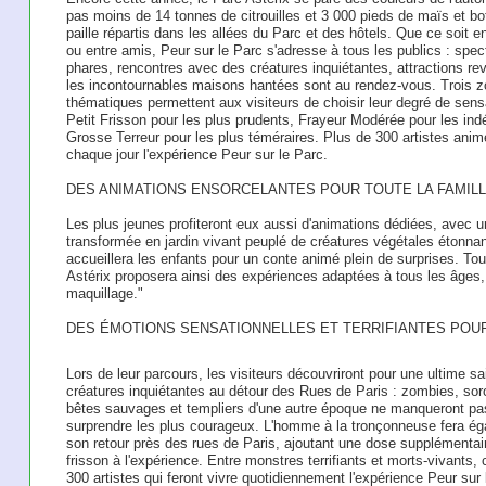
pas moins de 14 tonnes de citrouilles et 3 000 pieds de maïs et bo
paille répartis dans les allées du Parc et des hôtels. Que ce soit en
ou entre amis, Peur sur le Parc s'adresse à tous les publics : spec
phares, rencontres avec des créatures inquiétantes, attractions rev
les incontournables maisons hantées sont au rendez-vous. Trois 
thématiques permettent aux visiteurs de choisir leur degré de sens
Petit Frisson pour les plus prudents, Frayeur Modérée pour les indé
Grosse Terreur pour les plus téméraires. Plus de 300 artistes anim
chaque jour l'expérience Peur sur le Parc.
DES ANIMATIONS ENSORCELANTES POUR TOUTE LA FAMIL
Les plus jeunes profiteront eux aussi d'animations dédiées, avec u
transformée en jardin vivant peuplé de créatures végétales étonnant
accueillera les enfants pour un conte animé plein de surprises. Tou
Astérix proposera ainsi des expériences adaptées à tous les âges, 
maquillage."
DES ÉMOTIONS SENSATIONNELLES ET TERRIFIANTES POU
Lors de leur parcours, les visiteurs découvriront pour une ultime s
créatures inquiétantes au détour des Rues de Paris : zombies, sor
bêtes sauvages et templiers d'une autre époque ne manqueront pa
surprendre les plus courageux. L'homme à la tronçonneuse fera é
son retour près des rues de Paris, ajoutant une dose supplémentai
frisson à l'expérience. Entre monstres terrifiants et morts-vivants, 
300 artistes qui feront vivre quotidiennement l'expérience Peur sur 