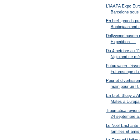
L'IAAPA Expo Eur
Barcelone sous l
En bref: grands pro
Bobbejaanland et
Dollywood ouvrira 
Expedition: ...
Du 4 octobre au 1
Nigloland se mét
Futuroween: frisso
Futuroscope du 
Peur et divertisse
main pour un H..
En bref: Bluey à A
Mates à Europa.
Traumatica revien
24 septembre a.
Le Noël Enchanté D
familles et amis 