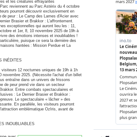
es et les créatures effrayantes
Parc reviennent au Parc Astérix du 4 octobre
teurs pourront découvrir exclusivement en
ne de peur : Le Camp des Lames d'Acier avec
rnier Brasier et Brakkor : L'affrontement.
es exceptionnelles qui auront lieu les : 11,
 octobre et 1er, 8, 10 novembre 2025 de 19h à
ivre des émotions intenses et inoubliables !
articulière, puisque ce sera la dernière des
 maisons hantées : Mission Perdue et La
S INÉDITES
x visiteurs 12 nocturnes uniques de 19h à 1h
10 novembre 2025. (Nécessite l'achat d'un billet
vous entraîne dans un univers de frissons
ne de peur prend vie dans un secteur
Brakkor. Entre combats spectaculaires et
usives : Le Dernier Brasier et Brakkor :
épreuve. Le spectaculaire « lâcher » des
ante. En parallèle, les visiteurs pourront
l'attraction emblématique OzIris, avant de
S INOUBLIABLES
omne avec