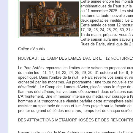
Cette année encore les monstr
emblématiques de Peur sur le 
au 11 novembre 2025. Les visi
nocturne la toute nouvelle zo
deux spectacles inédits : Le De
Cette année ce sont 12 nocturn
17, 18, 23, 24, 25, 29, 30, 31
1h du matin, préparez-vous à v
Cette saison aura une saveur p
Rues de Paris, ainsi que de 2
Colère d'Anubis.
NOUVEAU : LE CAMP DES LAMES D'ACIER ET 12 NOCTURNE
Le Parc Astérix repousse les limites cette saison en proposant au
du matin les : 11, 17, 18, 23, 24, 25, 29, 30, 31 octobre et 1er, 8, 
spécifique). Dans l'ombre de la nuit, le Parc réveille vos sens et 
orchestré par les monstres. Au programme : une toute nouvelle zo
désaffecté : Le Camp des Lames d'Acier, placée sous le règne de 
flammes déchaînées, les visiteurs découvriront deux créations excl
L'Affrontement. Une immersion intense qui mettra leur courage à l'
hommes à la tronçonneuse viendra parfaire cette atmosphère saisiss
assister au spectacle de sons et lumières projeté sur la façade de 
profiter du grand défilé des monstres, temps fort de chaque soirée.
DES ATTRACTIONS METAMORPHOSÉES ET DES RENCONTRE
Encore cette année, le Parc Astérix se pare des couleurs de l'aut