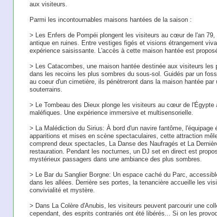
aux visiteurs.
Parmi les incontournables maisons hantées de la saison :
> Les Enfers de Pompéi plongent les visiteurs au cœur de l'an 79, lo
antique en ruines. Entre vestiges figés et visions étrangement vi
expérience saisissante. L'accès à cette maison hantée est proposé
> Les Catacombes, une maison hantée destinée aux visiteurs les p
dans les recoins les plus sombres du sous-sol. Guidés par un foss
au coeur d'un cimetière, ils pénètreront dans la maison hantée par
souterrains.
> Le Tombeau des Dieux plonge les visiteurs au cœur de l'Égypte 
maléfiques. Une expérience immersive et multisensorielle.
> La Malédiction du Sirius: À bord d'un navire fantôme, l'équipage 
apparitions et mises en scène spectaculaires, cette attraction mêl
comprend deux spectacles, La Danse des Naufragés et La Dernière 
restauration. Pendant les nocturnes, un DJ set en direct est proposé
mystérieux passagers dans une ambiance des plus sombres.
> Le Bar du Sanglier Borgne: Un espace caché du Parc, accessible
dans les allées. Derrière ses portes, la tenancière accueille les vi
convivialité et mystère.
> Dans La Colère d'Anubis, les visiteurs peuvent parcourir une colle
cependant, des esprits contrariés ont été libérés... Si on les prov