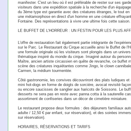
manifester. C'est un lieu où il est préférable de rester sur ses g
visiteurs dans une expédition spatiale à la recherche d'un équipag
du 3ème type est garantie avec des créatures étranges, le tout e
une métamorphose en direct d'un homme en une créature effrayante
Fontaine. Des représentations à vivre une ultime fois cette saison.
LE BUFFET DE L'HORREUR : UN FESTIN POUR LES PLUS A
L'offre de restauration fait également partie intégrante de l'expérie
sur le Parc. Le Restaurant du Cirque accueille ainsi le Buffet de l'H
une formule originale où les visiteurs sont plongés dans un univers
thématique inspiré du monde du cirque. Imaginé autour du person
Maître, ancien artiste circassien en quête de revanche, ce buffet 
scène des créatures inquiétantes comme Jingo, le clown cannibale
Carmen, la médium tourmentée.
Côté gastronomie, les convives découvriront des plats ludiques et 
mini hot-dogs en forme de doigts de sorcière, avocat revisité façon
ou encore saucisses de sanglier aux haricots de Soissons. Le buff
desserts ne sera pas en reste avec panna cotta à la sauterelle car
assortiment de confiseries dans un décor de cimetière miniature.
Le restaurant propose deux formules : des déjeuners familiaux auto
adulte / 12,50 € par enfant, sur réservation), et des soirées imme
sur réservation).
HORAIRES, RÉSERVATIONS ET TARIFS