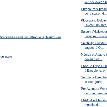
WAAAlloween re
Europa-Park prése
de la saison d...
Plopsaland Belgiu
l’avenir: un inve.
Saison d'Halloween
Belgium: un nou
rabilandia vend des attractions, bientôt une
Spinfinity Coaster
vagues à O'...
Mónica et Agathe o
culinaire
devenir les...
L'IAAPA Expo Euro
à Barcelone, p..
Six Flags Over Te
le plus grand...
PortAventura Worl
comme membre 
L'IAAPA élit le con
mondial d...