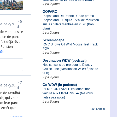
Il y a 2 jours
OOPARC
Plopsaland De Panne : Code promo
Plopsaland : Jusqu’à 15 % de réduction
sur les billets d’entrée en 2026 (Bon
plan)
Il y a 2 jours
Screamscape
RMC Shows Off Wild Moose Test Track
POV
Il y a 2 jours
Destination WDW (podcast)
Nos conseils de pro pour la Disney
Cruise Line (Destination WDW épisode
908)
Il y a 4 jours
Go WDW (le podcast)
L'ERREUR FATALE en louant une
voiture aux Etats-Unis ! 🚗 (Ne vous
faites pas avoir)
Il y a 6 jours
Tout afficher