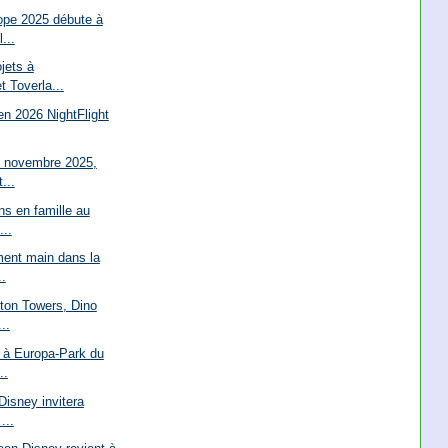
ope 2025 débute à
...
jets à
 Toverla...
en 2026 NightFlight
1 novembre 2025,
...
ns en famille au
...
ment main dans la
.
lton Towers, Dino
..
t à Europa-Park du
..
isney invitera
...