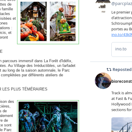
ttes de
 famille
tacles
isitées et
zones
ations :
cis, et
eront
LE
n parcours immersif dans La Forêt d'Idéfix,
es. Au Village des Irréductibles, un farfadet
t au long de la saison automnale, le Parc
complétées par différents ateliers de
R LES PLUS TÉMÉRAIRES
aison des
cières,
s de
galement
re de
ce sont
le Parc