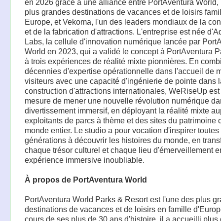
en 2026 grâce à une alliance entre PortAventura World, 
plus grandes destinations de vacances et de loisirs fami
Europe, et Vekoma, l'un des leaders mondiaux de la co
et de la fabrication d'attractions. L'entreprise est née d'
Labs, la cellule d'innovation numérique lancée par Port
World en 2023, qui a validé le concept à PortAventura P
à trois expériences de réalité mixte pionnières. En comb
décennies d'expertise opérationnelle dans l'accueil de m
visiteurs avec une capacité d'ingénierie de pointe dans l
construction d'attractions internationales, WeRiseUp est
mesure de mener une nouvelle révolution numérique da
divertissement immersif, en déployant la réalité mixte a
exploitants de parcs à thème et des sites du patrimoine c
monde entier. Le studio a pour vocation d'inspirer toutes
générations à découvrir les histoires du monde, en tran
chaque trésor culturel et chaque lieu d'émerveillement 
expérience immersive inoubliable.
À propos de PortAventura World
PortAventura World Parks & Resort est l'une des plus g
destinations de vacances et de loisirs en famille d'Euro
cours de ses plus de 30 ans d'histoire, il a accueilli plus