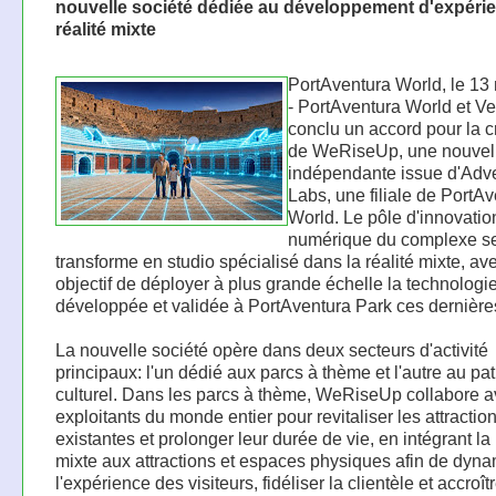
nouvelle société dédiée au développement d'expéri
réalité mixte
PortAventura World, le 13
- PortAventura World et V
conclu un accord pour la c
de WeRiseUp, une nouvell
indépendante issue d'Adv
Labs, une filiale de PortA
World. Le pôle d'innovatio
numérique du complexe s
transforme en studio spécialisé dans la réalité mixte, av
objectif de déployer à plus grande échelle la technologi
développée et validée à PortAventura Park ces dernièr
La nouvelle société opère dans deux secteurs d'activité
principaux: l'un dédié aux parcs à thème et l'autre au pa
culturel. Dans les parcs à thème, WeRiseUp collabore 
exploitants du monde entier pour revitaliser les attractio
existantes et prolonger leur durée de vie, en intégrant la 
mixte aux attractions et espaces physiques afin de dyna
l'expérience des visiteurs, fidéliser la clientèle et accroît