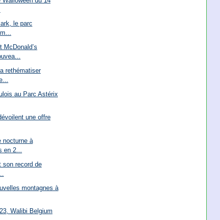
e Walloween du 14
.
ark, le parc
em...
et McDonald’s
uvea...
a rethématiser
e...
lois au Parc Astérix
évoilent une offre
 nocturne à
 en 2...
t son record de
..
ouvelles montagnes à
23, Walibi Belgium