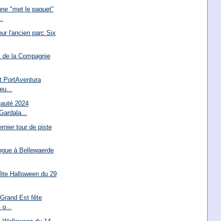
ne "met le paquet"
.
our l'ancien parc Six
es de la Compagnie
t PortAventura
eu...
eauté 2024
Gardala...
rnier tour de piste
ngue à Bellewaerde
ête Halloween du 29
Grand Est fête
 o...