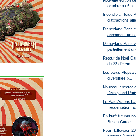
Nouvelle édition d
octobre au 5 n..
Incendie à Heide P
d'attractions all
Disneyland Paris 
annoncent un no
Disneyland Paris v
partiellement un
Retour de Noël Gau
du 23 décem...
Les parcs Plopsa d
diversifiée p...
Nouveau spectacle
Disneyland Paris
Le Parc Astérix ba
fréquentation, a.
En bref: futures n
Busch Garde...
Pour Halloween 20