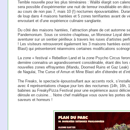
Terrible nouvelle pour les plus téméraires : Walibi élargit son calend
sera possible d’expérimenter une nuit de terreur inoubliable en dé
au cours de non pas 7, mais 10 (!) nocturnes épouvantables. Duran
de loup dans 4 maisons hantées et 5 zones terrifiantes avant de vé
envoutant et d’une expérience culinaire sanglante. ​
Du côté des maisons hantées, l’attraction phare de cet automne s
Pandemonium. Sous ce sinistre chapiteau, un Monsieur Loyal dém
aventurer sur un sentier périlleux à travers les ruses d’artistes pe
! Les visiteurs retrouveront également les 3 maisons hantées exis
Blast) qui présenteront néanmoins certaines modifications scénog
La zone « festival » Rebellion Land et la zone Psycho Circus feron
dernière connaitra un agrandissement considérable, étant dès lors
nouvelles zones effrayantes (Mandu, Doomed Ruins et Gaz Leak) s
de Nagulai, The Curse of Amun et Mine Blast afin d’étendre et d’inte
The Freaks, le spectacle époustouflant aux accents rock, s’install
avec 4 représentations chaque jour lors des nocturnes (14h, 16h, 18
babines au FreakyPizza Festival pour une expérience aussi délicieu
déroule en cuisine… Notre chef maléfique vous ouvre les portes de l
saveurs et horreurs !