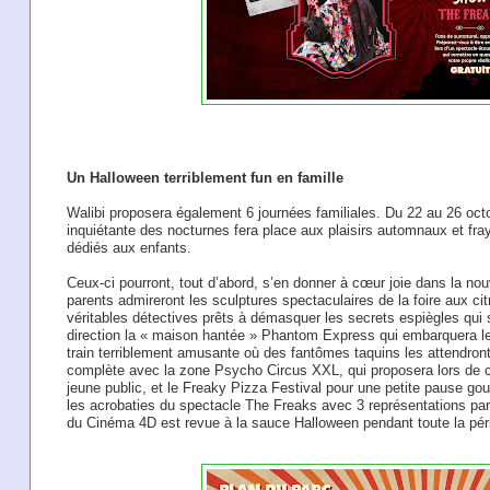
Un Halloween terriblement fun en famille
Walibi proposera également 6 journées familiales. Du 22 au 26 oct
inquiétante des nocturnes fera place aux plaisirs automnaux et fr
dédiés aux enfants.
Ceux-ci pourront, tout d’abord, s’en donner à cœur joie dans la no
parents admireront les sculptures spectaculaires de la foire aux ci
véritables détectives prêts à démasquer les secrets espiègles qui s
direction la « maison hantée » Phantom Express qui embarquera l
train terriblement amusante où des fantômes taquins les attendront 
complète avec la zone Psycho Circus XXL, qui proposera lors de 
jeune public, et le Freaky Pizza Festival pour une petite pause go
les acrobaties du spectacle The Freaks avec 3 représentations par 
du Cinéma 4D est revue à la sauce Halloween pendant toute la pé