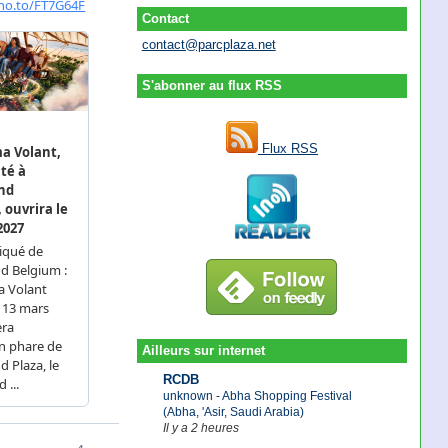
Contact
contact@parcplaza.net
S'abonner au flux RSS
Flux RSS
Ailleurs sur internet
RCDB
unknown - Abha Shopping Festival
(Abha, 'Asir, Saudi Arabia)
Il y a 2 heures