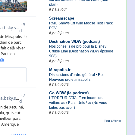
plan)
Il y a 1 jour
Screamscape
RMC Shows Off Wild Moose Test Track
POV
Il y a 2 jours
Destination WDW (podcast)
Nos conseils de pro pour la Disney
Cruise Line (Destination WDW épisode
908)
Il y a 3 jours
Mirapolis.fr
Discussions d'ordre général • Re:
Nouveau projet mirapolis
Il y a 4 jours
Go WDW (le podcast)
L'ERREUR FATALE en louant une
voiture aux Etats-Unis ! 🚗 (Ne vous
faites pas avoir)
Il y a 6 jours
Tout afficher