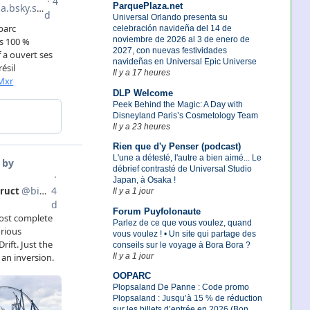
ParquePlaza.net
Universal Orlando presenta su
celebración navideña del 14 de
noviembre de 2026 al 3 de enero de
2027, con nuevas festividades
navideñas en Universal Epic Universe
Il y a 17 heures
DLP Welcome
Peek Behind the Magic: A Day with
Disneyland Paris’s Cosmetology Team
Il y a 23 heures
Rien que d'y Penser (podcast)
L'une a détesté, l'autre a bien aimé... Le
débrief contrasté de Universal Studio
Japan, à Osaka !
Il y a 1 jour
Forum Puyfolonaute
Parlez de ce que vous voulez, quand
vous voulez ! • Un site qui partage des
conseils sur le voyage à Bora Bora ?
Il y a 1 jour
OOPARC
Plopsaland De Panne : Code promo
Plopsaland : Jusqu’à 15 % de réduction
sur les billets d’entrée en 2026 (Bon