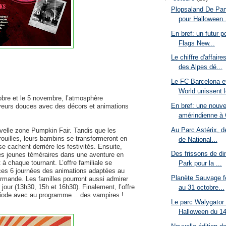
Plopsaland De Pan
pour Halloween..
En bref: un futur p
Flags New...
Le chiffre d'affair
des Alpes dé...
Le FC Barcelona e
World unissent l
obre et le 5 novembre, l’atmosphère
En bref: une nouv
ayeurs douces avec des décors et animations
amérindienne à 
Au Parc Astérix, de
uvelle zone Pumpkin Fair. Tandis que les
trouilles, leurs bambins se transformeront en
de National...
e cachent derrière les festivités. Ensuite,
Des frissons de di
es jeunes téméraires dans une aventure en
à chaque tournant. L’offre familiale se
Park pour la ...
ces 6 journées des animations adaptées au
Planète Sauvage f
urmande. Les familles pourront aussi admirer
jour (13h30, 15h et 16h30). Finalement, l’offre
au 31 octobre...
riode avec au programme… des vampires ! ​
Le parc Walygator 
Halloween du 14