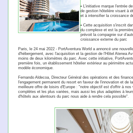
• L’initiative marque l'entrée
de gestion hôtelière visant à é
et à intensifier la croissance 
• Cette acquisition s'inscrit da
du complexe et est la première
prévoit la compagnie sur d’autr
croissance externe du parc
Paris, le 24 mai 2022 - PortAventura World a annoncé une nouvelle
d'hébergement, avec l'acquisition et la gestion de l'Hôtel Atenea Av
moins de deux kilomètres du parc. Avec cette initiative, PortAventu
première fois, un établissement hôtelier extérieur au périmètre act
modèle économique.
Fernando Aldecoa, Directeur Général des opérations et des financ
l'engagement permanent du resort en faveur de l'innovation et de la di
meilleure offre de loisirs d'Europe : "notre objectif est d'offrir à nos
complètes et les plus variées, mais aussi les plus adaptées à leurs
d'hôtels aux alentours du parc nous aide à rendre cela possible".