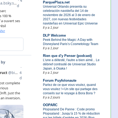
ParquePlaza.net
Universal Orlando presenta su
celebración navideña del 14 de
noviembre de 2026 al 3 de enero de
2027, con nuevas festividades
navideñas en Universal Epic Universe
Il y a 1 jour
DLP Welcome
Peek Behind the Magic: A Day with
Disneyland Paris’s Cosmetology Team
Il y a 1 jour
Rien que d'y Penser (podcast)
L'une a détesté, l'autre a bien aimé... Le
débrief contrasté de Universal Studio
Japan, à Osaka !
Il y a 1 jour
Forum Puyfolonaute
Parlez de ce que vous voulez, quand
vous voulez ! • Un site qui partage des
conseils sur le voyage à Bora Bora ?
Il y a 2 jours
OOPARC
Plopsaland De Panne : Code promo
Plopsaland : Jusqu’à 15 % de réduction
sur les billets d’entrée en 2026 (Bon