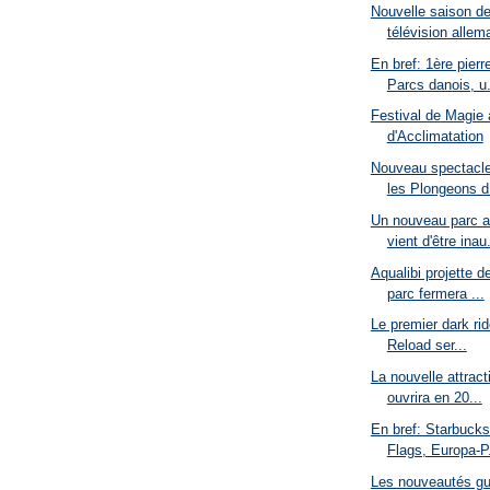
Nouvelle saison de
télévision allema
En bref: 1ère pierr
Parcs danois, u.
Festival de Magie 
d'Acclimatation
Nouveau spectacle
les Plongeons d.
Un nouveau parc a
vient d'être inau.
Aqualibi projette 
parc fermera ...
Le premier dark ri
Reload ser...
La nouvelle attra
ouvrira en 20...
En bref: Starbucks
Flags, Europa-P.
Les nouveautés gu