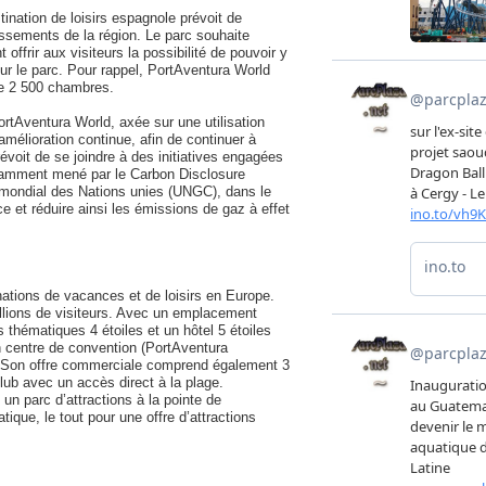
tination de loisirs espagnole prévoit de
lissements de la région. Le parc souhaite
ffrir aux visiteurs la possibilité de pouvoir y
our le parc. Pour rappel, PortAventura World
de 2 500 chambres.
ortAventura World, axée sur une utilisation
élioration continue, afin de continuer à
évoit de se joindre à des initiatives engagées
notamment mené par le Carbon Disclosure
 mondial des Nations unies (UNGC), dans le
e et réduire ainsi les émissions de gaz à effet
nations de vacances et de loisirs en Europe.
illions de visiteurs. Avec un emplacement
ls thématiques 4 étoiles et un hôtel 5 étoiles
n centre de convention (PortAventura
s. Son offre commerciale comprend également 3
lub avec un accès direct à la plage.
n parc d’attractions à la pointe de
tique, le tout pour une offre d’attractions