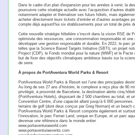
Dans le cadre d'un plan d'expansion pour les années à venir, la des
poursuivre cette stratégie actuelle avec l’acquisition d’autres étab
notamment adapter et thématiser ses futurs hôtels, mais également o
acheter directement leurs tickets d’entrée et d’autres avantages p
compte déjà aujourd’hui six établissements pour un total de près 
Cette nouvelle stratégie hôtelière s’inscrit dans la vision RSE de P
optimisée des ressources, une consommation responsable et une am
développer une gestion responsable et durable. En 2022, le parc pr
telles que la Science Based Targets Initiative (SBTI), un projet 
Project (CDP), le Fonds mondial pour la nature (WWF) et le Pacte
but de fixer des objectifs climatiques ambitieux basés sur la scienc
de serre.
À propos de PortAventura World Parks & Resort
PortAventura World Parks & Resort est l’une des principales desti
Au long de ses 27 ans d’histoire, le complexe a reçu plus de 90 m
privilégié, à proximité de Barcelone, la destination abrite cinq hôte
(PortAventura Hotels), disposant de 2 500 chambres au total, et u
Convention Centre, d’une capacité allant jusqu’à 6 000 personne
terrains de golf (dont deux conçus par Greg Norman) et un beach c
PortAventura World Parks & Resort comporte également et surtout u
l’innovation, le parc Ferrari Land, unique en Europe, et un parc aqua
devenue une référence dans le monde entier.
www.portaventuraworld.com
www.portaventuraevents.com