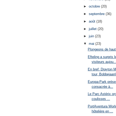
►
octobre
(20)
►
septembre
(36)
►
août
(18)
►
juillet
(20)
►
juin
(23)
▼
mai
(23)
Plongeons de haut
Efteling a surpris 
visiteurs aujou..
En bref: Drayton 
tour, Bobbejaanl.
Europa-Park présen
consacrée à...
Le Parc Astérix or
coulisses ...
PortAventura World
hôtelière en ...