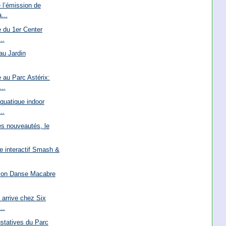
 l’émission de
...
e du 1er Center
..
au Jardin
 au Parc Astérix:
..
quatique indoor
..
des nouveautés, le
de interactif Smash &
ction Danse Macabre
 arrive chez Six
..
statives du Parc