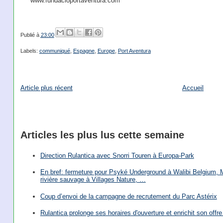
www.fundacioportaventura.com
Publié à
23:00
Labels:
communiqué
,
Espagne
,
Europe
,
Port Aventura
Article plus récent
Accueil
Articles les plus lus cette semaine
Direction Rulantica avec Snorri Touren à Europa-Park
En bref: fermeture pour Psyké Underground à Walibi Belgium, Mi
rivière sauvage à Villages Nature, …
Coup d’envoi de la campagne de recrutement du Parc Astérix
Rulantica prolonge ses horaires d'ouverture et enrichit son offre 