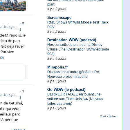
plan)
Il y a 2 jours
Screamscape
RMC Shows Off Wild Moose Test Track
POV
Il y a 2 jours
Destination WDW (podcast)
Nos conseils de pro pour la Disney
Cruise Line (Destination WDW épisode
908)
Il y a 4 jours
Mirapolis.fr
Discussions d'ordre général • Re:
Nouveau projet mirapolis
Il y a 5 jours
Go WDW (le podcast)
L'ERREUR FATALE en louant une
voiture aux Etats-Unis ! 🚗 (Ne vous
faites pas avoir)
Il y a 6 jours
Tout afficher