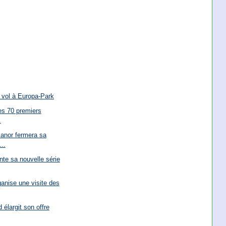
 vol à Europa-Park
les 70 premiers
.
Manor fermera sa
..
te sa nouvelle série
ganise une visite des
 élargit son offre