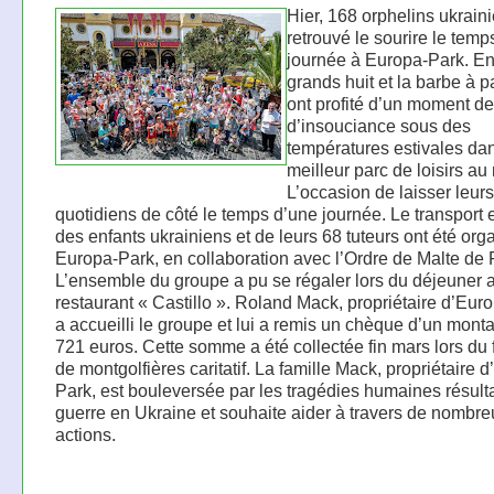
Hier, 168 orphelins ukrain
retrouvé le sourire le temp
journée à Europa-Park. En
grands huit et la barbe à pa
ont profité d’un moment de 
d’insouciance sous des
températures estivales dan
meilleur parc de loisirs a
L’occasion de laisser leur
quotidiens de côté le temps d’une journée. Le transport et
des enfants ukrainiens et de leurs 68 tuteurs ont été org
Europa-Park, en collaboration avec l’Ordre de Malte de 
L’ensemble du groupe a pu se régaler lors du déjeuner 
restaurant « Castillo ». Roland Mack, propriétaire d’Eur
a accueilli le groupe et lui a remis un chèque d’un mont
721 euros. Cette somme a été collectée fin mars lors du f
de montgolfières caritatif. La famille Mack, propriétaire 
Park, est bouleversée par les tragédies humaines résulta
guerre en Ukraine et souhaite aider à travers de nombr
actions.