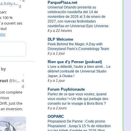
ParquePlaza.net
Universal Orlando presenta su
celebración navideña del 14 de
noviembre de 2026 al 3 de enero de
2027, con nuevas festividades
navideñas en Universal Epic Universe
Il y a 22 heures
DLP Welcome
Peek Behind the Magic: A Day with
Disneyland Paris’s Cosmetology Team
Il y a 1 jour
Rien que d'y Penser (podcast)
L'une a détesté, l'autre a bien aimé... Le
débrief contrasté de Universal Studio
Japan, à Osaka !
Il y a 1 jour
Forum Puyfolonaute
Parlez de ce que vous voulez, quand
vous voulez ! • Un site qui partage des
conseils sur le voyage à Bora Bora ?
Il y a 2 jours
OOPARC
Plopsaland De Panne : Code promo
Plopsaland : Jusqu’à 15 % de réduction
sur les billets d’entrée en 2026 (Bon