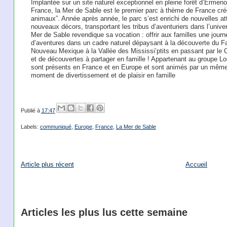
Implantée sur un site naturel exceptionnel en pleine forêt d’Ermenonvi
France, la Mer de Sable est le premier parc à thème de France cr
animaux”. Année après année, le parc s’est enrichi de nouvelles a
nouveaux décors, transportant les tribus d’aventuriers dans l’univ
Mer de Sable revendique sa vocation : offrir aux familles une jour
d’aventures dans un cadre naturel dépaysant à la découverte du 
Nouveau Mexique à la Vallée des Mississi’ptits en passant par le 
et de découvertes à partager en famille ! Appartenant au groupe Loo
sont présents en France et en Europe et sont animés par un même obj
moment de divertissement et de plaisir en famille
Publié à
17:47
Labels:
communiqué
,
Europe
,
France
,
La Mer de Sable
Article plus récent
Accueil
Articles les plus lus cette semaine