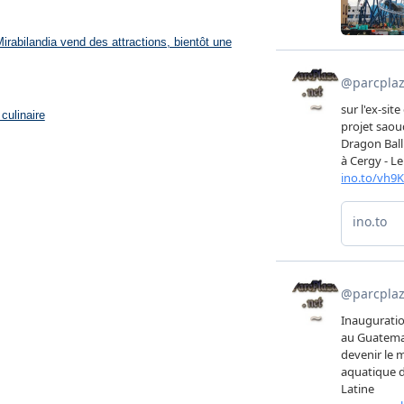
rabilandia vend des attractions, bientôt une
culinaire