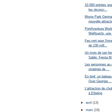
10.000 entrées gra
les réconci...
Movie Park German
nouvelle attracti
PortAventura Worl
WeRiseUp, une .
Feu vert pour l'in
de 230 mill...
Un mois de juin fe
Sable: Fiesta M.
Les personnes au 
stratégie de ...
En bref: un bateau
Over Georgia,...
L'attraction de c
à Efteling
►
avril
(13)
►
mars
(19)