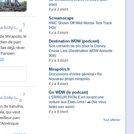
plan)
Il y a 2 jours
Screamscape
RMC Shows Off Wild Moose Test Track
POV
Il y a 2 jours
Destination WDW (podcast)
Nos conseils de pro pour la Disney
Cruise Line (Destination WDW épisode
908)
Il y a 3 jours
Mirapolis.fr
Discussions d'ordre général • Re:
Nouveau projet mirapolis
Il y a 4 jours
Go WDW (le podcast)
L'ERREUR FATALE en louant une
voiture aux Etats-Unis ! 🚗 (Ne vous
faites pas avoir)
Il y a 6 jours
Tout afficher