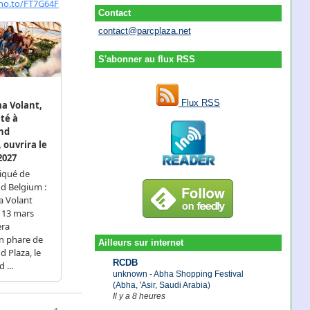
Contact
contact@parcplaza.net
S'abonner au flux RSS
Flux RSS
Ailleurs sur internet
RCDB
unknown - Abha Shopping Festival
(Abha, 'Asir, Saudi Arabia)
Il y a 8 heures