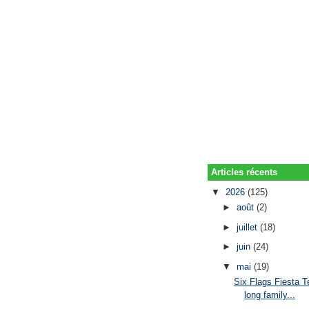
Articles récents
▼
2026
(125)
►
août
(2)
►
juillet
(18)
►
juin
(24)
▼
mai
(19)
Six Flags Fiesta T
long family...