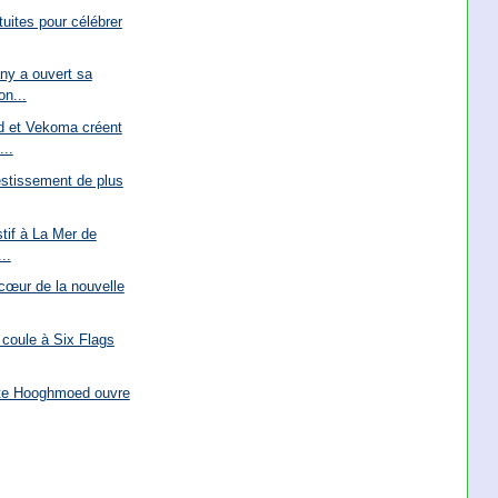
tuites pour célébrer
y a ouvert sa
on...
d et Vekoma créent
..
vestissement de plus
stif à La Mer de
..
cœur de la nouvelle
 coule à Six Flags
hute Hooghmoed ouvre