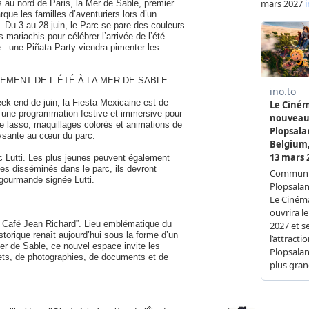
 au nord de Paris, la Mer de Sable, premier
ue les familles d’aventuriers lors d’un
 Du 3 au 28 juin, le Parc se pare des couleurs
mariachis pour célébrer l’arrivée de l’été.
: une Piñata Party viendra pimenter les
NEMENT DE L ÉTÉ À LA MER DE SABLE
k-end de juin, la Fiesta Mexicaine est de
 une programmation festive et immersive pour
e lasso, maquillages colorés et animations de
ysante au cœur du parc.
c Lutti. Les plus jeunes peuvent également
ces disséminés dans le parc, ils devront
gourmande signée Lutti.
e Café Jean Richard”. Lieu emblématique du
torique renaît aujourd’hui sous la forme d’un
 de Sable, ce nouvel espace invite les
bjets, de photographies, de documents et de