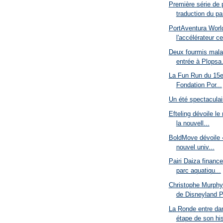
Première série de
traduction du par
PortAventura Worl
l'accélérateur ce
Deux fourmis malad
entrée à Plopsa.
La Fun Run du 15e 
Fondation Por...
Un été spectaculai
Efteling dévoile le
la nouvell...
BoldMove dévoile «
nouvel univ...
Pairi Daiza finance
parc aquatiqu...
Christophe Murph
de Disneyland P
La Ronde entre da
étape de son his