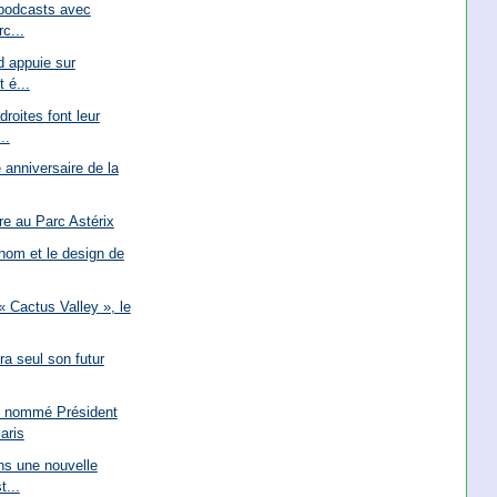
 podcasts avec
c...
d appuie sur
t é...
roites font leur
..
anniversaire de la
re au Parc Astérix
 nom et le design de
 Cactus Valley », le
ra seul son futur
y nommé Président
aris
ns une nouvelle
t...