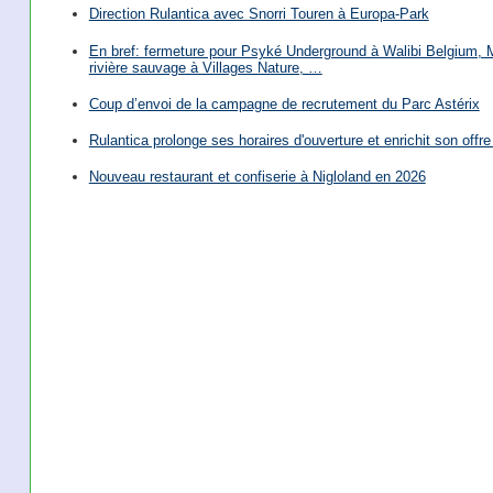
Direction Rulantica avec Snorri Touren à Europa-Park
En bref: fermeture pour Psyké Underground à Walibi Belgium, Mi
rivière sauvage à Villages Nature, …
Coup d’envoi de la campagne de recrutement du Parc Astérix
Rulantica prolonge ses horaires d'ouverture et enrichit son offre 
Nouveau restaurant et confiserie à Nigloland en 2026