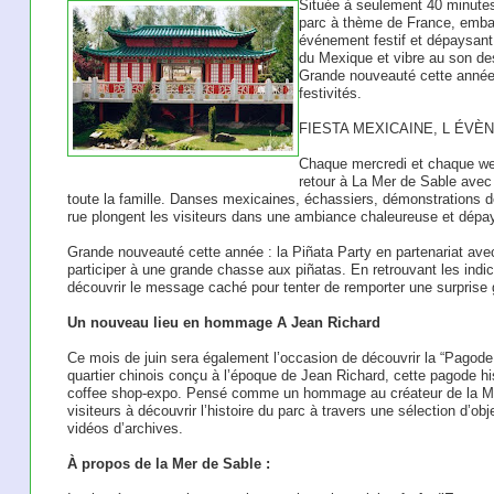
Située à seulement 40 minutes
parc à thème de France, embarq
événement festif et dépaysant.
du Mexique et vibre au son des 
Grande nouveauté cette année 
festivités.
FIESTA MEXICAINE, L ÉVÈ
Chaque mercredi et chaque wee
retour à La Mer de Sable avec
toute la famille. Danses mexicaines, échassiers, démonstrations d
rue plongent les visiteurs dans une ambiance chaleureuse et dépa
Grande nouveauté cette année : la Piñata Party en partenariat ave
participer à une grande chasse aux piñatas. En retrouvant les indi
découvrir le message caché pour tenter de remporter une surprise 
Un nouveau lieu en hommage A Jean Richard
Ce mois de juin sera également l’occasion de découvrir la “Pagod
quartier chinois conçu à l’époque de Jean Richard, cette pagode his
coffee shop-expo. Pensé comme un hommage au créateur de la Mer
visiteurs à découvrir l’histoire du parc à travers une sélection d’o
vidéos d’archives.
À propos de la Mer de Sable :