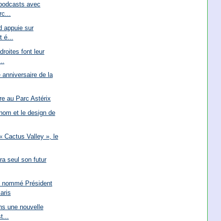
 podcasts avec
c...
d appuie sur
t é...
roites font leur
..
anniversaire de la
re au Parc Astérix
 nom et le design de
 Cactus Valley », le
ra seul son futur
y nommé Président
aris
ns une nouvelle
t...