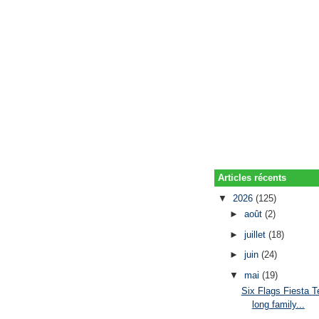
Articles récents
▼
2026
(125)
►
août
(2)
►
juillet
(18)
►
juin
(24)
▼
mai
(19)
Six Flags Fiesta T
long family...