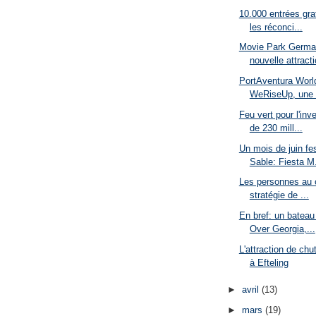
10.000 entrées gra
les réconci...
Movie Park German
nouvelle attracti
PortAventura Worl
WeRiseUp, une .
Feu vert pour l'in
de 230 mill...
Un mois de juin fe
Sable: Fiesta M.
Les personnes au 
stratégie de ...
En bref: un bateau
Over Georgia,...
L'attraction de c
à Efteling
►
avril
(13)
►
mars
(19)