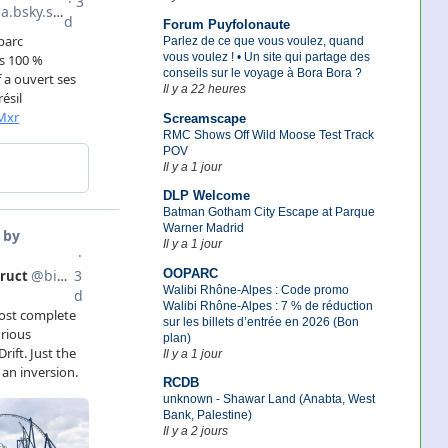
Forum Puyfolonaute
Parlez de ce que vous voulez, quand
vous voulez ! • Un site qui partage des
conseils sur le voyage à Bora Bora ?
Il y a 22 heures
Screamscape
RMC Shows Off Wild Moose Test Track
POV
Il y a 1 jour
DLP Welcome
Batman Gotham City Escape at Parque
Warner Madrid
Il y a 1 jour
OOPARC
Walibi Rhône-Alpes : Code promo
Walibi Rhône-Alpes : 7 % de réduction
sur les billets d’entrée en 2026 (Bon
plan)
Il y a 1 jour
RCDB
unknown - Shawar Land (Anabta, West
Bank, Palestine)
Il y a 2 jours