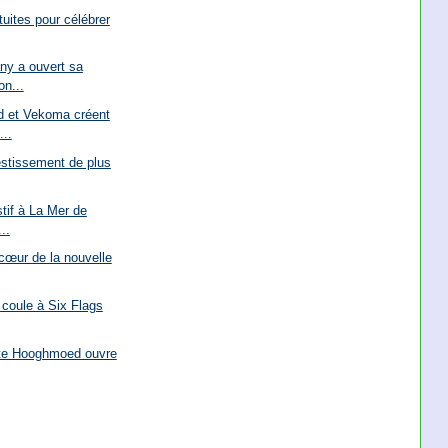
tuites pour célébrer
y a ouvert sa
on...
d et Vekoma créent
..
vestissement de plus
stif à La Mer de
..
cœur de la nouvelle
 coule à Six Flags
hute Hooghmoed ouvre