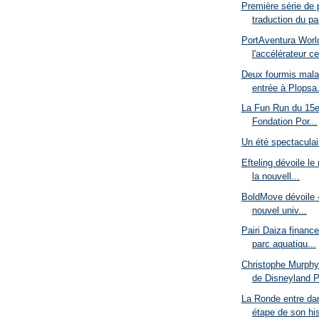
Première série de
traduction du par
PortAventura Worl
l'accélérateur ce
Deux fourmis malad
entrée à Plopsa.
La Fun Run du 15e 
Fondation Por...
Un été spectaculai
Efteling dévoile le
la nouvell...
BoldMove dévoile «
nouvel univ...
Pairi Daiza finance
parc aquatiqu...
Christophe Murph
de Disneyland P
La Ronde entre da
étape de son his