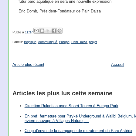
futur parc aquatique en sera une nouvelle expression.
Eric Domb, Président-Fondateur de Pairi Daiza
Publié à
11:37
Labels:
Belgique
,
communiqué
,
Europe
,
Pairi Daiza
,
projet
Article plus récent
Accueil
Articles les plus lus cette semaine
Direction Rulantica avec Snorri Touren à Europa-Park
En bref: fermeture pour Psyké Underground à Walibi Belgium, Mi
rivière sauvage à Villages Nature, …
Coup d’envoi de la campagne de recrutement du Parc Astérix