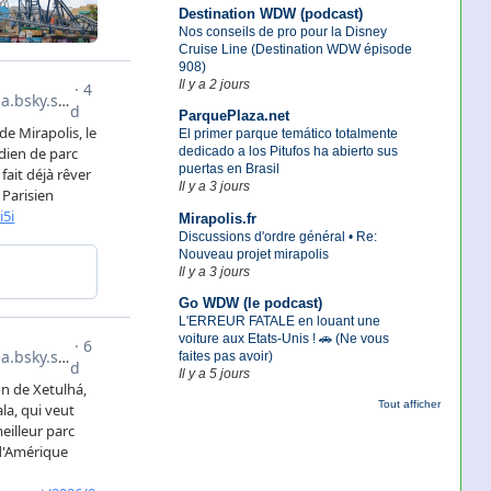
Destination WDW (podcast)
Nos conseils de pro pour la Disney
Cruise Line (Destination WDW épisode
908)
Il y a 2 jours
ParquePlaza.net
El primer parque temático totalmente
dedicado a los Pitufos ha abierto sus
puertas en Brasil
Il y a 3 jours
Mirapolis.fr
Discussions d'ordre général • Re:
Nouveau projet mirapolis
Il y a 3 jours
Go WDW (le podcast)
L'ERREUR FATALE en louant une
voiture aux Etats-Unis ! 🚗 (Ne vous
faites pas avoir)
Il y a 5 jours
Tout afficher