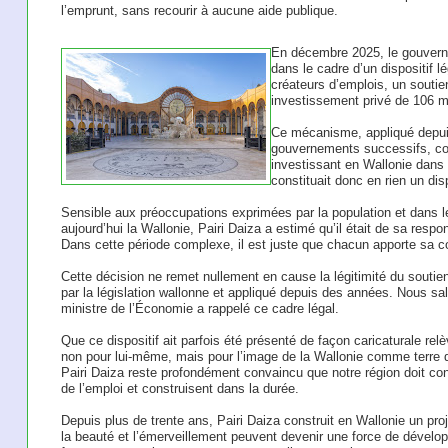
l’emprunt, sans recourir à aucune aide publique.
En décembre 2025, le gouverne
dans le cadre d’un dispositif l
créateurs d’emplois, un soutien
investissement privé de 106 mi
Ce mécanisme, appliqué depu
gouvernements successifs, co
investissant en Wallonie dans 
constituait donc en rien un disp
Sensible aux préoccupations exprimées par la population et dans le 
aujourd’hui la Wallonie, Pairi Daiza a estimé qu’il était de sa resp
Dans cette période complexe, il est juste que chacun apporte sa co
Cette décision ne remet nullement en cause la légitimité du souti
par la législation wallonne et appliqué depuis des années. Nous sal
ministre de l’Économie a rappelé ce cadre légal.
Que ce dispositif ait parfois été présenté de façon caricaturale rel
non pour lui-même, mais pour l’image de la Wallonie comme terre d
Pairi Daiza reste profondément convaincu que notre région doit cont
de l’emploi et construisent dans la durée.
Depuis plus de trente ans, Pairi Daiza construit en Wallonie un proj
la beauté et l’émerveillement peuvent devenir une force de dévelo