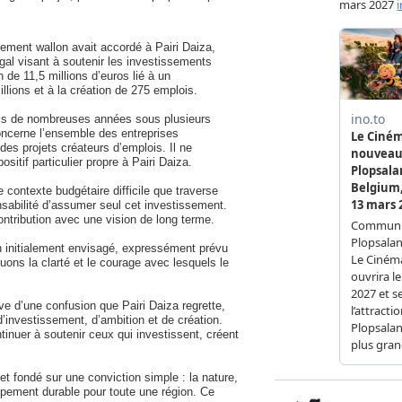
ment wallon avait accordé à Pairi Daiza,
égal visant à soutenir les investissements
 de 11,5 millions d’euros lié à un
llions et à la création de 275 emplois.
is de nombreuses années sous plusieurs
ncerne l’ensemble des entreprises
des projets créateurs d’emplois. Il ne
ositif particulier propre à Pairi Daiza.
contexte budgétaire difficile que traverse
onsabilité d’assumer seul cet investissement.
ntribution avec une vision de long terme.
en initialement envisagé, expressément prévu
uons la clarté et le courage avec lesquels le
ève d’une confusion que Pairi Daiza regrette,
’investissement, d’ambition et de création.
inuer à soutenir ceux qui investissent, créent
et fondé sur une conviction simple : la nature,
ppement durable pour toute une région. Ce